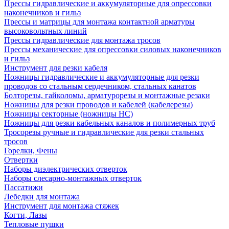
Прессы гидравлические и аккумуляторные для опрессовки
наконечников и гильз
Прессы и матрицы для монтажа контактной арматуры
высоковольтных линий
Прессы гидравлические для монтажа тросов
Прессы механические для опрессовки силовых наконечников
и гильз
Инструмент для резки кабеля
Ножницы гидравлические и аккумуляторные для резки
проводов со стальным сердечником, стальных канатов
Болторезы, гайколомы, арматурорезы и монтажные резаки
Ножницы для резки проводов и кабелей (кабелерезы)
Ножницы секторные (ножницы НС)
Ножницы для резки кабельных каналов и полимерных труб
Тросорезы ручные и гидравлические для резки стальных
тросов
Горелки, Фены
Отвертки
Наборы диэлектрических отверток
Наборы слесарно-монтажных отверток
Пассатижи
Лебедки для монтажа
Инструмент для монтажа стяжек
Когти, Лазы
Тепловые пушки