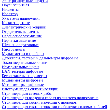
Электрозащитные средства
Обувь защитная
Изоленты
Изолятор
Указатели напряжения
Каски защитные
Диэлектрические коврики
Оградительные ленты
Переносное заземление
Перчатки защитные
Штанги оперативные
Инструменты
Мультиметры и приборы
Детекторы, тестеры и дальномеры цифровые
Токоизмерительные клещи
Измерительные щупы
LAN-тестеры цифровые
Бесконтактные пирометры
Мультиметры цифровые
Мегаомметры цифровые
Инструмент для снятия изоляции
Стрипперы для сетевых работ
Стрипперы для разделки кабеля из сшитого полиэтилена
Cтрипперы для снятия изоляции с проводов
Стрипперы для снятия изоляции и оболочки силовых кабелей