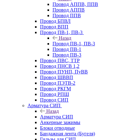
Провод АППВ, ППВ
Провод АППВ
Провод ППВ
Провод БПВЛ
Провод ВПП
Провод ПВ-1, ПВ-3
Назад
Провод ПВ-1, ПВ-3
Провод ПВ-1
Провод ПВ-3
Провод ПВС, ТТР
Провод ПНСВ 1,2
Провод ПУНП, ПуВВ
Провод ШВВП
Провод ПЭТВ-2
Провод РКГМ
Провод РПШ
Провод СИП
Арматура СИП
Назад
Арматура СИП
Анкерные зажимы
Блоки отводные
Бандажная лента (Бугеля)
Гильзы для СИП