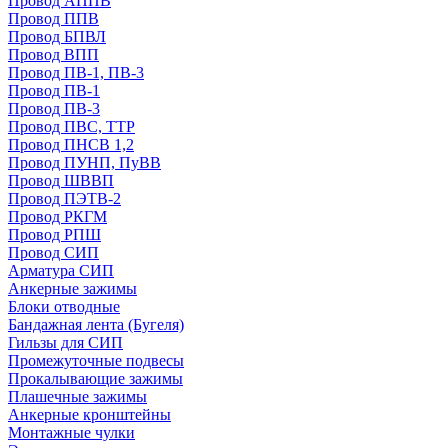
Провод АППВ
Провод ППВ
Провод БПВЛ
Провод ВПП
Провод ПВ-1, ПВ-3
Провод ПВ-1
Провод ПВ-3
Провод ПВС, ТТР
Провод ПНСВ 1,2
Провод ПУНП, ПуВВ
Провод ШВВП
Провод ПЭТВ-2
Провод РКГМ
Провод РПШ
Провод СИП
Арматура СИП
Анкерные зажимы
Блоки отводные
Бандажная лента (Бугеля)
Гильзы для СИП
Промежуточные подвесы
Прокалывающие зажимы
Плашечные зажимы
Анкерные кронштейны
Монтажные чулки