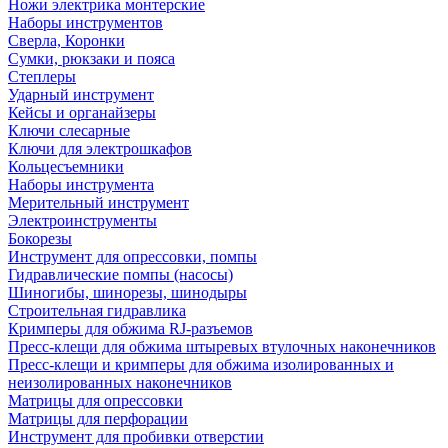
Ножи электрика монтерские
Наборы инструментов
Сверла, Коронки
Сумки, рюкзаки и пояса
Степлеры
Ударный инструмент
Кейсы и органайзеры
Ключи слесарные
Ключи для электрошкафов
Кольцесъемники
Наборы инструмента
Мерительный инструмент
Электроинструменты
Бокорезы
Инструмент для опрессовки, помпы
Гидравлические помпы (насосы)
Шиногибы, шинорезы, шинодыры
Строительная гидравлика
Кримперы для обжима RJ-разъемов
Пресс-клещи для обжима штыревых втулочных наконечников
Пресс-клещи и кримперы для обжима изолированных и
неизолированных наконечников
Матрицы для опрессовки
Матрицы для перфорации
Инструмент для пробивки отверстии