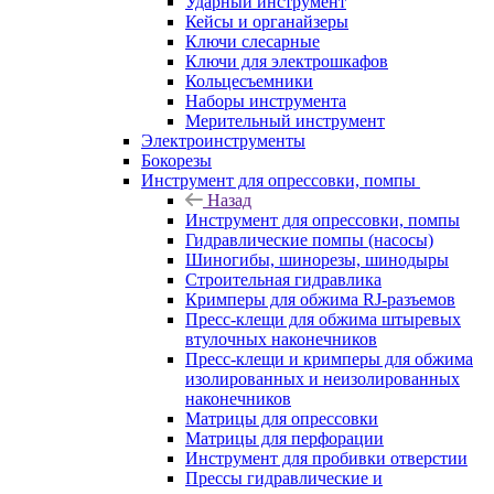
Ударный инструмент
Кейсы и органайзеры
Ключи слесарные
Ключи для электрошкафов
Кольцесъемники
Наборы инструмента
Мерительный инструмент
Электроинструменты
Бокорезы
Инструмент для опрессовки, помпы
Назад
Инструмент для опрессовки, помпы
Гидравлические помпы (насосы)
Шиногибы, шинорезы, шинодыры
Строительная гидравлика
Кримперы для обжима RJ-разъемов
Пресс-клещи для обжима штыревых
втулочных наконечников
Пресс-клещи и кримперы для обжима
изолированных и неизолированных
наконечников
Матрицы для опрессовки
Матрицы для перфорации
Инструмент для пробивки отверстии
Прессы гидравлические и