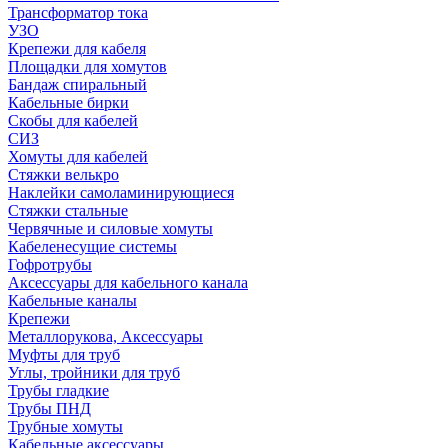
Трансформатор тока
УЗО
Крепежи для кабеля
Площадки для хомутов
Бандаж спиральный
Кабельные бирки
Cкобы для кабелей
СИЗ
Хомуты для кабелей
Стяжки велькро
Наклейки самоламинирующиеся
Стяжки стальные
Червячные и силовые хомуты
Кабеленесущие системы
Гофротрубы
Аксессуары для кабельного канала
Кабельные каналы
Крепежи
Металлорукова, Аксессуары
Муфты для труб
Углы, тройники для труб
Трубы гладкие
Трубы ПНД
Трубные хомуты
Кабельные аксессуары