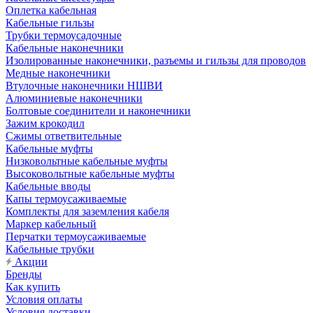
Оплетка кабельная
Кабельные гильзы
Трубки термоусадочные
Кабельные наконечники
Изолированные наконечники, разъемы и гильзы для проводов
Медные наконечники
Втулочные наконечники НШВИ
Алюминиевые наконечники
Болтовые соединители и наконечники
Зажим крокодил
Сжимы ответвительные
Кабельные муфты
Низковольтные кабельные муфты
Высоковольтные кабельные муфты
Кабельные вводы
Капы термоусаживаемые
Комплекты для заземления кабеля
Маркер кабельный
Перчатки термоусаживаемые
Кабельные трубки
Акции
Бренды
Как купить
Условия оплаты
Условия доставки