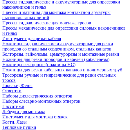
Прессы гидравлические и аккумуляторные для опрессовки
наконечников и гильз
Прессы и матрицы для монтажа контактной арматуры
высоковольтных линий
Прессы гидравлические для монтажа тросов
Прессы механические для опрессовки силовых наконечников
и гильз
Инструмент для резки кабеля
Ножницы гидравлические и аккумуляторные для резки
проводов со стальным сердечником, стальных канатов
Болторезы, гайколомы, арматурорезы и монтажные резаки
Ножницы для резки проводов и кабелей (кабелерезы)
Ножницы секторные (ножницы НС)
Ножницы для резки кабельных каналов и полимерных труб
Тросорезы ручные и гидравлические для резки стальных
тросов
Горелки, Фены
Отвертки
Наборы диэлектрических отверток
Наборы слесарно-монтажных отверток
Пассатижи
Лебедки для монтажа
Инструмент для монтажа стяжек
Когти, Лазы
Тепловые пушки