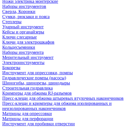
Ножи электрика монтерские
Наборы инструментов
Сверла, Коронки
Сумки, рюкзаки и пояса
Степлеры
Ударный инструмент
Кейсы и органайзеры
Ключи слесарные
Ключи для электрошкафов
Кольцесъемники
Наборы инструмента
Мерительный инструмент
Электроинструменты
Бокорезы
Инструмент для опрессовки, помпы
Гидравлические помпы (насосы)
Шиногибы, шинорезы, шинодыры
Строительная гидравлика
Кримперы для обжима RJ-разъемов
Пресс-клещи для обжима штыревых втулочных наконечников
Пресс-клещи и кримперы для обжима изолированных и
неизолированных наконечников
Матрицы для опрессовки
Матрицы для перфорации
Инструмент для пробивки отверстии