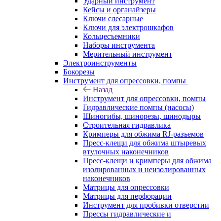
Ударный инструмент
Кейсы и органайзеры
Ключи слесарные
Ключи для электрошкафов
Кольцесъемники
Наборы инструмента
Мерительный инструмент
Электроинструменты
Бокорезы
Инструмент для опрессовки, помпы
Назад
Инструмент для опрессовки, помпы
Гидравлические помпы (насосы)
Шиногибы, шинорезы, шинодыры
Строительная гидравлика
Кримперы для обжима RJ-разъемов
Пресс-клещи для обжима штыревых
втулочных наконечников
Пресс-клещи и кримперы для обжима
изолированных и неизолированных
наконечников
Матрицы для опрессовки
Матрицы для перфорации
Инструмент для пробивки отверстии
Прессы гидравлические и