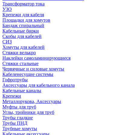
Трансформатор тока
УЗО
Крепежи для кабеля
Площадки для хомутов
Бандаж спиральный
Кабельные бирки
Cкобы для кабелей
СИЗ
Хомуты для кабелей
Стяжки велькро
Наклейки самоламинирующиеся
Стяжки стальные
Червячные и силовые хомуты
Кабеленесущие системы
Гофротрубы
Аксессуары для кабельного канала
Кабельные каналы
Крепежи
Металлорукова, Аксессуары
Муфты для труб
Углы, тройники для труб
Трубы гладкие
Трубы ПНД
Трубные хомуты
Кабельные аксессуары