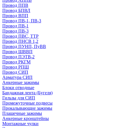
Провод АППВ
Провод ППВ
Провод БПВЛ
Провод ВПП
Провод ПВ-1, ПВ-3
Провод ПВ-1
Провод ПВ-3
Провод ПВС, ТТР
Провод ПНСВ 1,2
Провод ПУНП, ПуВВ
Провод ШВВП
Провод ПЭТВ-2
Провод РКГМ
Провод РПШ
Провод СИП
Арматура СИП
Анкерные зажимы
Блоки отводные
Бандажная лента (Бугеля)
Гильзы для СИП
Промежуточные подвесы
Прокалывающие зажимы
Плашечные зажимы
Анкерные кронштейны
Монтажные чулки