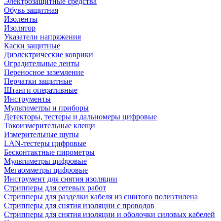
Электрозащитные средства
Обувь защитная
Изоленты
Изолятор
Указатели напряжения
Каски защитные
Диэлектрические коврики
Оградительные ленты
Переносное заземление
Перчатки защитные
Штанги оперативные
Инструменты
Мультиметры и приборы
Детекторы, тестеры и дальномеры цифровые
Токоизмерительные клещи
Измерительные щупы
LAN-тестеры цифровые
Бесконтактные пирометры
Мультиметры цифровые
Мегаомметры цифровые
Инструмент для снятия изоляции
Стрипперы для сетевых работ
Стрипперы для разделки кабеля из сшитого полиэтилена
Cтрипперы для снятия изоляции с проводов
Стрипперы для снятия изоляции и оболочки силовых кабелей