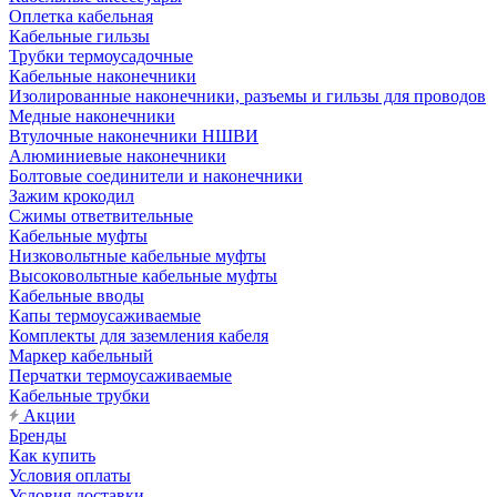
Оплетка кабельная
Кабельные гильзы
Трубки термоусадочные
Кабельные наконечники
Изолированные наконечники, разъемы и гильзы для проводов
Медные наконечники
Втулочные наконечники НШВИ
Алюминиевые наконечники
Болтовые соединители и наконечники
Зажим крокодил
Сжимы ответвительные
Кабельные муфты
Низковольтные кабельные муфты
Высоковольтные кабельные муфты
Кабельные вводы
Капы термоусаживаемые
Комплекты для заземления кабеля
Маркер кабельный
Перчатки термоусаживаемые
Кабельные трубки
Акции
Бренды
Как купить
Условия оплаты
Условия доставки