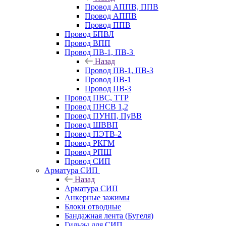
Провод АППВ, ППВ
Провод АППВ
Провод ППВ
Провод БПВЛ
Провод ВПП
Провод ПВ-1, ПВ-3
Назад
Провод ПВ-1, ПВ-3
Провод ПВ-1
Провод ПВ-3
Провод ПВС, ТТР
Провод ПНСВ 1,2
Провод ПУНП, ПуВВ
Провод ШВВП
Провод ПЭТВ-2
Провод РКГМ
Провод РПШ
Провод СИП
Арматура СИП
Назад
Арматура СИП
Анкерные зажимы
Блоки отводные
Бандажная лента (Бугеля)
Гильзы для СИП