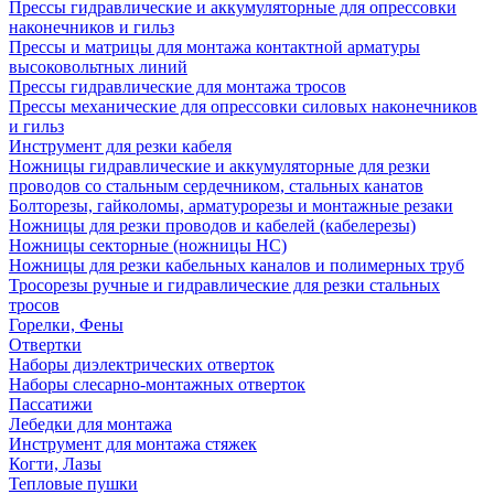
Прессы гидравлические и аккумуляторные для опрессовки
наконечников и гильз
Прессы и матрицы для монтажа контактной арматуры
высоковольтных линий
Прессы гидравлические для монтажа тросов
Прессы механические для опрессовки силовых наконечников
и гильз
Инструмент для резки кабеля
Ножницы гидравлические и аккумуляторные для резки
проводов со стальным сердечником, стальных канатов
Болторезы, гайколомы, арматурорезы и монтажные резаки
Ножницы для резки проводов и кабелей (кабелерезы)
Ножницы секторные (ножницы НС)
Ножницы для резки кабельных каналов и полимерных труб
Тросорезы ручные и гидравлические для резки стальных
тросов
Горелки, Фены
Отвертки
Наборы диэлектрических отверток
Наборы слесарно-монтажных отверток
Пассатижи
Лебедки для монтажа
Инструмент для монтажа стяжек
Когти, Лазы
Тепловые пушки