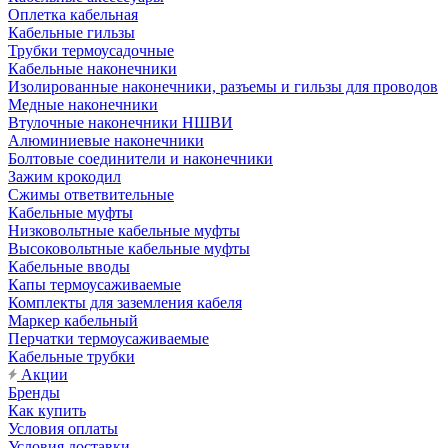
Оплетка кабельная
Кабельные гильзы
Трубки термоусадочные
Кабельные наконечники
Изолированные наконечники, разъемы и гильзы для проводов
Медные наконечники
Втулочные наконечники НШВИ
Алюминиевые наконечники
Болтовые соединители и наконечники
Зажим крокодил
Сжимы ответвительные
Кабельные муфты
Низковольтные кабельные муфты
Высоковольтные кабельные муфты
Кабельные вводы
Капы термоусаживаемые
Комплекты для заземления кабеля
Маркер кабельный
Перчатки термоусаживаемые
Кабельные трубки
Акции
Бренды
Как купить
Условия оплаты
Условия доставки