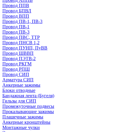
Провод АППВ
Провод ППВ
Провод БПВЛ
Провод ВПП
Провод ПВ-1, ПВ-3
Провод ПВ-1
Провод ПВ-3
Провод ПВС, ТТР
Провод ПНСВ 1,2
Провод ПУНП, ПуВВ
Провод ШВВП
Провод ПЭТВ-2
Провод РКГМ
Провод РПШ
Провод СИП
Арматура СИП
Анкерные зажимы
Блоки отводные
Бандажная лента (Бугеля)
Гильзы для СИП
Промежуточные подвесы
Прокалывающие зажимы
Плашечные зажимы
Анкерные кронштейны
Монтажные чулки