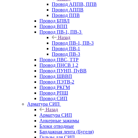
Провод АППВ, ППВ
Провод АППВ
Провод ППВ
Провод БПВЛ
Провод ВПП
Провод ПВ-1, ПВ-3
Назад
Провод ПВ-1, ПВ-3
Провод ПВ-1
Провод ПВ-3
Провод ПВС, ТТР
Провод ПНСВ 1,2
Провод ПУНП, ПуВВ
Провод ШВВП
Провод ПЭТВ-2
Провод РКГМ
Провод РПШ
Провод СИП
Арматура СИП
Назад
Арматура СИП
Анкерные зажимы
Блоки отводные
Бандажная лента (Бугеля)
Гильзы для СИП