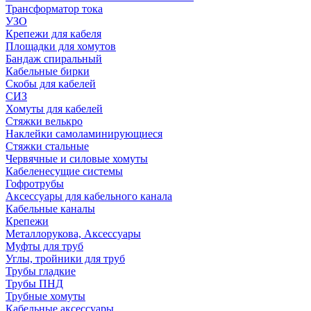
Трансформатор тока
УЗО
Крепежи для кабеля
Площадки для хомутов
Бандаж спиральный
Кабельные бирки
Cкобы для кабелей
СИЗ
Хомуты для кабелей
Стяжки велькро
Наклейки самоламинирующиеся
Стяжки стальные
Червячные и силовые хомуты
Кабеленесущие системы
Гофротрубы
Аксессуары для кабельного канала
Кабельные каналы
Крепежи
Металлорукова, Аксессуары
Муфты для труб
Углы, тройники для труб
Трубы гладкие
Трубы ПНД
Трубные хомуты
Кабельные аксессуары