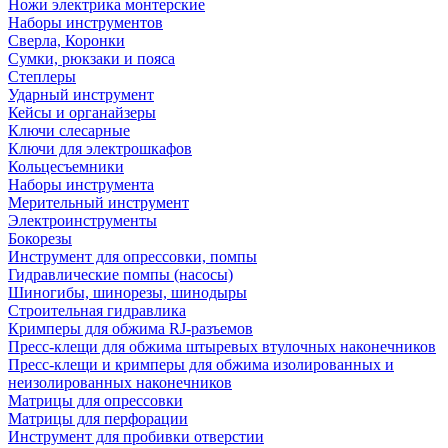
Ножи электрика монтерские
Наборы инструментов
Сверла, Коронки
Сумки, рюкзаки и пояса
Степлеры
Ударный инструмент
Кейсы и органайзеры
Ключи слесарные
Ключи для электрошкафов
Кольцесъемники
Наборы инструмента
Мерительный инструмент
Электроинструменты
Бокорезы
Инструмент для опрессовки, помпы
Гидравлические помпы (насосы)
Шиногибы, шинорезы, шинодыры
Строительная гидравлика
Кримперы для обжима RJ-разъемов
Пресс-клещи для обжима штыревых втулочных наконечников
Пресс-клещи и кримперы для обжима изолированных и
неизолированных наконечников
Матрицы для опрессовки
Матрицы для перфорации
Инструмент для пробивки отверстии