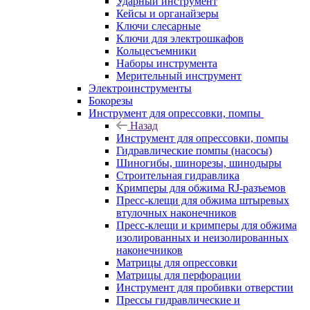
Ударный инструмент
Кейсы и органайзеры
Ключи слесарные
Ключи для электрошкафов
Кольцесъемники
Наборы инструмента
Мерительный инструмент
Электроинструменты
Бокорезы
Инструмент для опрессовки, помпы
Назад
Инструмент для опрессовки, помпы
Гидравлические помпы (насосы)
Шиногибы, шинорезы, шинодыры
Строительная гидравлика
Кримперы для обжима RJ-разъемов
Пресс-клещи для обжима штыревых
втулочных наконечников
Пресс-клещи и кримперы для обжима
изолированных и неизолированных
наконечников
Матрицы для опрессовки
Матрицы для перфорации
Инструмент для пробивки отверстии
Прессы гидравлические и