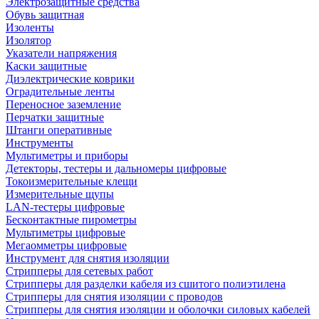
Электрозащитные средства
Обувь защитная
Изоленты
Изолятор
Указатели напряжения
Каски защитные
Диэлектрические коврики
Оградительные ленты
Переносное заземление
Перчатки защитные
Штанги оперативные
Инструменты
Мультиметры и приборы
Детекторы, тестеры и дальномеры цифровые
Токоизмерительные клещи
Измерительные щупы
LAN-тестеры цифровые
Бесконтактные пирометры
Мультиметры цифровые
Мегаомметры цифровые
Инструмент для снятия изоляции
Стрипперы для сетевых работ
Стрипперы для разделки кабеля из сшитого полиэтилена
Cтрипперы для снятия изоляции с проводов
Стрипперы для снятия изоляции и оболочки силовых кабелей