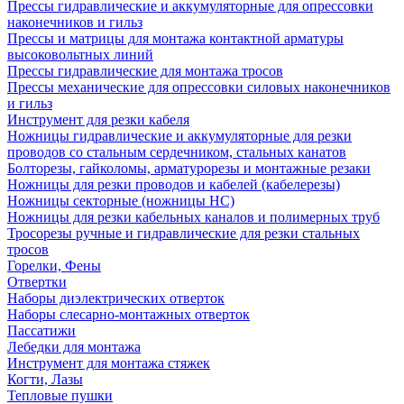
Прессы гидравлические и аккумуляторные для опрессовки
наконечников и гильз
Прессы и матрицы для монтажа контактной арматуры
высоковольтных линий
Прессы гидравлические для монтажа тросов
Прессы механические для опрессовки силовых наконечников
и гильз
Инструмент для резки кабеля
Ножницы гидравлические и аккумуляторные для резки
проводов со стальным сердечником, стальных канатов
Болторезы, гайколомы, арматурорезы и монтажные резаки
Ножницы для резки проводов и кабелей (кабелерезы)
Ножницы секторные (ножницы НС)
Ножницы для резки кабельных каналов и полимерных труб
Тросорезы ручные и гидравлические для резки стальных
тросов
Горелки, Фены
Отвертки
Наборы диэлектрических отверток
Наборы слесарно-монтажных отверток
Пассатижи
Лебедки для монтажа
Инструмент для монтажа стяжек
Когти, Лазы
Тепловые пушки