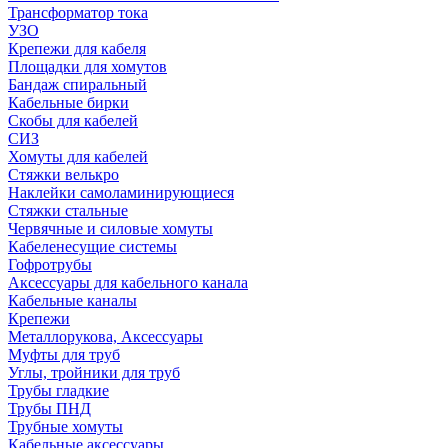
Трансформатор тока
УЗО
Крепежи для кабеля
Площадки для хомутов
Бандаж спиральный
Кабельные бирки
Cкобы для кабелей
СИЗ
Хомуты для кабелей
Стяжки велькро
Наклейки самоламинирующиеся
Стяжки стальные
Червячные и силовые хомуты
Кабеленесущие системы
Гофротрубы
Аксессуары для кабельного канала
Кабельные каналы
Крепежи
Металлорукова, Аксессуары
Муфты для труб
Углы, тройники для труб
Трубы гладкие
Трубы ПНД
Трубные хомуты
Кабельные аксессуары