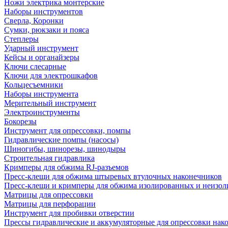
Ножи электрика монтерские
Наборы инструментов
Сверла, Коронки
Сумки, рюкзаки и пояса
Степлеры
Ударный инструмент
Кейсы и органайзеры
Ключи слесарные
Ключи для электрошкафов
Кольцесъемники
Наборы инструмента
Мерительный инструмент
Электроинструменты
Бокорезы
Инструмент для опрессовки, помпы
Гидравлические помпы (насосы)
Шиногибы, шинорезы, шинодыры
Строительная гидравлика
Кримперы для обжима RJ-разъемов
Пресс-клещи для обжима штыревых втулочных наконечников
Пресс-клещи и кримперы для обжима изолированных и неизо
Матрицы для опрессовки
Матрицы для перфорации
Инструмент для пробивки отверстии
Прессы гидравлические и аккумуляторные для опрессовки нако