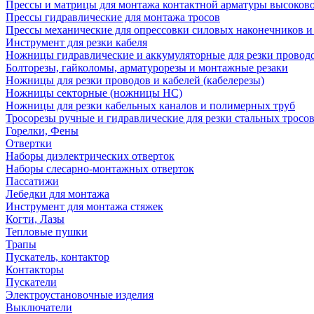
Прессы и матрицы для монтажа контактной арматуры высоков
Прессы гидравлические для монтажа тросов
Прессы механические для опрессовки силовых наконечников и
Инструмент для резки кабеля
Ножницы гидравлические и аккумуляторные для резки проводо
Болторезы, гайколомы, арматурорезы и монтажные резаки
Ножницы для резки проводов и кабелей (кабелерезы)
Ножницы секторные (ножницы НС)
Ножницы для резки кабельных каналов и полимерных труб
Тросорезы ручные и гидравлические для резки стальных тросо
Горелки, Фены
Отвертки
Наборы диэлектрических отверток
Наборы слесарно-монтажных отверток
Пассатижи
Лебедки для монтажа
Инструмент для монтажа стяжек
Когти, Лазы
Тепловые пушки
Трапы
Пускатель, контактор
Контакторы
Пускатели
Электроустановочные изделия
Выключатели