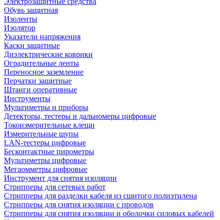
Электрозащитные средства
Обувь защитная
Изоленты
Изолятор
Указатели напряжения
Каски защитные
Диэлектрические коврики
Оградительные ленты
Переносное заземление
Перчатки защитные
Штанги оперативные
Инструменты
Мультиметры и приборы
Детекторы, тестеры и дальномеры цифровые
Токоизмерительные клещи
Измерительные щупы
LAN-тестеры цифровые
Бесконтактные пирометры
Мультиметры цифровые
Мегаомметры цифровые
Инструмент для снятия изоляции
Стрипперы для сетевых работ
Стрипперы для разделки кабеля из сшитого полиэтилена
Cтрипперы для снятия изоляции с проводов
Стрипперы для снятия изоляции и оболочки силовых кабелей