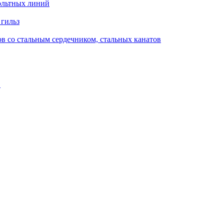
ольтных линий
 гильз
в со стальным сердечником, стальных канатов
в