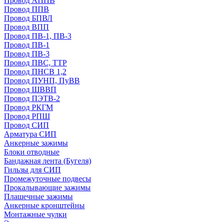
Провод АППВ
Провод ППВ
Провод БПВЛ
Провод ВПП
Провод ПВ-1, ПВ-3
Провод ПВ-1
Провод ПВ-3
Провод ПВС, ТТР
Провод ПНСВ 1,2
Провод ПУНП, ПуВВ
Провод ШВВП
Провод ПЭТВ-2
Провод РКГМ
Провод РПШ
Провод СИП
Арматура СИП
Анкерные зажимы
Блоки отводные
Бандажная лента (Бугеля)
Гильзы для СИП
Промежуточные подвесы
Прокалывающие зажимы
Плашечные зажимы
Анкерные кронштейны
Монтажные чулки