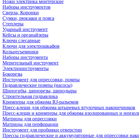
Ножи электрика монтерские
Наборы инструментов
Сверла, Коронки
Сумки, рюкзаки и пояса
Степлеры
Ударный инструмент
Кейсы и органайзеры
Ключи слесарные
Ключи для электрошкафов
Кольцесъемники
Наборы инструмента
Мерительный инструмент
Электроинструменты
Бокорезы
Инструмент для опрессовки, помпы
Гидравлические помпы (насосы)
Шиногибы, шинорезы, шинодыры
Строительная гидравлика
Кримперы для обжима RJ-разъемов
Пресс-клещи для обжима штыревых втулочных наконечников
Пресс-клещи и кримперы для обжима изолированных и неизо
Матрицы для опрессовки
Матрицы для перфорации
Инструмент для пробивки отверстии
Прессы гидравлические и аккумуляторные для опрессовки нако