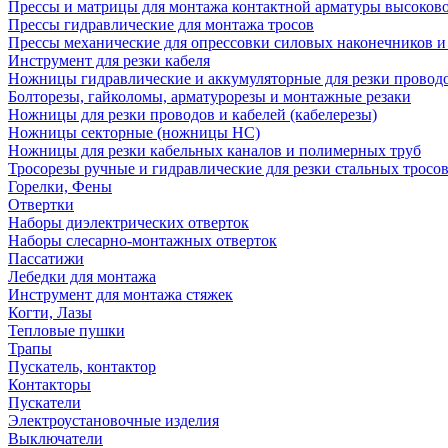
Прессы и матрицы для монтажа контактной арматуры высоков
Прессы гидравлические для монтажа тросов
Прессы механические для опрессовки силовых наконечников и
Инструмент для резки кабеля
Ножницы гидравлические и аккумуляторные для резки проводо
Болторезы, гайколомы, арматурорезы и монтажные резаки
Ножницы для резки проводов и кабелей (кабелерезы)
Ножницы секторные (ножницы НС)
Ножницы для резки кабельных каналов и полимерных труб
Тросорезы ручные и гидравлические для резки стальных тросо
Горелки, Фены
Отвертки
Наборы диэлектрических отверток
Наборы слесарно-монтажных отверток
Пассатижи
Лебедки для монтажа
Инструмент для монтажа стяжек
Когти, Лазы
Тепловые пушки
Трапы
Пускатель, контактор
Контакторы
Пускатели
Электроустановочные изделия
Выключатели