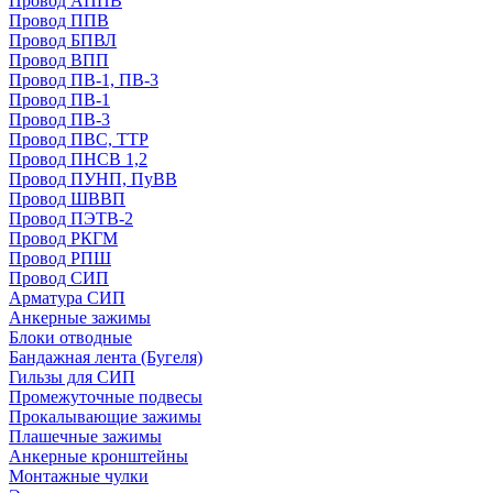
Провод АППВ
Провод ППВ
Провод БПВЛ
Провод ВПП
Провод ПВ-1, ПВ-3
Провод ПВ-1
Провод ПВ-3
Провод ПВС, ТТР
Провод ПНСВ 1,2
Провод ПУНП, ПуВВ
Провод ШВВП
Провод ПЭТВ-2
Провод РКГМ
Провод РПШ
Провод СИП
Арматура СИП
Анкерные зажимы
Блоки отводные
Бандажная лента (Бугеля)
Гильзы для СИП
Промежуточные подвесы
Прокалывающие зажимы
Плашечные зажимы
Анкерные кронштейны
Монтажные чулки