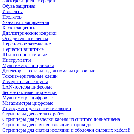
Электрозащитные средства
Обувь защитная
Изоленты
Изолятор
Указатели напряжения
Каски защитные
Диэлектрические коврики
Оградительные ленты
Переносное заземление
Перчатки защитные
Штанги оперативные
Инструменты
Мультиметры и приборы
Детекторы, тестеры и дальномеры цифровые
Токоизмерительные клещи
Измерительные щупы
LAN-тестеры цифровые
Бесконтактные пирометры
Мультиметры цифровые
Мегаомметры цифровые
Инструмент для снятия изоляции
Стрипперы для сетевых работ
Стрипперы для разделки кабеля из сшитого полиэтилена
Cтрипперы для снятия изоляции с проводов
Стрипперы для снятия изоляции и оболочки силовых кабелей