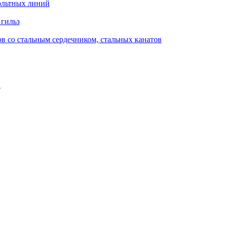
ольтных линий
 гильз
в со стальным сердечником, стальных канатов
в