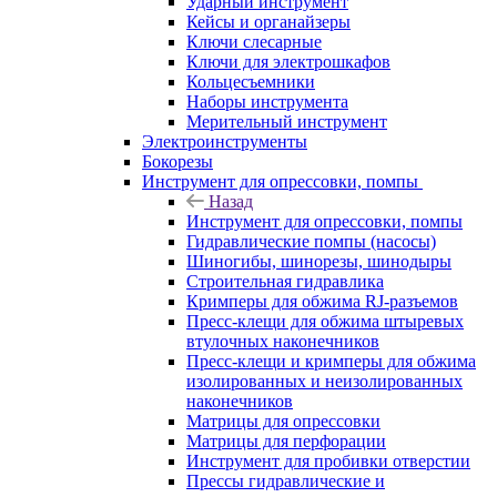
Ударный инструмент
Кейсы и органайзеры
Ключи слесарные
Ключи для электрошкафов
Кольцесъемники
Наборы инструмента
Мерительный инструмент
Электроинструменты
Бокорезы
Инструмент для опрессовки, помпы
Назад
Инструмент для опрессовки, помпы
Гидравлические помпы (насосы)
Шиногибы, шинорезы, шинодыры
Строительная гидравлика
Кримперы для обжима RJ-разъемов
Пресс-клещи для обжима штыревых
втулочных наконечников
Пресс-клещи и кримперы для обжима
изолированных и неизолированных
наконечников
Матрицы для опрессовки
Матрицы для перфорации
Инструмент для пробивки отверстии
Прессы гидравлические и