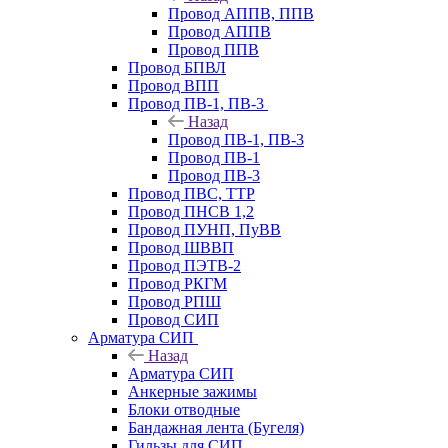
Провод АППВ, ППВ
Провод АППВ
Провод ППВ
Провод БПВЛ
Провод ВПП
Провод ПВ-1, ПВ-3
Назад
Провод ПВ-1, ПВ-3
Провод ПВ-1
Провод ПВ-3
Провод ПВС, ТТР
Провод ПНСВ 1,2
Провод ПУНП, ПуВВ
Провод ШВВП
Провод ПЭТВ-2
Провод РКГМ
Провод РПШ
Провод СИП
Арматура СИП
Назад
Арматура СИП
Анкерные зажимы
Блоки отводные
Бандажная лента (Бугеля)
Гильзы для СИП