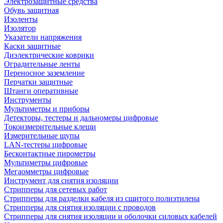
Электрозащитные средства
Обувь защитная
Изоленты
Изолятор
Указатели напряжения
Каски защитные
Диэлектрические коврики
Оградительные ленты
Переносное заземление
Перчатки защитные
Штанги оперативные
Инструменты
Мультиметры и приборы
Детекторы, тестеры и дальномеры цифровые
Токоизмерительные клещи
Измерительные щупы
LAN-тестеры цифровые
Бесконтактные пирометры
Мультиметры цифровые
Мегаомметры цифровые
Инструмент для снятия изоляции
Стрипперы для сетевых работ
Стрипперы для разделки кабеля из сшитого полиэтилена
Cтрипперы для снятия изоляции с проводов
Стрипперы для снятия изоляции и оболочки силовых кабелей