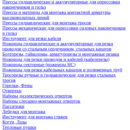
Прессы гидравлические и аккумуляторные для опрессовки
наконечников и гильз
Прессы и матрицы для монтажа контактной арматуры
высоковольтных линий
Прессы гидравлические для монтажа тросов
Прессы механические для опрессовки силовых наконечников
и гильз
Инструмент для резки кабеля
Ножницы гидравлические и аккумуляторные для резки
проводов со стальным сердечником, стальных канатов
Болторезы, гайколомы, арматурорезы и монтажные резаки
Ножницы для резки проводов и кабелей (кабелерезы)
Ножницы секторные (ножницы НС)
Ножницы для резки кабельных каналов и полимерных труб
Тросорезы ручные и гидравлические для резки стальных
тросов
Горелки, Фены
Отвертки
Наборы диэлектрических отверток
Наборы слесарно-монтажных отверток
Пассатижи
Лебедки для монтажа
Инструмент для монтажа стяжек
Когти, Лазы
Тепловые пушки