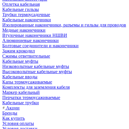
Оплетка кабельная
Кабельные гильзы
Трубки термоусадочные
Кабельные наконечники
Изолированные наконечники, разъемы и гильзы для проводов
Медные наконечники
Втулочные наконечники НШВИ
Алюминиевые наконечники
Болтовые соединители и наконечники
Зажим крокодил
Сжимы ответвительные
Кабельные муфты
Низковольтные кабельные муфты
Высоковольтные кабельные муфты
Кабельные вводы
Капы термоусаживаемые
Комплекты для заземления кабеля
Маркер кабельный
Перчатки термоусаживаемые
Кабельные трубки
Акции
Бренды
Как купить
Условия оплаты
Условия доставки