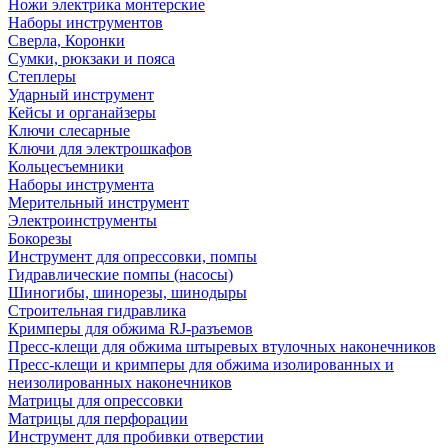
Ножи электрика монтерские
Наборы инструментов
Сверла, Коронки
Сумки, рюкзаки и пояса
Степлеры
Ударный инструмент
Кейсы и органайзеры
Ключи слесарные
Ключи для электрошкафов
Кольцесъемники
Наборы инструмента
Мерительный инструмент
Электроинструменты
Бокорезы
Инструмент для опрессовки, помпы
Гидравлические помпы (насосы)
Шиногибы, шинорезы, шинодыры
Строительная гидравлика
Кримперы для обжима RJ-разъемов
Пресс-клещи для обжима штыревых втулочных наконечников
Пресс-клещи и кримперы для обжима изолированных и
неизолированных наконечников
Матрицы для опрессовки
Матрицы для перфорации
Инструмент для пробивки отверстии