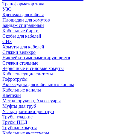
Трансформатор тока
УЗО
Крепежи для кабеля
Площадки для хомутов
Бандаж спиральный
Кабельные бирки
Cкобы для кабелей
СИЗ
Хомуты для кабелей
Стяжки велькро
Наклейки самоламинирующиеся
Стяжки стальные
Червячные и силовые хомуты
Кабеленесущие системы
Гофротрубы
Аксессуары для кабельного канала
Кабельные каналы
Крепежи
Металлорукова, Аксессуары
Муфты для труб
Углы, тройники для труб
Трубы гладкие
Трубы ПНД
Трубные хомуты
Кабельные аксессуары