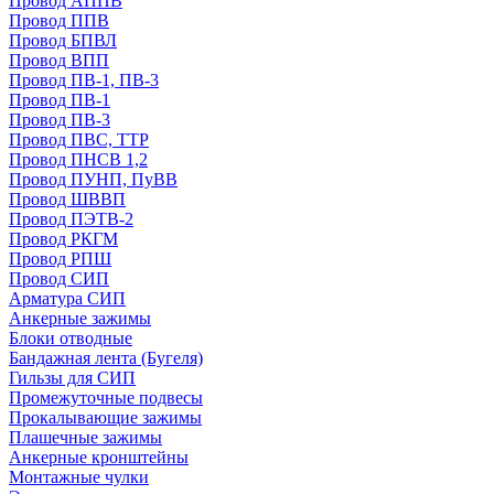
Провод АППВ
Провод ППВ
Провод БПВЛ
Провод ВПП
Провод ПВ-1, ПВ-3
Провод ПВ-1
Провод ПВ-3
Провод ПВС, ТТР
Провод ПНСВ 1,2
Провод ПУНП, ПуВВ
Провод ШВВП
Провод ПЭТВ-2
Провод РКГМ
Провод РПШ
Провод СИП
Арматура СИП
Анкерные зажимы
Блоки отводные
Бандажная лента (Бугеля)
Гильзы для СИП
Промежуточные подвесы
Прокалывающие зажимы
Плашечные зажимы
Анкерные кронштейны
Монтажные чулки