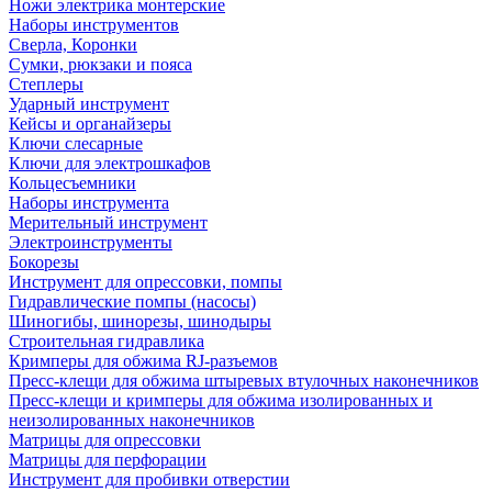
Ножи электрика монтерские
Наборы инструментов
Сверла, Коронки
Сумки, рюкзаки и пояса
Степлеры
Ударный инструмент
Кейсы и органайзеры
Ключи слесарные
Ключи для электрошкафов
Кольцесъемники
Наборы инструмента
Мерительный инструмент
Электроинструменты
Бокорезы
Инструмент для опрессовки, помпы
Гидравлические помпы (насосы)
Шиногибы, шинорезы, шинодыры
Строительная гидравлика
Кримперы для обжима RJ-разъемов
Пресс-клещи для обжима штыревых втулочных наконечников
Пресс-клещи и кримперы для обжима изолированных и
неизолированных наконечников
Матрицы для опрессовки
Матрицы для перфорации
Инструмент для пробивки отверстии