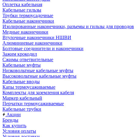
Оплетка кабельная
Кабельные гильзы
Трубки термоусадочные
Кабельные наконечники
Изолированные наконечники, разъемы и гильзы для проводов
Медные наконечники
Втулочные наконечники НШВИ
Алюминиевые наконечники
Болтовые соединители и наконечники
Зажим крокодил
Сжимы ответвительные
Кабельные муфты
Низковольтные кабельные муфты
Высоковольтные кабельные муфты
Кабельные вводы
Капы термоусаживаемые
Комплекты для заземления кабеля
Маркер кабельный
Перчатки термоусаживаемые
Кабельные трубки
Акции
Бренды
Как купить
Условия оплаты
Условия доставки