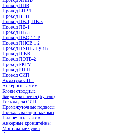
Провод АППВ
Провод ППВ
Провод БПВЛ
Провод ВПП
Провод ПВ-1, ПВ-3
Провод ПВ-1
Провод ПВ-3
Провод ПВС, ТТР
Провод ПНСВ 1,2
Провод ПУНП, ПуВВ
Провод ШВВП
Провод ПЭТВ-2
Провод РКГМ
Провод РПШ
Провод СИП
Арматура СИП
Анкерные зажимы
Блоки отводные
Бандажная лента (Бугеля)
Гильзы для СИП
Промежуточные подвесы
Прокалывающие зажимы
Плашечные зажимы
Анкерные кронштейны
Монтажные чулки