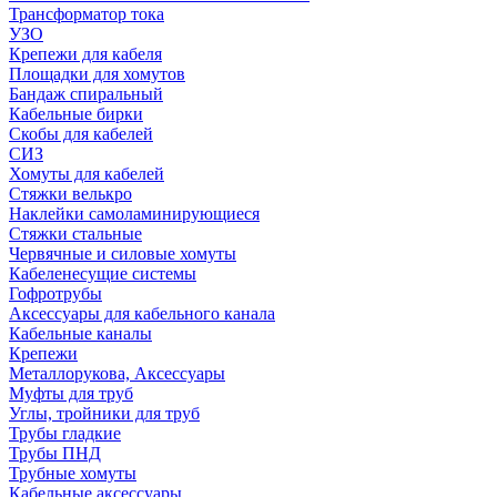
Трансформатор тока
УЗО
Крепежи для кабеля
Площадки для хомутов
Бандаж спиральный
Кабельные бирки
Cкобы для кабелей
СИЗ
Хомуты для кабелей
Стяжки велькро
Наклейки самоламинирующиеся
Стяжки стальные
Червячные и силовые хомуты
Кабеленесущие системы
Гофротрубы
Аксессуары для кабельного канала
Кабельные каналы
Крепежи
Металлорукова, Аксессуары
Муфты для труб
Углы, тройники для труб
Трубы гладкие
Трубы ПНД
Трубные хомуты
Кабельные аксессуары