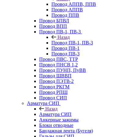
Провод АППВ, ППВ
Провод АППВ
Провод ППВ
Провод БПВЛ
Провод ВПП
Провод ПВ-1, ПВ-3
Назад
Провод ПВ-1, ПВ-3
Провод ПВ-1
Провод ПВ-3
Провод ПВС, ТТР
Провод ПНСВ 1,2
Провод ПУНП, ПуВВ
Провод ШВВП
Провод ПЭТВ-2
Провод РКГМ
Провод РПШ
Провод СИП
Арматура СИП
Назад
Арматура СИП
Анкерные зажимы
Блоки отводные
Бандажная лента (Бугеля)
Гильзы для СИП