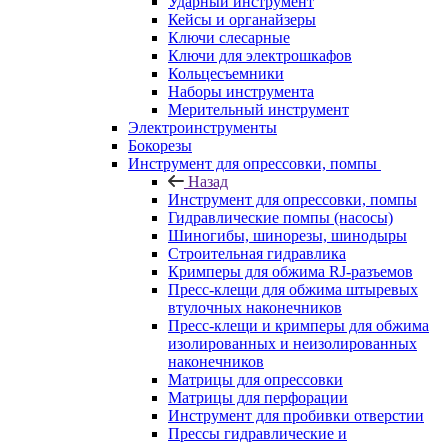
Ударный инструмент
Кейсы и органайзеры
Ключи слесарные
Ключи для электрошкафов
Кольцесъемники
Наборы инструмента
Мерительный инструмент
Электроинструменты
Бокорезы
Инструмент для опрессовки, помпы
Назад
Инструмент для опрессовки, помпы
Гидравлические помпы (насосы)
Шиногибы, шинорезы, шинодыры
Строительная гидравлика
Кримперы для обжима RJ-разъемов
Пресс-клещи для обжима штыревых
втулочных наконечников
Пресс-клещи и кримперы для обжима
изолированных и неизолированных
наконечников
Матрицы для опрессовки
Матрицы для перфорации
Инструмент для пробивки отверстии
Прессы гидравлические и