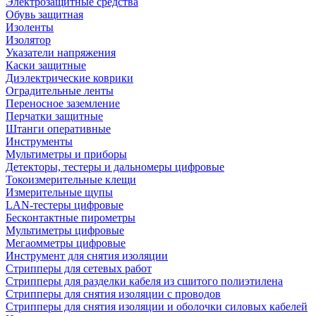
Электрозащитные средства
Обувь защитная
Изоленты
Изолятор
Указатели напряжения
Каски защитные
Диэлектрические коврики
Оградительные ленты
Переносное заземление
Перчатки защитные
Штанги оперативные
Инструменты
Мультиметры и приборы
Детекторы, тестеры и дальномеры цифровые
Токоизмерительные клещи
Измерительные щупы
LAN-тестеры цифровые
Бесконтактные пирометры
Мультиметры цифровые
Мегаомметры цифровые
Инструмент для снятия изоляции
Стрипперы для сетевых работ
Стрипперы для разделки кабеля из сшитого полиэтилена
Cтрипперы для снятия изоляции с проводов
Стрипперы для снятия изоляции и оболочки силовых кабелей