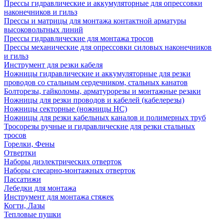
Прессы гидравлические и аккумуляторные для опрессовки
наконечников и гильз
Прессы и матрицы для монтажа контактной арматуры
высоковольтных линий
Прессы гидравлические для монтажа тросов
Прессы механические для опрессовки силовых наконечников
и гильз
Инструмент для резки кабеля
Ножницы гидравлические и аккумуляторные для резки
проводов со стальным сердечником, стальных канатов
Болторезы, гайколомы, арматурорезы и монтажные резаки
Ножницы для резки проводов и кабелей (кабелерезы)
Ножницы секторные (ножницы НС)
Ножницы для резки кабельных каналов и полимерных труб
Тросорезы ручные и гидравлические для резки стальных
тросов
Горелки, Фены
Отвертки
Наборы диэлектрических отверток
Наборы слесарно-монтажных отверток
Пассатижи
Лебедки для монтажа
Инструмент для монтажа стяжек
Когти, Лазы
Тепловые пушки