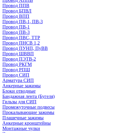
Провод АППВ
Провод ППВ
Провод БПВЛ
Провод ВПП
Провод ПВ-1, ПВ-3
Провод ПВ-1
Провод ПВ-3
Провод ПВС, ТТР
Провод ПНСВ 1,2
Провод ПУНП, ПуВВ
Провод ШВВП
Провод ПЭТВ-2
Провод РКГМ
Провод РПШ
Провод СИП
Арматура СИП
Анкерные зажимы
Блоки отводные
Бандажная лента (Бугеля)
Гильзы для СИП
Промежуточные подвесы
Прокалывающие зажимы
Плашечные зажимы
Анкерные кронштейны
Монтажные чулки