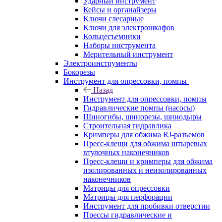
Ударный инструмент
Кейсы и органайзеры
Ключи слесарные
Ключи для электрошкафов
Кольцесъемники
Наборы инструмента
Мерительный инструмент
Электроинструменты
Бокорезы
Инструмент для опрессовки, помпы
Назад
Инструмент для опрессовки, помпы
Гидравлические помпы (насосы)
Шиногибы, шинорезы, шинодыры
Строительная гидравлика
Кримперы для обжима RJ-разъемов
Пресс-клещи для обжима штыревых
втулочных наконечников
Пресс-клещи и кримперы для обжима
изолированных и неизолированных
наконечников
Матрицы для опрессовки
Матрицы для перфорации
Инструмент для пробивки отверстии
Прессы гидравлические и