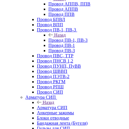
Провод АППВ, ППВ
Провод АППВ
Провод ППВ
Провод БПВЛ
Провод ВПП
Провод ПВ-1, ПВ-3
Назад
Провод ПВ-1, ПВ-3
Провод ПВ-1
Провод ПВ-3
Провод ПВС, ТТР
Провод ПНСВ 1,2
Провод ПУНП, ПуВВ
Провод ШВВП
Провод ПЭТВ-2
Провод РКГМ
Провод РПШ
Провод СИП
Арматура СИП
Назад
Арматура СИП
Анкерные зажимы
Блоки отводные
Бандажная лента (Бугеля)
Гильзы для СИП