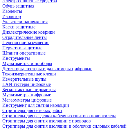
Электрозащитные средства
Обувь защитная
Изоленты
Изолятор
Указатели напряжения
Каски защитные
Диэлектрические коврики
Оградительные ленты
Переносное заземление
Перчатки защитные
Штанги оперативные
Инструменты
Мультиметры и приборы
Детекторы, тестеры и дальномеры цифровые
Токоизмерительные клещи
Измерительные щупы
LAN-тестеры цифровые
Бесконтактные пирометры
Мультиметры цифровые
Мегаомметры цифровые
Инструмент для снятия изоляции
Стрипперы для сетевых работ
Стрипперы для разделки кабеля из сшитого полиэтилена
Cтрипперы для снятия изоляции с проводов
Стрипперы для снятия изоляции и оболочки силовых кабелей