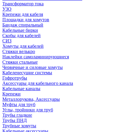
Трансформатор тока
УЗО
Крепежи для кабеля
Площадки для хомутов
Бандаж спиральный
Кабельные бирки
Cкобы для кабелей
СИЗ
Хомуты для кабелей
Стяжки велькро
Наклейки самоламинирующиеся
Стяжки стальные
Червячные и силовые хомуты
Кабеленесущие системы
Гофротрубы
Аксессуары для кабельного канала
Кабельные каналы
Крепежи
Металлорукова, Аксессуары
Муфты для труб
Углы, тройники для труб
Трубы гладкие
Трубы ПНД
Трубные хомуты
Кабельные аксессуары