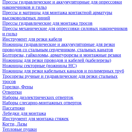
Прессы гидравлические и аккумуляторные для опрессовки
наконечников и гильз
Прессы и матрицы для монтажа контактной арматуры
высоковольтных линий
Прессы гидравлические для монтажа тросов
Прессы механические для опрессовки силовых наконечников
и гильз
Инструмент для резки кабеля
Ножницы гидравлические и аккумуляторные для резки
проводов со стальным сердечником, стальных канатов
Болторезы, гайколомы, арматурорезы и монтажные резаки
Ножницы для резки проводов и кабелей (кабелерезы)
Ножницы секторные (ножницы НС)
Ножницы для резки кабельных каналов и полимерных труб
Тросорезы ручные и гидравлические для резки стальных
тросов
Горелки, Фены
Отвертки
Наборы диэлектрических отверток
Наборы слесарно-монтажных отверток
Пассатижи
Лебедки для монтажа
Инструмент для монтажа стяжек
Когти, Лазы
Тепловые пушки