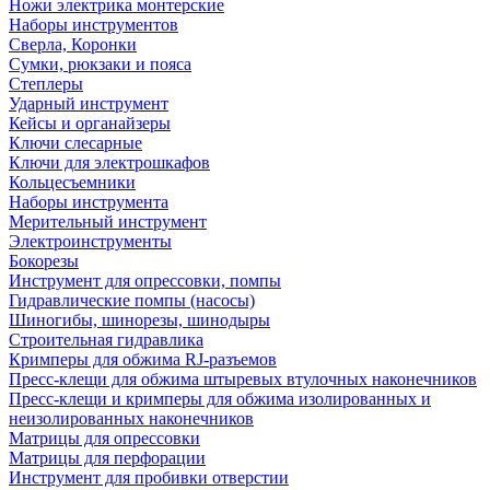
Ножи электрика монтерские
Наборы инструментов
Сверла, Коронки
Сумки, рюкзаки и пояса
Степлеры
Ударный инструмент
Кейсы и органайзеры
Ключи слесарные
Ключи для электрошкафов
Кольцесъемники
Наборы инструмента
Мерительный инструмент
Электроинструменты
Бокорезы
Инструмент для опрессовки, помпы
Гидравлические помпы (насосы)
Шиногибы, шинорезы, шинодыры
Строительная гидравлика
Кримперы для обжима RJ-разъемов
Пресс-клещи для обжима штыревых втулочных наконечников
Пресс-клещи и кримперы для обжима изолированных и
неизолированных наконечников
Матрицы для опрессовки
Матрицы для перфорации
Инструмент для пробивки отверстии