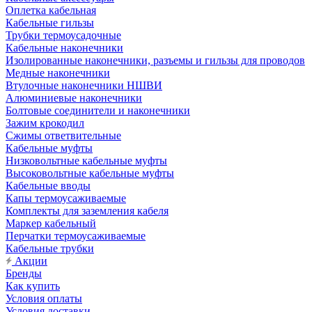
Оплетка кабельная
Кабельные гильзы
Трубки термоусадочные
Кабельные наконечники
Изолированные наконечники, разъемы и гильзы для проводов
Медные наконечники
Втулочные наконечники НШВИ
Алюминиевые наконечники
Болтовые соединители и наконечники
Зажим крокодил
Сжимы ответвительные
Кабельные муфты
Низковольтные кабельные муфты
Высоковольтные кабельные муфты
Кабельные вводы
Капы термоусаживаемые
Комплекты для заземления кабеля
Маркер кабельный
Перчатки термоусаживаемые
Кабельные трубки
Акции
Бренды
Как купить
Условия оплаты
Условия доставки