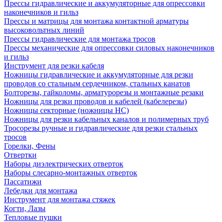
Прессы гидравлические и аккумуляторные для опрессовки
наконечников и гильз
Прессы и матрицы для монтажа контактной арматуры
высоковольтных линий
Прессы гидравлические для монтажа тросов
Прессы механические для опрессовки силовых наконечников
и гильз
Инструмент для резки кабеля
Ножницы гидравлические и аккумуляторные для резки
проводов со стальным сердечником, стальных канатов
Болторезы, гайколомы, арматурорезы и монтажные резаки
Ножницы для резки проводов и кабелей (кабелерезы)
Ножницы секторные (ножницы НС)
Ножницы для резки кабельных каналов и полимерных труб
Тросорезы ручные и гидравлические для резки стальных
тросов
Горелки, Фены
Отвертки
Наборы диэлектрических отверток
Наборы слесарно-монтажных отверток
Пассатижи
Лебедки для монтажа
Инструмент для монтажа стяжек
Когти, Лазы
Тепловые пушки