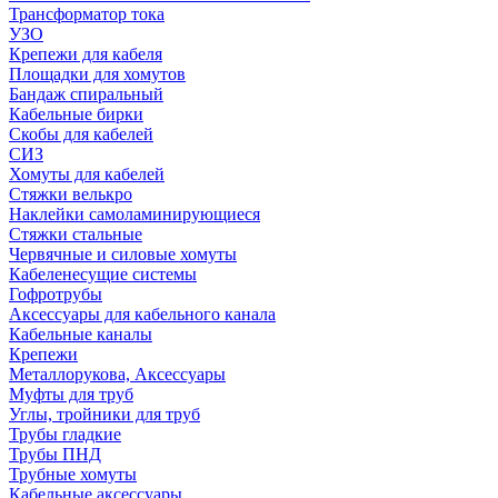
Трансформатор тока
УЗО
Крепежи для кабеля
Площадки для хомутов
Бандаж спиральный
Кабельные бирки
Cкобы для кабелей
СИЗ
Хомуты для кабелей
Стяжки велькро
Наклейки самоламинирующиеся
Стяжки стальные
Червячные и силовые хомуты
Кабеленесущие системы
Гофротрубы
Аксессуары для кабельного канала
Кабельные каналы
Крепежи
Металлорукова, Аксессуары
Муфты для труб
Углы, тройники для труб
Трубы гладкие
Трубы ПНД
Трубные хомуты
Кабельные аксессуары