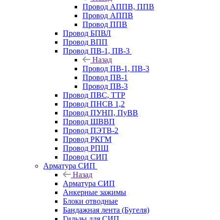
Провод АППВ, ППВ
Провод АППВ
Провод ППВ
Провод БПВЛ
Провод ВПП
Провод ПВ-1, ПВ-3
Назад
Провод ПВ-1, ПВ-3
Провод ПВ-1
Провод ПВ-3
Провод ПВС, ТТР
Провод ПНСВ 1,2
Провод ПУНП, ПуВВ
Провод ШВВП
Провод ПЭТВ-2
Провод РКГМ
Провод РПШ
Провод СИП
Арматура СИП
Назад
Арматура СИП
Анкерные зажимы
Блоки отводные
Бандажная лента (Бугеля)
Гильзы для СИП