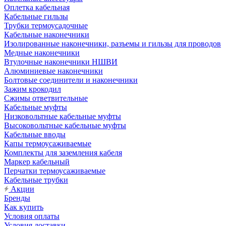
Оплетка кабельная
Кабельные гильзы
Трубки термоусадочные
Кабельные наконечники
Изолированные наконечники, разъемы и гильзы для проводов
Медные наконечники
Втулочные наконечники НШВИ
Алюминиевые наконечники
Болтовые соединители и наконечники
Зажим крокодил
Сжимы ответвительные
Кабельные муфты
Низковольтные кабельные муфты
Высоковольтные кабельные муфты
Кабельные вводы
Капы термоусаживаемые
Комплекты для заземления кабеля
Маркер кабельный
Перчатки термоусаживаемые
Кабельные трубки
Акции
Бренды
Как купить
Условия оплаты
Условия доставки