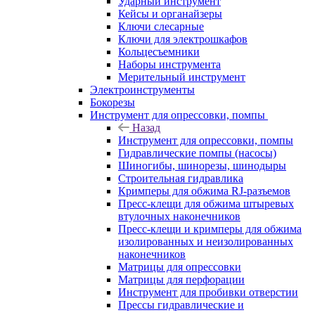
Ударный инструмент
Кейсы и органайзеры
Ключи слесарные
Ключи для электрошкафов
Кольцесъемники
Наборы инструмента
Мерительный инструмент
Электроинструменты
Бокорезы
Инструмент для опрессовки, помпы
Назад
Инструмент для опрессовки, помпы
Гидравлические помпы (насосы)
Шиногибы, шинорезы, шинодыры
Строительная гидравлика
Кримперы для обжима RJ-разъемов
Пресс-клещи для обжима штыревых
втулочных наконечников
Пресс-клещи и кримперы для обжима
изолированных и неизолированных
наконечников
Матрицы для опрессовки
Матрицы для перфорации
Инструмент для пробивки отверстии
Прессы гидравлические и