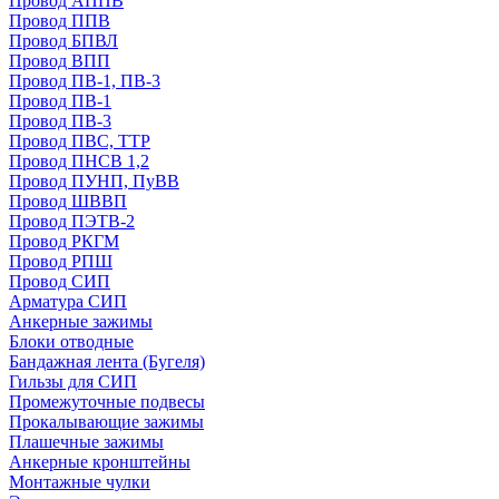
Провод АППВ
Провод ППВ
Провод БПВЛ
Провод ВПП
Провод ПВ-1, ПВ-3
Провод ПВ-1
Провод ПВ-3
Провод ПВС, ТТР
Провод ПНСВ 1,2
Провод ПУНП, ПуВВ
Провод ШВВП
Провод ПЭТВ-2
Провод РКГМ
Провод РПШ
Провод СИП
Арматура СИП
Анкерные зажимы
Блоки отводные
Бандажная лента (Бугеля)
Гильзы для СИП
Промежуточные подвесы
Прокалывающие зажимы
Плашечные зажимы
Анкерные кронштейны
Монтажные чулки