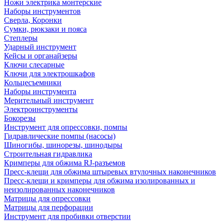
Ножи электрика монтерские
Наборы инструментов
Сверла, Коронки
Сумки, рюкзаки и пояса
Степлеры
Ударный инструмент
Кейсы и органайзеры
Ключи слесарные
Ключи для электрошкафов
Кольцесъемники
Наборы инструмента
Мерительный инструмент
Электроинструменты
Бокорезы
Инструмент для опрессовки, помпы
Гидравлические помпы (насосы)
Шиногибы, шинорезы, шинодыры
Строительная гидравлика
Кримперы для обжима RJ-разъемов
Пресс-клещи для обжима штыревых втулочных наконечников
Пресс-клещи и кримперы для обжима изолированных и
неизолированных наконечников
Матрицы для опрессовки
Матрицы для перфорации
Инструмент для пробивки отверстии