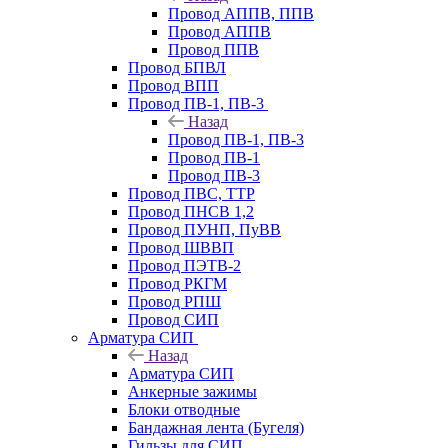
Провод АППВ, ППВ
Провод АППВ
Провод ППВ
Провод БПВЛ
Провод ВПП
Провод ПВ-1, ПВ-3
Назад
Провод ПВ-1, ПВ-3
Провод ПВ-1
Провод ПВ-3
Провод ПВС, ТТР
Провод ПНСВ 1,2
Провод ПУНП, ПуВВ
Провод ШВВП
Провод ПЭТВ-2
Провод РКГМ
Провод РПШ
Провод СИП
Арматура СИП
Назад
Арматура СИП
Анкерные зажимы
Блоки отводные
Бандажная лента (Бугеля)
Гильзы для СИП