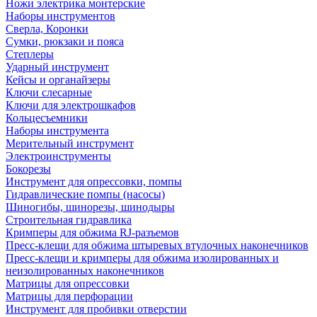
Ножи электрика монтерские
Наборы инструментов
Сверла, Коронки
Сумки, рюкзаки и пояса
Степлеры
Ударный инструмент
Кейсы и органайзеры
Ключи слесарные
Ключи для электрошкафов
Кольцесъемники
Наборы инструмента
Мерительный инструмент
Электроинструменты
Бокорезы
Инструмент для опрессовки, помпы
Гидравлические помпы (насосы)
Шиногибы, шинорезы, шинодыры
Строительная гидравлика
Кримперы для обжима RJ-разъемов
Пресс-клещи для обжима штыревых втулочных наконечников
Пресс-клещи и кримперы для обжима изолированных и
неизолированных наконечников
Матрицы для опрессовки
Матрицы для перфорации
Инструмент для пробивки отверстии