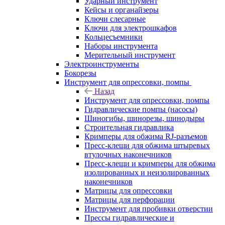
Ударный инструмент
Кейсы и органайзеры
Ключи слесарные
Ключи для электрошкафов
Кольцесъемники
Наборы инструмента
Мерительный инструмент
Электроинструменты
Бокорезы
Инструмент для опрессовки, помпы
Назад
Инструмент для опрессовки, помпы
Гидравлические помпы (насосы)
Шиногибы, шинорезы, шинодыры
Строительная гидравлика
Кримперы для обжима RJ-разъемов
Пресс-клещи для обжима штыревых
втулочных наконечников
Пресс-клещи и кримперы для обжима
изолированных и неизолированных
наконечников
Матрицы для опрессовки
Матрицы для перфорации
Инструмент для пробивки отверстии
Прессы гидравлические и