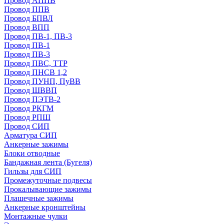
Провод АППВ
Провод ППВ
Провод БПВЛ
Провод ВПП
Провод ПВ-1, ПВ-3
Провод ПВ-1
Провод ПВ-3
Провод ПВС, ТТР
Провод ПНСВ 1,2
Провод ПУНП, ПуВВ
Провод ШВВП
Провод ПЭТВ-2
Провод РКГМ
Провод РПШ
Провод СИП
Арматура СИП
Анкерные зажимы
Блоки отводные
Бандажная лента (Бугеля)
Гильзы для СИП
Промежуточные подвесы
Прокалывающие зажимы
Плашечные зажимы
Анкерные кронштейны
Монтажные чулки