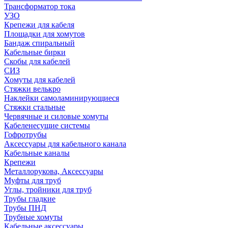
Трансформатор тока
УЗО
Крепежи для кабеля
Площадки для хомутов
Бандаж спиральный
Кабельные бирки
Cкобы для кабелей
СИЗ
Хомуты для кабелей
Стяжки велькро
Наклейки самоламинирующиеся
Стяжки стальные
Червячные и силовые хомуты
Кабеленесущие системы
Гофротрубы
Аксессуары для кабельного канала
Кабельные каналы
Крепежи
Металлорукова, Аксессуары
Муфты для труб
Углы, тройники для труб
Трубы гладкие
Трубы ПНД
Трубные хомуты
Кабельные аксессуары