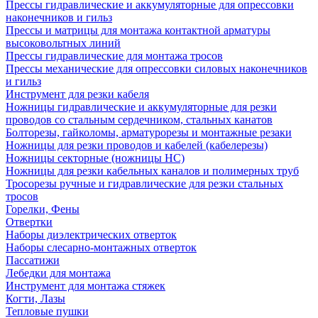
Прессы гидравлические и аккумуляторные для опрессовки
наконечников и гильз
Прессы и матрицы для монтажа контактной арматуры
высоковольтных линий
Прессы гидравлические для монтажа тросов
Прессы механические для опрессовки силовых наконечников
и гильз
Инструмент для резки кабеля
Ножницы гидравлические и аккумуляторные для резки
проводов со стальным сердечником, стальных канатов
Болторезы, гайколомы, арматурорезы и монтажные резаки
Ножницы для резки проводов и кабелей (кабелерезы)
Ножницы секторные (ножницы НС)
Ножницы для резки кабельных каналов и полимерных труб
Тросорезы ручные и гидравлические для резки стальных
тросов
Горелки, Фены
Отвертки
Наборы диэлектрических отверток
Наборы слесарно-монтажных отверток
Пассатижи
Лебедки для монтажа
Инструмент для монтажа стяжек
Когти, Лазы
Тепловые пушки