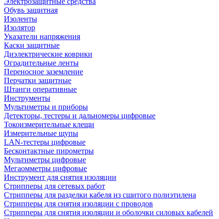
Электрозащитные средства
Обувь защитная
Изоленты
Изолятор
Указатели напряжения
Каски защитные
Диэлектрические коврики
Оградительные ленты
Переносное заземление
Перчатки защитные
Штанги оперативные
Инструменты
Мультиметры и приборы
Детекторы, тестеры и дальномеры цифровые
Токоизмерительные клещи
Измерительные щупы
LAN-тестеры цифровые
Бесконтактные пирометры
Мультиметры цифровые
Мегаомметры цифровые
Инструмент для снятия изоляции
Стрипперы для сетевых работ
Стрипперы для разделки кабеля из сшитого полиэтилена
Cтрипперы для снятия изоляции с проводов
Стрипперы для снятия изоляции и оболочки силовых кабелей