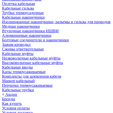
Оплетка кабельная
Кабельные гильзы
Трубки термоусадочные
Кабельные наконечники
Изолированные наконечники, разъемы и гильзы для проводов
Медные наконечники
Втулочные наконечники НШВИ
Алюминиевые наконечники
Болтовые соединители и наконечники
Зажим крокодил
Сжимы ответвительные
Кабельные муфты
Низковольтные кабельные муфты
Высоковольтные кабельные муфты
Кабельные вводы
Капы термоусаживаемые
Комплекты для заземления кабеля
Маркер кабельный
Перчатки термоусаживаемые
Кабельные трубки
Акции
Бренды
Как купить
Условия оплаты
Условия доставки