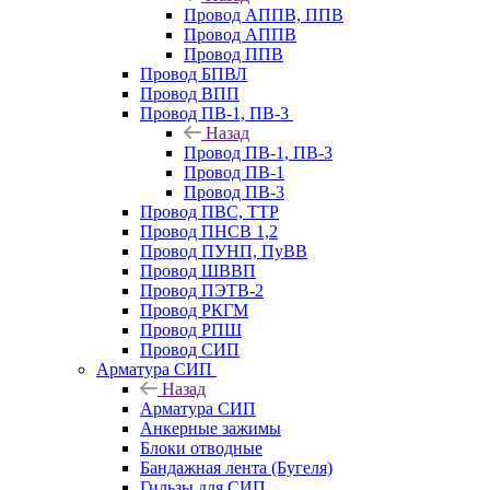
Провод АППВ, ППВ
Провод АППВ
Провод ППВ
Провод БПВЛ
Провод ВПП
Провод ПВ-1, ПВ-3
Назад
Провод ПВ-1, ПВ-3
Провод ПВ-1
Провод ПВ-3
Провод ПВС, ТТР
Провод ПНСВ 1,2
Провод ПУНП, ПуВВ
Провод ШВВП
Провод ПЭТВ-2
Провод РКГМ
Провод РПШ
Провод СИП
Арматура СИП
Назад
Арматура СИП
Анкерные зажимы
Блоки отводные
Бандажная лента (Бугеля)
Гильзы для СИП