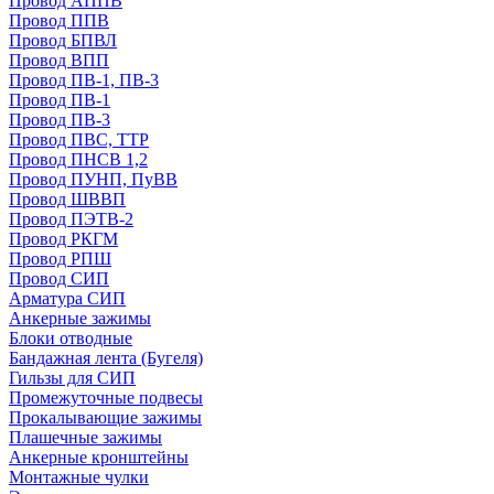
Провод АППВ
Провод ППВ
Провод БПВЛ
Провод ВПП
Провод ПВ-1, ПВ-3
Провод ПВ-1
Провод ПВ-3
Провод ПВС, ТТР
Провод ПНСВ 1,2
Провод ПУНП, ПуВВ
Провод ШВВП
Провод ПЭТВ-2
Провод РКГМ
Провод РПШ
Провод СИП
Арматура СИП
Анкерные зажимы
Блоки отводные
Бандажная лента (Бугеля)
Гильзы для СИП
Промежуточные подвесы
Прокалывающие зажимы
Плашечные зажимы
Анкерные кронштейны
Монтажные чулки