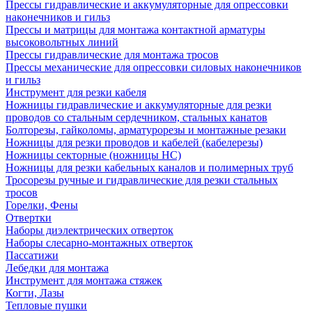
Прессы гидравлические и аккумуляторные для опрессовки
наконечников и гильз
Прессы и матрицы для монтажа контактной арматуры
высоковольтных линий
Прессы гидравлические для монтажа тросов
Прессы механические для опрессовки силовых наконечников
и гильз
Инструмент для резки кабеля
Ножницы гидравлические и аккумуляторные для резки
проводов со стальным сердечником, стальных канатов
Болторезы, гайколомы, арматурорезы и монтажные резаки
Ножницы для резки проводов и кабелей (кабелерезы)
Ножницы секторные (ножницы НС)
Ножницы для резки кабельных каналов и полимерных труб
Тросорезы ручные и гидравлические для резки стальных
тросов
Горелки, Фены
Отвертки
Наборы диэлектрических отверток
Наборы слесарно-монтажных отверток
Пассатижи
Лебедки для монтажа
Инструмент для монтажа стяжек
Когти, Лазы
Тепловые пушки