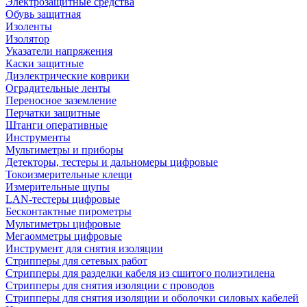
Электрозащитные средства
Обувь защитная
Изоленты
Изолятор
Указатели напряжения
Каски защитные
Диэлектрические коврики
Оградительные ленты
Переносное заземление
Перчатки защитные
Штанги оперативные
Инструменты
Мультиметры и приборы
Детекторы, тестеры и дальномеры цифровые
Токоизмерительные клещи
Измерительные щупы
LAN-тестеры цифровые
Бесконтактные пирометры
Мультиметры цифровые
Мегаомметры цифровые
Инструмент для снятия изоляции
Стрипперы для сетевых работ
Стрипперы для разделки кабеля из сшитого полиэтилена
Cтрипперы для снятия изоляции с проводов
Стрипперы для снятия изоляции и оболочки силовых кабелей