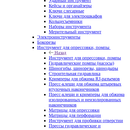
Ударный инструмент
Кейсы и органайзеры
Ключи слесарные
Ключи для электрошкафов
Кольцесъемники
Наборы инструмента
Мерительный инструмент
Электроинструменты
Бокорезы
Инструмент для опрессовки, помпы
Назад
Инструмент для опрессовки, помпы
Гидравлические помпы (насосы)
Шиногибы, шинорезы, шинодыры
Строительная гидравлика
Кримперы для обжима RJ-разъемов
Пресс-клещи для обжима штыревых
втулочных наконечников
Пресс-клещи и кримперы для обжима
изолированных и неизолированных
наконечников
Матрицы для опрессовки
Матрицы для перфорации
Инструмент для пробивки отверстии
Прессы гидравлические и