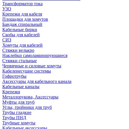
Трансформатор тока
УЗО
Крепежи для кабеля
Площадки для хомутов
Бандаж спиральный
Кабельные бирки
Cкобы для кабелей
СИЗ
Хомуты для кабелей
Стяжки велькро
Наклейки самоламинирующиеся
Стяжки стальные
Червячные и силовые хомуты
Кабеленесущие системы
Гофротрубы
Аксессуары для кабельного канала
Кабельные каналы
Крепежи
Металлорукова, Аксессуары
Муфты для труб
Углы, тройники для труб
Трубы гладкие
Трубы ПНД
Трубные хомуты
Кабельные аксессуары