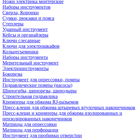
Ножи электрика монтерские
Наборы инструментов
Сверла, Коронки
Сумки, рюкзаки и пояса
Степлеры
Ударный инструмент
Кейсы и органайзеры
Ключи слесарные
Ключи для электрошкафов
Кольцесъемники
Наборы инструмента
Мерительный инструмент
Электроинструменты
Бокорезы
Инструмент для опрессовки, помпы
Гидравлические помпы (насосы)
Шиногибы, шинорезы, шинодыры
Строительная гидравлика
Кримперы для обжима RJ-разъемов
Пресс-клещи для обжима штыревых втулочных наконечников
Пресс-клещи и кримперы для обжима изолированных и
неизолированных наконечников
Матрицы для опрессовки
Матрицы для перфорации
Инструмент для пробивки отверстии