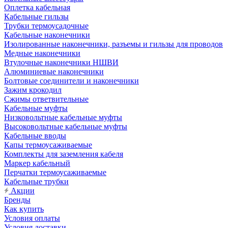
Оплетка кабельная
Кабельные гильзы
Трубки термоусадочные
Кабельные наконечники
Изолированные наконечники, разъемы и гильзы для проводов
Медные наконечники
Втулочные наконечники НШВИ
Алюминиевые наконечники
Болтовые соединители и наконечники
Зажим крокодил
Сжимы ответвительные
Кабельные муфты
Низковольтные кабельные муфты
Высоковольтные кабельные муфты
Кабельные вводы
Капы термоусаживаемые
Комплекты для заземления кабеля
Маркер кабельный
Перчатки термоусаживаемые
Кабельные трубки
Акции
Бренды
Как купить
Условия оплаты
Условия доставки