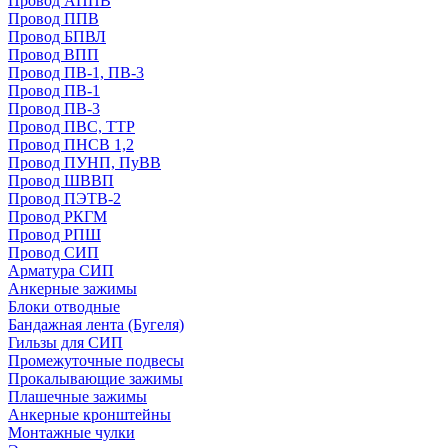
Провод АППВ
Провод ППВ
Провод БПВЛ
Провод ВПП
Провод ПВ-1, ПВ-3
Провод ПВ-1
Провод ПВ-3
Провод ПВС, ТТР
Провод ПНСВ 1,2
Провод ПУНП, ПуВВ
Провод ШВВП
Провод ПЭТВ-2
Провод РКГМ
Провод РПШ
Провод СИП
Арматура СИП
Анкерные зажимы
Блоки отводные
Бандажная лента (Бугеля)
Гильзы для СИП
Промежуточные подвесы
Прокалывающие зажимы
Плашечные зажимы
Анкерные кронштейны
Монтажные чулки