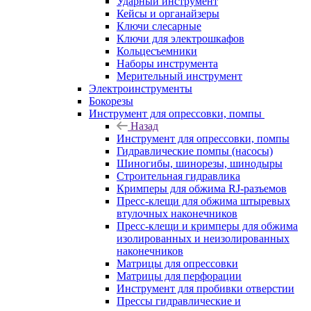
Ударный инструмент
Кейсы и органайзеры
Ключи слесарные
Ключи для электрошкафов
Кольцесъемники
Наборы инструмента
Мерительный инструмент
Электроинструменты
Бокорезы
Инструмент для опрессовки, помпы
Назад
Инструмент для опрессовки, помпы
Гидравлические помпы (насосы)
Шиногибы, шинорезы, шинодыры
Строительная гидравлика
Кримперы для обжима RJ-разъемов
Пресс-клещи для обжима штыревых
втулочных наконечников
Пресс-клещи и кримперы для обжима
изолированных и неизолированных
наконечников
Матрицы для опрессовки
Матрицы для перфорации
Инструмент для пробивки отверстии
Прессы гидравлические и