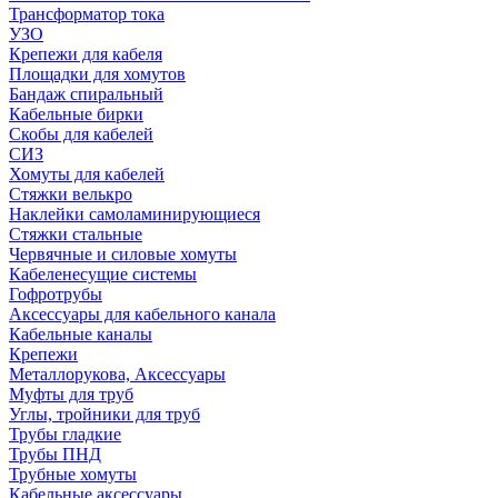
Трансформатор тока
УЗО
Крепежи для кабеля
Площадки для хомутов
Бандаж спиральный
Кабельные бирки
Cкобы для кабелей
СИЗ
Хомуты для кабелей
Стяжки велькро
Наклейки самоламинирующиеся
Стяжки стальные
Червячные и силовые хомуты
Кабеленесущие системы
Гофротрубы
Аксессуары для кабельного канала
Кабельные каналы
Крепежи
Металлорукова, Аксессуары
Муфты для труб
Углы, тройники для труб
Трубы гладкие
Трубы ПНД
Трубные хомуты
Кабельные аксессуары