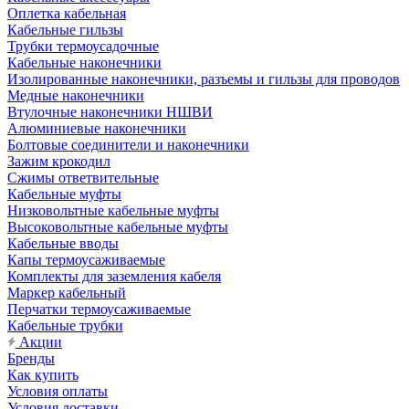
Оплетка кабельная
Кабельные гильзы
Трубки термоусадочные
Кабельные наконечники
Изолированные наконечники, разъемы и гильзы для проводов
Медные наконечники
Втулочные наконечники НШВИ
Алюминиевые наконечники
Болтовые соединители и наконечники
Зажим крокодил
Сжимы ответвительные
Кабельные муфты
Низковольтные кабельные муфты
Высоковольтные кабельные муфты
Кабельные вводы
Капы термоусаживаемые
Комплекты для заземления кабеля
Маркер кабельный
Перчатки термоусаживаемые
Кабельные трубки
Акции
Бренды
Как купить
Условия оплаты
Условия доставки