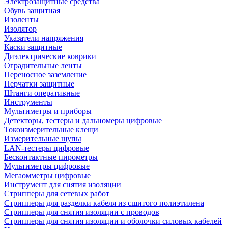
Электрозащитные средства
Обувь защитная
Изоленты
Изолятор
Указатели напряжения
Каски защитные
Диэлектрические коврики
Оградительные ленты
Переносное заземление
Перчатки защитные
Штанги оперативные
Инструменты
Мультиметры и приборы
Детекторы, тестеры и дальномеры цифровые
Токоизмерительные клещи
Измерительные щупы
LAN-тестеры цифровые
Бесконтактные пирометры
Мультиметры цифровые
Мегаомметры цифровые
Инструмент для снятия изоляции
Стрипперы для сетевых работ
Стрипперы для разделки кабеля из сшитого полиэтилена
Cтрипперы для снятия изоляции с проводов
Стрипперы для снятия изоляции и оболочки силовых кабелей