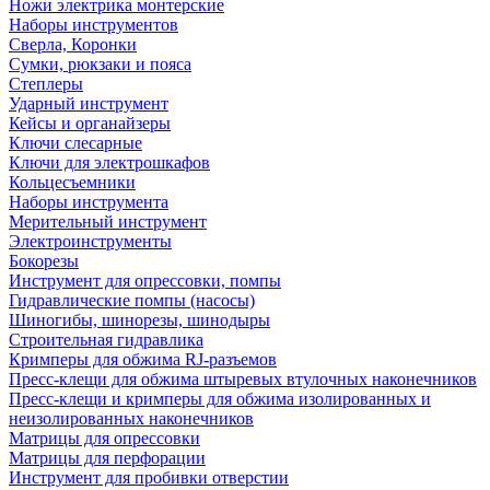
Ножи электрика монтерские
Наборы инструментов
Сверла, Коронки
Сумки, рюкзаки и пояса
Степлеры
Ударный инструмент
Кейсы и органайзеры
Ключи слесарные
Ключи для электрошкафов
Кольцесъемники
Наборы инструмента
Мерительный инструмент
Электроинструменты
Бокорезы
Инструмент для опрессовки, помпы
Гидравлические помпы (насосы)
Шиногибы, шинорезы, шинодыры
Строительная гидравлика
Кримперы для обжима RJ-разъемов
Пресс-клещи для обжима штыревых втулочных наконечников
Пресс-клещи и кримперы для обжима изолированных и
неизолированных наконечников
Матрицы для опрессовки
Матрицы для перфорации
Инструмент для пробивки отверстии