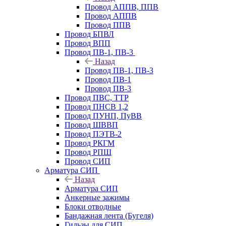
Провод АППВ, ППВ
Провод АППВ
Провод ППВ
Провод БПВЛ
Провод ВПП
Провод ПВ-1, ПВ-3
Назад
Провод ПВ-1, ПВ-3
Провод ПВ-1
Провод ПВ-3
Провод ПВС, ТТР
Провод ПНСВ 1,2
Провод ПУНП, ПуВВ
Провод ШВВП
Провод ПЭТВ-2
Провод РКГМ
Провод РПШ
Провод СИП
Арматура СИП
Назад
Арматура СИП
Анкерные зажимы
Блоки отводные
Бандажная лента (Бугеля)
Гильзы для СИП