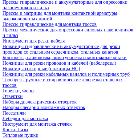
Прессы гидравлические и аккумуляторные для опрессовки
наконечников и гильз
Прессы и матрицы для монтажа контактной арматуры
высоковольтных линий
Прессы гидравлические для монтажа тросов
Прессы механические для опрессовки силовых наконечников
и гильз
Инструмент для резки кабеля
Ножницы гидравлические и аккумуляторные для резки
проводов со стальным сердечником, стальных канатов
Болторезы, гайколомы, арматурорезы и монтажные резаки
Ножницы для резки проводов и кабелей (кабелерезы)
Ножницы секторные (ножницы НС)
Ножницы для резки кабельных каналов и полимерных труб
Тросорезы ручные и гидравлические для резки стальных
тросов
Горелки, Фены
Отвертки
Наборы диэлектрических отверток
Наборы слесарно-монтажных отверток
Пассатижи
Лебедки для монтажа
Инструмент для монтажа стяжек
Когти, Лазы
Тепловые пушки