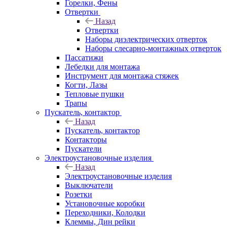
Горелки, Фены
Отвертки
Назад
Отвертки
Наборы диэлектрических отверток
Наборы слесарно-монтажных отверток
Пассатижи
Лебедки для монтажа
Инструмент для монтажа стяжек
Когти, Лазы
Тепловые пушки
Трапы
Пускатель, контактор
Назад
Пускатель, контактор
Контакторы
Пускатели
Электроустановочные изделия
Назад
Электроустановочные изделия
Выключатели
Розетки
Установочные коробки
Переходники, Колодки
Клеммы, Дин рейки