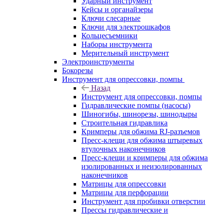
Ударный инструмент
Кейсы и органайзеры
Ключи слесарные
Ключи для электрошкафов
Кольцесъемники
Наборы инструмента
Мерительный инструмент
Электроинструменты
Бокорезы
Инструмент для опрессовки, помпы
Назад
Инструмент для опрессовки, помпы
Гидравлические помпы (насосы)
Шиногибы, шинорезы, шинодыры
Строительная гидравлика
Кримперы для обжима RJ-разъемов
Пресс-клещи для обжима штыревых
втулочных наконечников
Пресс-клещи и кримперы для обжима
изолированных и неизолированных
наконечников
Матрицы для опрессовки
Матрицы для перфорации
Инструмент для пробивки отверстии
Прессы гидравлические и