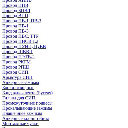
Провод АППВ
Провод ППВ
Провод БПВЛ
Провод ВПП
Провод ПВ-1, ПВ-3
Провод ПВ-1
Провод ПВ-3
Провод ПВС, ТТР
Провод ПНСВ 1,2
Провод ПУНП, ПуВВ
Провод ШВВП
Провод ПЭТВ-2
Провод РКГМ
Провод РПШ
Провод СИП
Арматура СИП
Анкерные зажимы
Блоки отводные
Бандажная лента (Бугеля)
Гильзы для СИП
Промежуточные подвесы
Прокалывающие зажимы
Плашечные зажимы
Анкерные кронштейны
Монтажные чулки