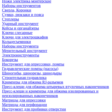
Ножи электрика монтерские
Наборы инструментов
Сверла, Коронки
Сумки, рюкзаки и пояса
Степлеры
Ударный инструмент
Кейсы и органайзеры
Ключи слесарные
Ключи для электрошкафов
Кольцесъемники
Наборы инструмента
Мерительный инструмент
Электроинструменты
Бокорезы
Инструмент для опрессовки, помпы
Гидравлические помпы (насосы)
Шиногибы, шинорезы, шинодыры
Строительная гидравлика
Кримперы для обжима RJ-разъемов
Пресс-клещи для обжима штыревых втулочных наконечников
Пресс-клещи и кримперы для обжима изолированных и
неизолированных наконечников
Матрицы для опрессовки
Матрицы для перфорации
Инструмент для пробивки отверстии