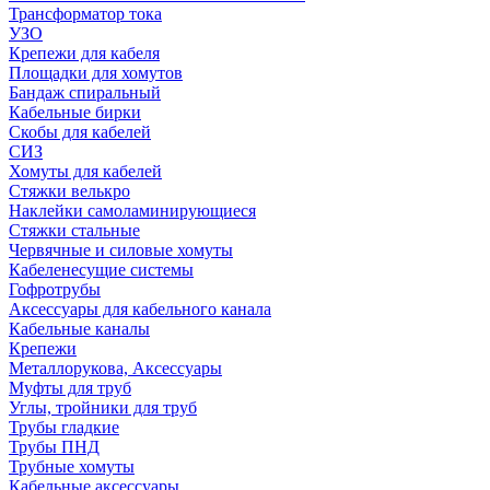
Трансформатор тока
УЗО
Крепежи для кабеля
Площадки для хомутов
Бандаж спиральный
Кабельные бирки
Cкобы для кабелей
СИЗ
Хомуты для кабелей
Стяжки велькро
Наклейки самоламинирующиеся
Стяжки стальные
Червячные и силовые хомуты
Кабеленесущие системы
Гофротрубы
Аксессуары для кабельного канала
Кабельные каналы
Крепежи
Металлорукова, Аксессуары
Муфты для труб
Углы, тройники для труб
Трубы гладкие
Трубы ПНД
Трубные хомуты
Кабельные аксессуары