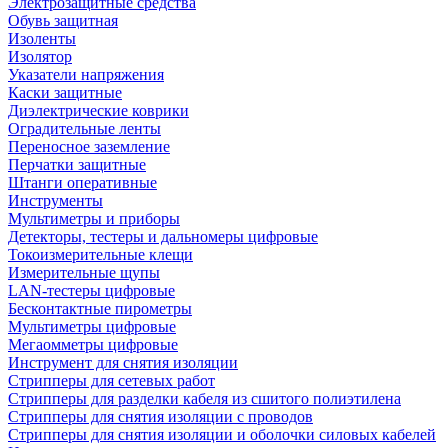
Электрозащитные средства
Обувь защитная
Изоленты
Изолятор
Указатели напряжения
Каски защитные
Диэлектрические коврики
Оградительные ленты
Переносное заземление
Перчатки защитные
Штанги оперативные
Инструменты
Мультиметры и приборы
Детекторы, тестеры и дальномеры цифровые
Токоизмерительные клещи
Измерительные щупы
LAN-тестеры цифровые
Бесконтактные пирометры
Мультиметры цифровые
Мегаомметры цифровые
Инструмент для снятия изоляции
Стрипперы для сетевых работ
Стрипперы для разделки кабеля из сшитого полиэтилена
Cтрипперы для снятия изоляции с проводов
Стрипперы для снятия изоляции и оболочки силовых кабелей