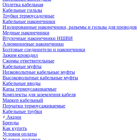
Оплетка кабельная
Кабельные гильзы
Трубки термоусадочные
Кабельные наконечники
Изолированные наконечники, разъемы и гильзы для проводов
Медные наконечники
Втулочные наконечники НШВИ
Алюминиевые наконечники
Болтовые соединители и наконечники
Зажим крокодил
Сжимы ответвительные
Кабельные муфты
Низковольтные кабельные муфты
Высоковольтные кабельные муфты
Кабельные вводы
Капы термоусаживаемые
Комплекты для заземления кабеля
Маркер кабельный
Перчатки термоусаживаемые
Кабельные трубки
Акции
Бренды
Как купить
Условия оплаты
Условия доставки