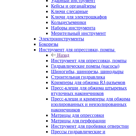
Ударный инструмент
Кейсы и органайзеры
Ключи слесарные
Ключи для электрошкафов
Кольцесъемники
Наборы инструмента
Мерительный инструмент
Электроинструменты
Бокорезы
Инструмент для опрессовки, помпы
Назад
Инструмент для опрессовки, помпы
Гидравлические помпы (насосы)
Шиногибы, шинорезы, шинодыры
Строительная гидравлика
Кримперы для обжима RJ-разъемов
Пресс-клещи для обжима штыревых
втулочных наконечников
Пресс-клещи и кримперы для обжима
изолированных и неизолированных
наконечников
Матрицы для опрессовки
Матрицы для перфорации
Инструмент для пробивки отверстии
Прессы гидравлические и