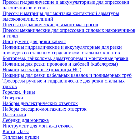
Прессы гидравлические и аккумуляторные для опрессовки
наконечников и гильз
Прессы и матрицы для монтажа контактной арматуры
высоковольтных линий
Прессы гидравлические для монтажа тросов
Прессы механические для опрессовки силовых наконечников
и гильз
Инструмент для резки кабеля
Ножницы гидравлические и аккумуляторные для резки
проводов со стальным сердечником, стальных канатов
Болторезы, гайколомы, арматурорезы и монтажные резаки
Ножницы для резки проводов и кабелей (кабелерезы)
Ножницы секторные (ножницы НС)
Ножницы для резки кабельных каналов и полимерных труб
Тросорезы ручные и гидравлические для резки стальных
тросов
Горелки, Фены
Отвертки
Наборы диэлектрических отверток
Наборы слесарно-монтажных отверток
Пассатижи
Лебедки для монтажа
Инструмент для монтажа стяжек
Когти, Лазы
Тепловые пушки