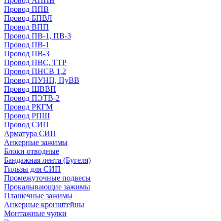
Провод АППВ
Провод ППВ
Провод БПВЛ
Провод ВПП
Провод ПВ-1, ПВ-3
Провод ПВ-1
Провод ПВ-3
Провод ПВС, ТТР
Провод ПНСВ 1,2
Провод ПУНП, ПуВВ
Провод ШВВП
Провод ПЭТВ-2
Провод РКГМ
Провод РПШ
Провод СИП
Арматура СИП
Анкерные зажимы
Блоки отводные
Бандажная лента (Бугеля)
Гильзы для СИП
Промежуточные подвесы
Прокалывающие зажимы
Плашечные зажимы
Анкерные кронштейны
Монтажные чулки