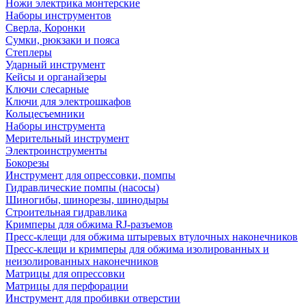
Ножи электрика монтерские
Наборы инструментов
Сверла, Коронки
Сумки, рюкзаки и пояса
Степлеры
Ударный инструмент
Кейсы и органайзеры
Ключи слесарные
Ключи для электрошкафов
Кольцесъемники
Наборы инструмента
Мерительный инструмент
Электроинструменты
Бокорезы
Инструмент для опрессовки, помпы
Гидравлические помпы (насосы)
Шиногибы, шинорезы, шинодыры
Строительная гидравлика
Кримперы для обжима RJ-разъемов
Пресс-клещи для обжима штыревых втулочных наконечников
Пресс-клещи и кримперы для обжима изолированных и
неизолированных наконечников
Матрицы для опрессовки
Матрицы для перфорации
Инструмент для пробивки отверстии