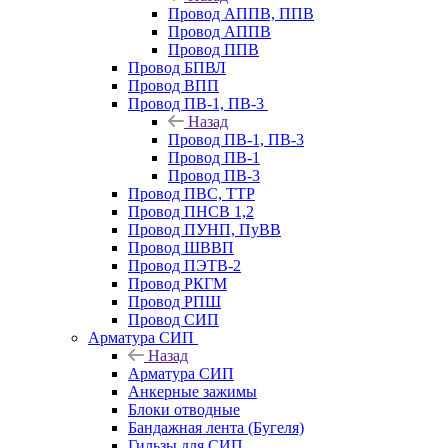
Провод АППВ, ППВ
Провод АППВ
Провод ППВ
Провод БПВЛ
Провод ВПП
Провод ПВ-1, ПВ-3
Назад
Провод ПВ-1, ПВ-3
Провод ПВ-1
Провод ПВ-3
Провод ПВС, ТТР
Провод ПНСВ 1,2
Провод ПУНП, ПуВВ
Провод ШВВП
Провод ПЭТВ-2
Провод РКГМ
Провод РПШ
Провод СИП
Арматура СИП
Назад
Арматура СИП
Анкерные зажимы
Блоки отводные
Бандажная лента (Бугеля)
Гильзы для СИП