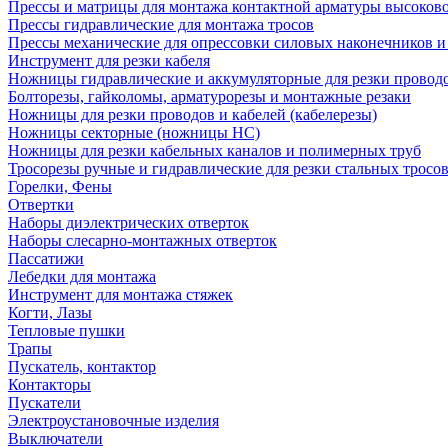
Прессы и матрицы для монтажа контактной арматуры высоков
Прессы гидравлические для монтажа тросов
Прессы механические для опрессовки силовых наконечников и
Инструмент для резки кабеля
Ножницы гидравлические и аккумуляторные для резки проводо
Болторезы, гайколомы, арматурорезы и монтажные резаки
Ножницы для резки проводов и кабелей (кабелерезы)
Ножницы секторные (ножницы НС)
Ножницы для резки кабельных каналов и полимерных труб
Тросорезы ручные и гидравлические для резки стальных тросо
Горелки, Фены
Отвертки
Наборы диэлектрических отверток
Наборы слесарно-монтажных отверток
Пассатижи
Лебедки для монтажа
Инструмент для монтажа стяжек
Когти, Лазы
Тепловые пушки
Трапы
Пускатель, контактор
Контакторы
Пускатели
Электроустановочные изделия
Выключатели