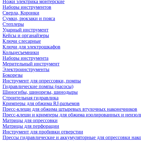
Ножи электрика монтерские
Наборы инструментов
Сверла, Коронки
Сумки, рюкзаки и пояса
Степлеры
Ударный инструмент
Кейсы и органайзеры
Ключи слесарные
Ключи для электрошкафов
Кольцесъемники
Наборы инструмента
Мерительный инструмент
Электроинструменты
Бокорезы
Инструмент для опрессовки, помпы
Гидравлические помпы (насосы)
Шиногибы, шинорезы, шинодыры
Строительная гидравлика
Кримперы для обжима RJ-разъемов
Пресс-клещи для обжима штыревых втулочных наконечников
Пресс-клещи и кримперы для обжима изолированных и неизо
Матрицы для опрессовки
Матрицы для перфорации
Инструмент для пробивки отверстии
Прессы гидравлические и аккумуляторные для опрессовки нако