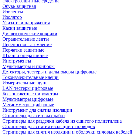
Электрозащитные средства
Обувь защитная
Изоленты
Изолятор
Указатели напряжения
Каски защитные
Диэлектрические коврики
Оградительные ленты
Переносное заземление
Перчатки защитные
Штанги оперативные
Инструменты
Мультиметры и приборы
Детекторы, тестеры и дальномеры цифровые
Токоизмерительные клещи
Измерительные щупы
LAN-тестеры цифровые
Бесконтактные пирометры
Мультиметры цифровые
Мегаомметры цифровые
Инструмент для снятия изоляции
Стрипперы для сетевых работ
Стрипперы для разделки кабеля из сшитого полиэтилена
Cтрипперы для снятия изоляции с проводов
Стрипперы для снятия изоляции и оболочки силовых кабелей