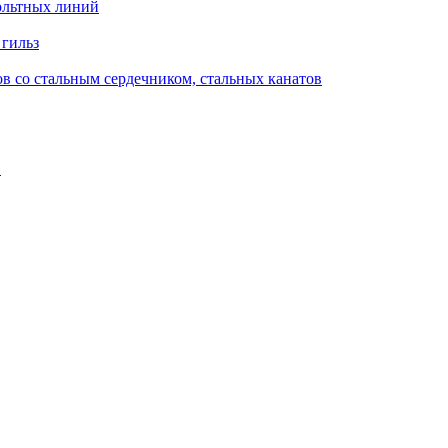
ольтных линий
 гильз
в со стальным сердечником, стальных канатов
в