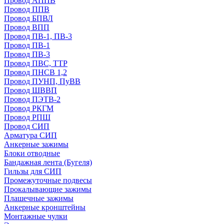
Провод АППВ
Провод ППВ
Провод БПВЛ
Провод ВПП
Провод ПВ-1, ПВ-3
Провод ПВ-1
Провод ПВ-3
Провод ПВС, ТТР
Провод ПНСВ 1,2
Провод ПУНП, ПуВВ
Провод ШВВП
Провод ПЭТВ-2
Провод РКГМ
Провод РПШ
Провод СИП
Арматура СИП
Анкерные зажимы
Блоки отводные
Бандажная лента (Бугеля)
Гильзы для СИП
Промежуточные подвесы
Прокалывающие зажимы
Плашечные зажимы
Анкерные кронштейны
Монтажные чулки