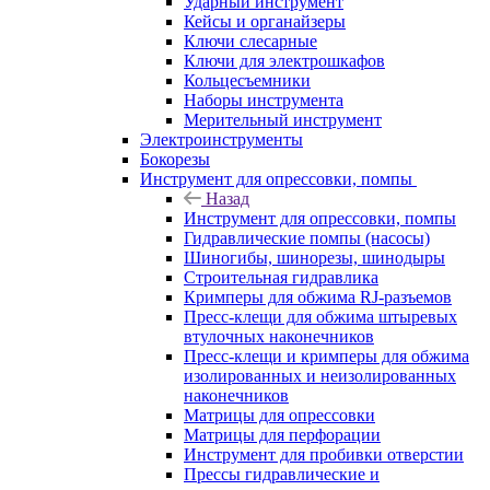
Ударный инструмент
Кейсы и органайзеры
Ключи слесарные
Ключи для электрошкафов
Кольцесъемники
Наборы инструмента
Мерительный инструмент
Электроинструменты
Бокорезы
Инструмент для опрессовки, помпы
Назад
Инструмент для опрессовки, помпы
Гидравлические помпы (насосы)
Шиногибы, шинорезы, шинодыры
Строительная гидравлика
Кримперы для обжима RJ-разъемов
Пресс-клещи для обжима штыревых
втулочных наконечников
Пресс-клещи и кримперы для обжима
изолированных и неизолированных
наконечников
Матрицы для опрессовки
Матрицы для перфорации
Инструмент для пробивки отверстии
Прессы гидравлические и