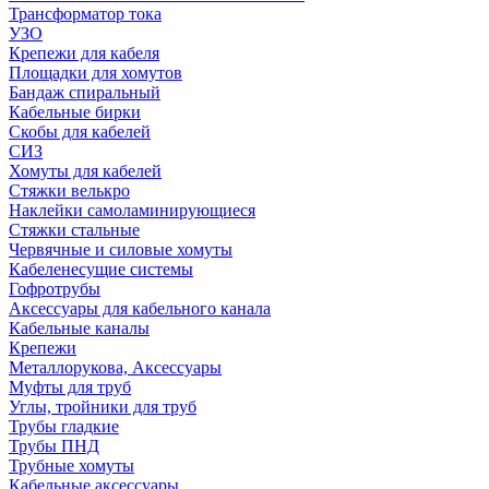
Трансформатор тока
УЗО
Крепежи для кабеля
Площадки для хомутов
Бандаж спиральный
Кабельные бирки
Cкобы для кабелей
СИЗ
Хомуты для кабелей
Стяжки велькро
Наклейки самоламинирующиеся
Стяжки стальные
Червячные и силовые хомуты
Кабеленесущие системы
Гофротрубы
Аксессуары для кабельного канала
Кабельные каналы
Крепежи
Металлорукова, Аксессуары
Муфты для труб
Углы, тройники для труб
Трубы гладкие
Трубы ПНД
Трубные хомуты
Кабельные аксессуары