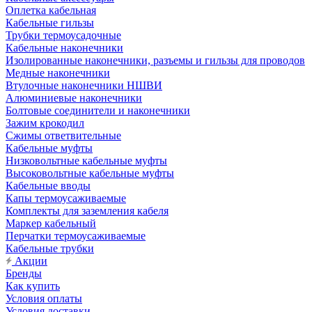
Оплетка кабельная
Кабельные гильзы
Трубки термоусадочные
Кабельные наконечники
Изолированные наконечники, разъемы и гильзы для проводов
Медные наконечники
Втулочные наконечники НШВИ
Алюминиевые наконечники
Болтовые соединители и наконечники
Зажим крокодил
Сжимы ответвительные
Кабельные муфты
Низковольтные кабельные муфты
Высоковольтные кабельные муфты
Кабельные вводы
Капы термоусаживаемые
Комплекты для заземления кабеля
Маркер кабельный
Перчатки термоусаживаемые
Кабельные трубки
Акции
Бренды
Как купить
Условия оплаты
Условия доставки