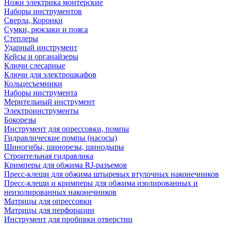
Ножи электрика монтерские
Наборы инструментов
Сверла, Коронки
Сумки, рюкзаки и пояса
Степлеры
Ударный инструмент
Кейсы и органайзеры
Ключи слесарные
Ключи для электрошкафов
Кольцесъемники
Наборы инструмента
Мерительный инструмент
Электроинструменты
Бокорезы
Инструмент для опрессовки, помпы
Гидравлические помпы (насосы)
Шиногибы, шинорезы, шинодыры
Строительная гидравлика
Кримперы для обжима RJ-разъемов
Пресс-клещи для обжима штыревых втулочных наконечников
Пресс-клещи и кримперы для обжима изолированных и
неизолированных наконечников
Матрицы для опрессовки
Матрицы для перфорации
Инструмент для пробивки отверстии