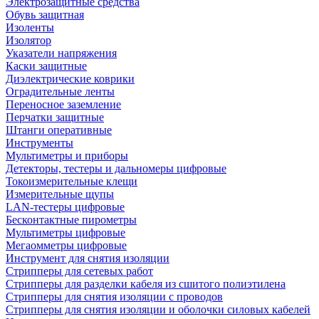
Электрозащитные средства
Обувь защитная
Изоленты
Изолятор
Указатели напряжения
Каски защитные
Диэлектрические коврики
Оградительные ленты
Переносное заземление
Перчатки защитные
Штанги оперативные
Инструменты
Мультиметры и приборы
Детекторы, тестеры и дальномеры цифровые
Токоизмерительные клещи
Измерительные щупы
LAN-тестеры цифровые
Бесконтактные пирометры
Мультиметры цифровые
Мегаомметры цифровые
Инструмент для снятия изоляции
Стрипперы для сетевых работ
Стрипперы для разделки кабеля из сшитого полиэтилена
Cтрипперы для снятия изоляции с проводов
Стрипперы для снятия изоляции и оболочки силовых кабелей