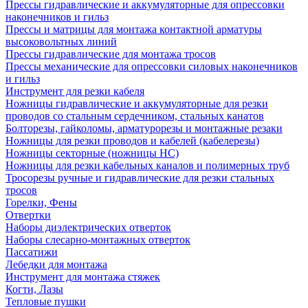
Прессы гидравлические и аккумуляторные для опрессовки
наконечников и гильз
Прессы и матрицы для монтажа контактной арматуры
высоковольтных линий
Прессы гидравлические для монтажа тросов
Прессы механические для опрессовки силовых наконечников
и гильз
Инструмент для резки кабеля
Ножницы гидравлические и аккумуляторные для резки
проводов со стальным сердечником, стальных канатов
Болторезы, гайколомы, арматурорезы и монтажные резаки
Ножницы для резки проводов и кабелей (кабелерезы)
Ножницы секторные (ножницы НС)
Ножницы для резки кабельных каналов и полимерных труб
Тросорезы ручные и гидравлические для резки стальных
тросов
Горелки, Фены
Отвертки
Наборы диэлектрических отверток
Наборы слесарно-монтажных отверток
Пассатижи
Лебедки для монтажа
Инструмент для монтажа стяжек
Когти, Лазы
Тепловые пушки