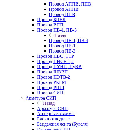
Провод АППВ, ППВ
Провод АППВ
Провод ППВ
Провод БПВЛ
Провод ВПП
Провод ПВ-1, ПВ-3
Назад
Провод ПВ-1, ПВ-3
Провод ПВ-1
Провод ПВ-3
Провод ПВС, ТТР
Провод ПНСВ 1,2
Провод ПУНП, ПуВВ
Провод ШВВП
Провод ПЭТВ-2
Провод РКГМ
Провод РПШ
Провод СИП
Арматура СИП
Назад
Арматура СИП
Анкерные зажимы
Блоки отводные
Бандажная лента (Бугеля)
Гильзы для СИП