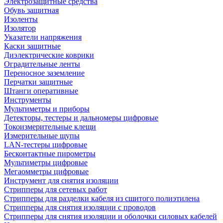
Электрозащитные средства
Обувь защитная
Изоленты
Изолятор
Указатели напряжения
Каски защитные
Диэлектрические коврики
Оградительные ленты
Переносное заземление
Перчатки защитные
Штанги оперативные
Инструменты
Мультиметры и приборы
Детекторы, тестеры и дальномеры цифровые
Токоизмерительные клещи
Измерительные щупы
LAN-тестеры цифровые
Бесконтактные пирометры
Мультиметры цифровые
Мегаомметры цифровые
Инструмент для снятия изоляции
Стрипперы для сетевых работ
Стрипперы для разделки кабеля из сшитого полиэтилена
Cтрипперы для снятия изоляции с проводов
Стрипперы для снятия изоляции и оболочки силовых кабелей