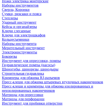
Ножи электрика монтерские
Наборы инструментов
Сверла, Коронки
Сумки, рюкзаки и пояса
Степлеры
Ударный инструмент
Кейсы и органайзеры
Ключи слесарные
Ключи для электрошкафов
Кольцесъемники
Наборы инструмента
Мерительный инструмент
Электроинструменты
Бокорезы
Инструмент для опрессовки, помпы
Гидравлические помпы (насосы)
Шиногибы, шинорезы, шинодыры
Строительная гидравлика
Кримперы для обжима RJ-разъемов
Пресс-клещи для обжима штыревых втулочных наконечников
Пресс-клещи и кримперы для обжима изолированных и
неизолированных наконечников
Матрицы для опрессовки
Матрицы для перфорации
Инструмент для пробивки отверстии