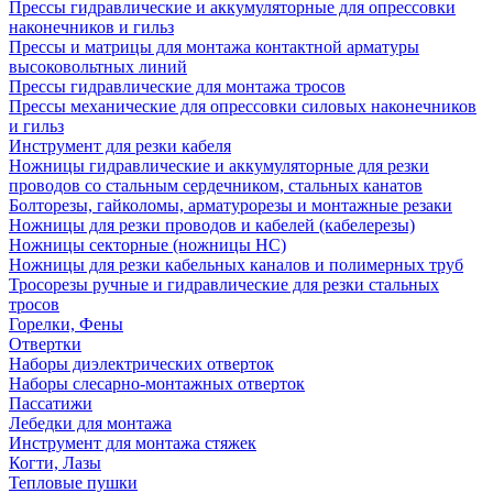
Прессы гидравлические и аккумуляторные для опрессовки
наконечников и гильз
Прессы и матрицы для монтажа контактной арматуры
высоковольтных линий
Прессы гидравлические для монтажа тросов
Прессы механические для опрессовки силовых наконечников
и гильз
Инструмент для резки кабеля
Ножницы гидравлические и аккумуляторные для резки
проводов со стальным сердечником, стальных канатов
Болторезы, гайколомы, арматурорезы и монтажные резаки
Ножницы для резки проводов и кабелей (кабелерезы)
Ножницы секторные (ножницы НС)
Ножницы для резки кабельных каналов и полимерных труб
Тросорезы ручные и гидравлические для резки стальных
тросов
Горелки, Фены
Отвертки
Наборы диэлектрических отверток
Наборы слесарно-монтажных отверток
Пассатижи
Лебедки для монтажа
Инструмент для монтажа стяжек
Когти, Лазы
Тепловые пушки