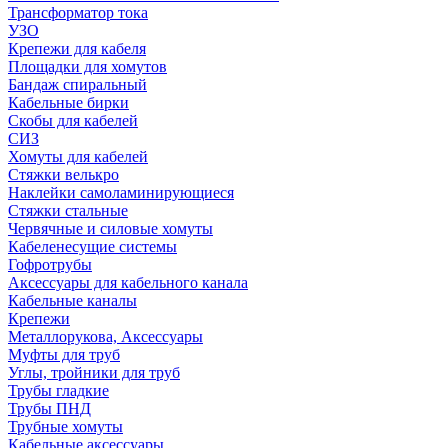
Трансформатор тока
УЗО
Крепежи для кабеля
Площадки для хомутов
Бандаж спиральный
Кабельные бирки
Cкобы для кабелей
СИЗ
Хомуты для кабелей
Стяжки велькро
Наклейки самоламинирующиеся
Стяжки стальные
Червячные и силовые хомуты
Кабеленесущие системы
Гофротрубы
Аксессуары для кабельного канала
Кабельные каналы
Крепежи
Металлорукова, Аксессуары
Муфты для труб
Углы, тройники для труб
Трубы гладкие
Трубы ПНД
Трубные хомуты
Кабельные аксессуары