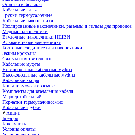
Оплетка кабельная
Кабельные гильзы
Трубки термоусадочные
Кабельные наконечники
Изолированные наконечники, разъемы и гильзы для проводов
Медные наконечники
Втулочные наконечники НШВИ
Алюминиевые наконечники
Болтовые соединители и наконечники
Зажим крокодил
Сжимы ответвительные
Кабельные муфты
Низковольтные кабельные муфты
Высоковольтные кабельные муфты
Кабельные вводы
Капы термоусаживаемые
Комплекты для заземления кабеля
Маркер кабельный
Перчатки термоусаживаемые
Кабельные трубки
Акции
Бренды
Как купить
Условия оплаты
Условия доставки