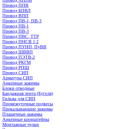
Провод АППВ
Провод ППВ
Провод БПВЛ
Провод ВПП
Провод ПВ-1, ПВ-3
Провод ПВ-1
Провод ПВ-3
Провод ПВС, ТТР
Провод ПНСВ 1,2
Провод ПУНП, ПуВВ
Провод ШВВП
Провод ПЭТВ-2
Провод РКГМ
Провод РПШ
Провод СИП
Арматура СИП
Анкерные зажимы
Блоки отводные
Бандажная лента (Бугеля)
Гильзы для СИП
Промежуточные подвесы
Прокалывающие зажимы
Плашечные зажимы
Анкерные кронштейны
Монтажные чулки