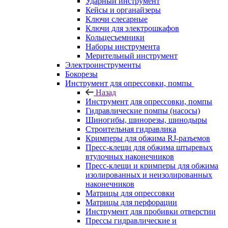
Ударный инструмент
Кейсы и органайзеры
Ключи слесарные
Ключи для электрошкафов
Кольцесъемники
Наборы инструмента
Мерительный инструмент
Электроинструменты
Бокорезы
Инструмент для опрессовки, помпы
Назад
Инструмент для опрессовки, помпы
Гидравлические помпы (насосы)
Шиногибы, шинорезы, шинодыры
Строительная гидравлика
Кримперы для обжима RJ-разъемов
Пресс-клещи для обжима штыревых
втулочных наконечников
Пресс-клещи и кримперы для обжима
изолированных и неизолированных
наконечников
Матрицы для опрессовки
Матрицы для перфорации
Инструмент для пробивки отверстии
Прессы гидравлические и