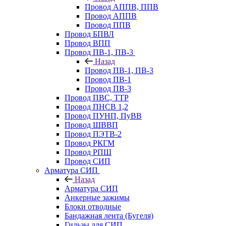
Провод АППВ, ППВ
Провод АППВ
Провод ППВ
Провод БПВЛ
Провод ВПП
Провод ПВ-1, ПВ-3
Назад
Провод ПВ-1, ПВ-3
Провод ПВ-1
Провод ПВ-3
Провод ПВС, ТТР
Провод ПНСВ 1,2
Провод ПУНП, ПуВВ
Провод ШВВП
Провод ПЭТВ-2
Провод РКГМ
Провод РПШ
Провод СИП
Арматура СИП
Назад
Арматура СИП
Анкерные зажимы
Блоки отводные
Бандажная лента (Бугеля)
Гильзы для СИП