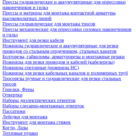
Прессы гидравлические и аккумуляторные для опрессовки
наконечников и гильз
Прессы и матрицы для монтажа контактной арматуры
высоковольтных линий
Прессы гидравлические для монтажа тросов
Прессы механические для опрессовки силовых наконечников
и гильз
Инструмент для резки кабеля
Ножницы гидравлические и аккумуляторные для резки
проводов со стальным сердечником, стальных канатов
Болторезы, гайколомы, арматурорезы и монтажные резаки
Ножницы для резки проводов и кабелей (кабелерезы)
Ножницы секторные (ножницы НС)
Ножницы для резки кабельных каналов и полимерных труб
Тросорезы ручные и гидравлические для резки стальных
тросов
Горелки, Фены
Отвертки
Наборы диэлектрических отверток
Наборы слесарно-монтажных отверток
Пассатижи
Лебедки для монтажа
Инструмент для монтажа стяжек
Когти, Лазы
Тепловые пушки