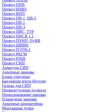
Провод АППВ
Провод ППВ
Провод БПВЛ
Провод ВПП
Провод ПВ-1, ПВ-3
Провод ПВ-1
Провод ПВ-3
Провод ПВС, ТТР
Провод ПНСВ 1,2
Провод ПУНП, ПуВВ
Провод ШВВП
Провод ПЭТВ-2
Провод РКГМ
Провод РПШ
Провод СИП
Арматура СИП
Анкерные зажимы
Блоки отводные
Бандажная лента (Бугеля)
Гильзы для СИП
Промежуточные подвесы
Прокалывающие зажимы
Плашечные зажимы
Анкерные кронштейны
Монтажные чулки