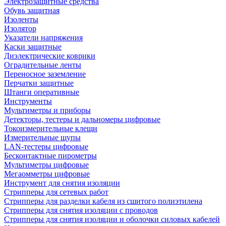
Электрозащитные средства
Обувь защитная
Изоленты
Изолятор
Указатели напряжения
Каски защитные
Диэлектрические коврики
Оградительные ленты
Переносное заземление
Перчатки защитные
Штанги оперативные
Инструменты
Мультиметры и приборы
Детекторы, тестеры и дальномеры цифровые
Токоизмерительные клещи
Измерительные щупы
LAN-тестеры цифровые
Бесконтактные пирометры
Мультиметры цифровые
Мегаомметры цифровые
Инструмент для снятия изоляции
Стрипперы для сетевых работ
Стрипперы для разделки кабеля из сшитого полиэтилена
Cтрипперы для снятия изоляции с проводов
Стрипперы для снятия изоляции и оболочки силовых кабелей