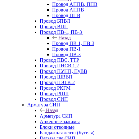
Провод АППВ, ППВ
Провод АППВ
Провод ППВ
Провод БПВЛ
Провод ВПП
Провод ПВ-1, ПВ-3
Назад
Провод ПВ-1, ПВ-3
Провод ПВ-1
Провод ПВ-3
Провод ПВС, ТТР
Провод ПНСВ 1,2
Провод ПУНП, ПуВВ
Провод ШВВП
Провод ПЭТВ-2
Провод РКГМ
Провод РПШ
Провод СИП
Арматура СИП
Назад
Арматура СИП
Анкерные зажимы
Блоки отводные
Бандажная лента (Бугеля)
Гильзы для СИП