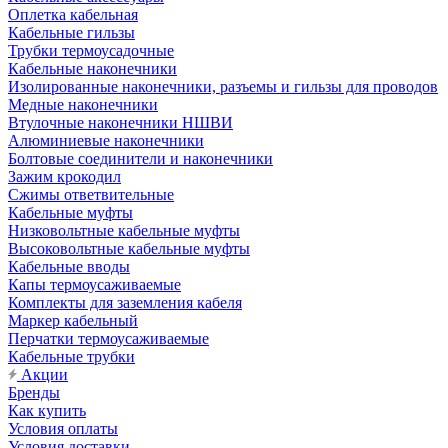
Оплетка кабельная
Кабельные гильзы
Трубки термоусадочные
Кабельные наконечники
Изолированные наконечники, разъемы и гильзы для проводов
Медные наконечники
Втулочные наконечники НШВИ
Алюминиевые наконечники
Болтовые соединители и наконечники
Зажим крокодил
Сжимы ответвительные
Кабельные муфты
Низковольтные кабельные муфты
Высоковольтные кабельные муфты
Кабельные вводы
Капы термоусаживаемые
Комплекты для заземления кабеля
Маркер кабельный
Перчатки термоусаживаемые
Кабельные трубки
Акции
Бренды
Как купить
Условия оплаты
Условия доставки