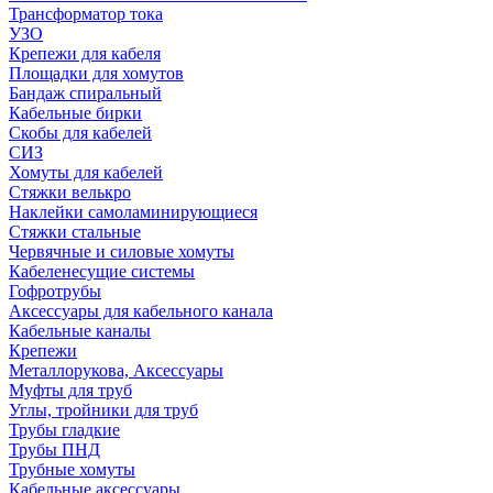
Трансформатор тока
УЗО
Крепежи для кабеля
Площадки для хомутов
Бандаж спиральный
Кабельные бирки
Cкобы для кабелей
СИЗ
Хомуты для кабелей
Стяжки велькро
Наклейки самоламинирующиеся
Стяжки стальные
Червячные и силовые хомуты
Кабеленесущие системы
Гофротрубы
Аксессуары для кабельного канала
Кабельные каналы
Крепежи
Металлорукова, Аксессуары
Муфты для труб
Углы, тройники для труб
Трубы гладкие
Трубы ПНД
Трубные хомуты
Кабельные аксессуары