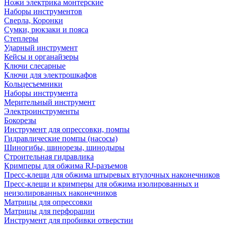
Ножи электрика монтерские
Наборы инструментов
Сверла, Коронки
Сумки, рюкзаки и пояса
Степлеры
Ударный инструмент
Кейсы и органайзеры
Ключи слесарные
Ключи для электрошкафов
Кольцесъемники
Наборы инструмента
Мерительный инструмент
Электроинструменты
Бокорезы
Инструмент для опрессовки, помпы
Гидравлические помпы (насосы)
Шиногибы, шинорезы, шинодыры
Строительная гидравлика
Кримперы для обжима RJ-разъемов
Пресс-клещи для обжима штыревых втулочных наконечников
Пресс-клещи и кримперы для обжима изолированных и
неизолированных наконечников
Матрицы для опрессовки
Матрицы для перфорации
Инструмент для пробивки отверстии