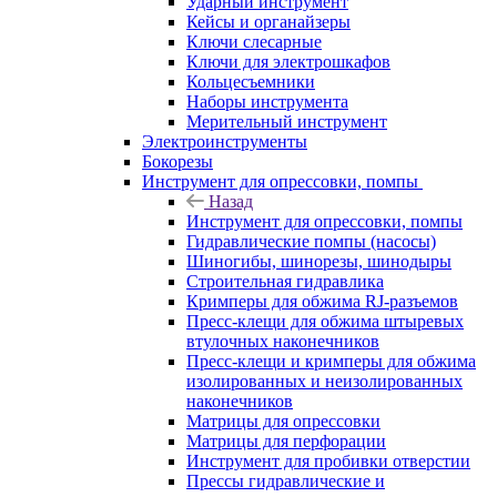
Ударный инструмент
Кейсы и органайзеры
Ключи слесарные
Ключи для электрошкафов
Кольцесъемники
Наборы инструмента
Мерительный инструмент
Электроинструменты
Бокорезы
Инструмент для опрессовки, помпы
Назад
Инструмент для опрессовки, помпы
Гидравлические помпы (насосы)
Шиногибы, шинорезы, шинодыры
Строительная гидравлика
Кримперы для обжима RJ-разъемов
Пресс-клещи для обжима штыревых
втулочных наконечников
Пресс-клещи и кримперы для обжима
изолированных и неизолированных
наконечников
Матрицы для опрессовки
Матрицы для перфорации
Инструмент для пробивки отверстии
Прессы гидравлические и