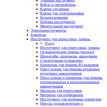
Ударный инструмент
Кейсы и органайзеры
Ключи слесарные
Ключи для электрошкафов
Кольцесъемники
Наборы инструмента
Мерительный инструмент
Электроинструменты
Бокорезы
Инструмент для опрессовки, помпы
Назад
Инструмент для опрессовки, помпы
Гидравлические помпы (насосы)
Шиногибы, шинорезы, шинодыры
Строительная гидравлика
Кримперы для обжима RJ-разъемов
Пресс-клещи для обжима штыревых
втулочных наконечников
Пресс-клещи и кримперы для обжима
изолированных и неизолированных
наконечников
Матрицы для опрессовки
Матрицы для перфорации
Инструмент для пробивки отверстии
Прессы гидравлические и