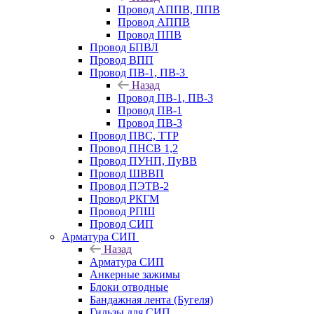
Провод АППВ, ППВ
Провод АППВ
Провод ППВ
Провод БПВЛ
Провод ВПП
Провод ПВ-1, ПВ-3
Назад
Провод ПВ-1, ПВ-3
Провод ПВ-1
Провод ПВ-3
Провод ПВС, ТТР
Провод ПНСВ 1,2
Провод ПУНП, ПуВВ
Провод ШВВП
Провод ПЭТВ-2
Провод РКГМ
Провод РПШ
Провод СИП
Арматура СИП
Назад
Арматура СИП
Анкерные зажимы
Блоки отводные
Бандажная лента (Бугеля)
Гильзы для СИП