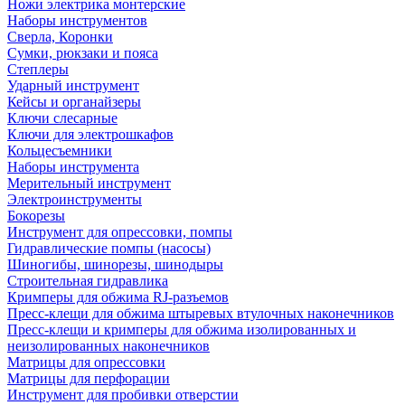
Ножи электрика монтерские
Наборы инструментов
Сверла, Коронки
Сумки, рюкзаки и пояса
Степлеры
Ударный инструмент
Кейсы и органайзеры
Ключи слесарные
Ключи для электрошкафов
Кольцесъемники
Наборы инструмента
Мерительный инструмент
Электроинструменты
Бокорезы
Инструмент для опрессовки, помпы
Гидравлические помпы (насосы)
Шиногибы, шинорезы, шинодыры
Строительная гидравлика
Кримперы для обжима RJ-разъемов
Пресс-клещи для обжима штыревых втулочных наконечников
Пресс-клещи и кримперы для обжима изолированных и
неизолированных наконечников
Матрицы для опрессовки
Матрицы для перфорации
Инструмент для пробивки отверстии