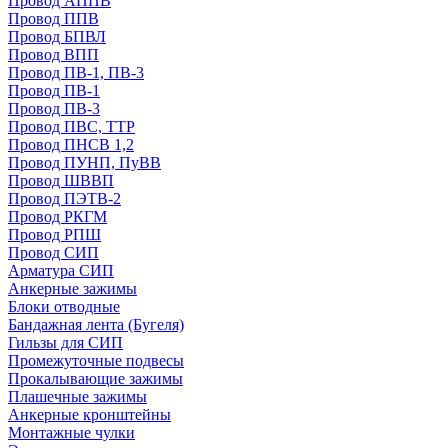
Провод АППВ
Провод ППВ
Провод БПВЛ
Провод ВПП
Провод ПВ-1, ПВ-3
Провод ПВ-1
Провод ПВ-3
Провод ПВС, ТТР
Провод ПНСВ 1,2
Провод ПУНП, ПуВВ
Провод ШВВП
Провод ПЭТВ-2
Провод РКГМ
Провод РПШ
Провод СИП
Арматура СИП
Анкерные зажимы
Блоки отводные
Бандажная лента (Бугеля)
Гильзы для СИП
Промежуточные подвесы
Прокалывающие зажимы
Плашечные зажимы
Анкерные кронштейны
Монтажные чулки