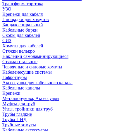
Трансформатор тока
УЗО
Крепежи для кабеля
Площадки для хомутов
Бандаж спиральный
Кабельные бирки
Cкобы для кабелей
СИЗ
Хомуты для кабелей
Стяжки велькро
Наклейки самоламинирующиеся
Стяжки стальные
Червячные и силовые хомуты
Кабеленесущие системы
Гофротрубы
Аксессуары для кабельного канала
Кабельные каналы
Крепежи
Металлорукова, Аксессуары
Муфты для труб
Углы, тройники для труб
Трубы гладкие
Трубы ПНД
Трубные хомуты
Кабельные аксессуары