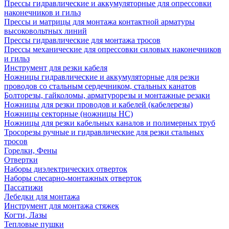
Прессы гидравлические и аккумуляторные для опрессовки
наконечников и гильз
Прессы и матрицы для монтажа контактной арматуры
высоковольтных линий
Прессы гидравлические для монтажа тросов
Прессы механические для опрессовки силовых наконечников
и гильз
Инструмент для резки кабеля
Ножницы гидравлические и аккумуляторные для резки
проводов со стальным сердечником, стальных канатов
Болторезы, гайколомы, арматурорезы и монтажные резаки
Ножницы для резки проводов и кабелей (кабелерезы)
Ножницы секторные (ножницы НС)
Ножницы для резки кабельных каналов и полимерных труб
Тросорезы ручные и гидравлические для резки стальных
тросов
Горелки, Фены
Отвертки
Наборы диэлектрических отверток
Наборы слесарно-монтажных отверток
Пассатижи
Лебедки для монтажа
Инструмент для монтажа стяжек
Когти, Лазы
Тепловые пушки