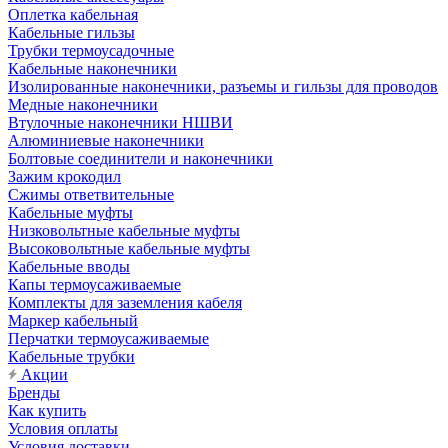
Оплетка кабельная
Кабельные гильзы
Трубки термоусадочные
Кабельные наконечники
Изолированные наконечники, разъемы и гильзы для проводов
Медные наконечники
Втулочные наконечники НШВИ
Алюминиевые наконечники
Болтовые соединители и наконечники
Зажим крокодил
Сжимы ответвительные
Кабельные муфты
Низковольтные кабельные муфты
Высоковольтные кабельные муфты
Кабельные вводы
Капы термоусаживаемые
Комплекты для заземления кабеля
Маркер кабельный
Перчатки термоусаживаемые
Кабельные трубки
Акции
Бренды
Как купить
Условия оплаты
Условия доставки