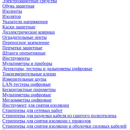
Электрозащитные средства
Обувь защитная
Изоленты
Изолятор
Указатели напряжения
Каски защитные
Диэлектрические коврики
Оградительные ленты
Переносное заземление
Перчатки защитные
Штанги оперативные
Инструменты
Мультиметры и приборы
Детекторы, тестеры и дальномеры цифровые
Токоизмерительные клещи
Измерительные щупы
LAN-тестеры цифровые
Бесконтактные пирометры
Мультиметры цифровые
Мегаомметры цифровые
Инструмент для снятия изоляции
Стрипперы для сетевых работ
Стрипперы для разделки кабеля из сшитого полиэтилена
Cтрипперы для снятия изоляции с проводов
Стрипперы для снятия изоляции и оболочки силовых кабелей