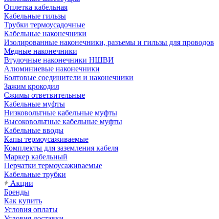
Оплетка кабельная
Кабельные гильзы
Трубки термоусадочные
Кабельные наконечники
Изолированные наконечники, разъемы и гильзы для проводов
Медные наконечники
Втулочные наконечники НШВИ
Алюминиевые наконечники
Болтовые соединители и наконечники
Зажим крокодил
Сжимы ответвительные
Кабельные муфты
Низковольтные кабельные муфты
Высоковольтные кабельные муфты
Кабельные вводы
Капы термоусаживаемые
Комплекты для заземления кабеля
Маркер кабельный
Перчатки термоусаживаемые
Кабельные трубки
Акции
Бренды
Как купить
Условия оплаты
Условия доставки