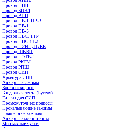
Провод АППВ
Провод ППВ
Провод БПВЛ
Провод ВПП
Провод ПВ-1, ПВ-3
Провод ПВ-1
Провод ПВ-3
Провод ПВС, ТТР
Провод ПНСВ 1,2
Провод ПУНП, ПуВВ
Провод ШВВП
Провод ПЭТВ-2
Провод РКГМ
Провод РПШ
Провод СИП
Арматура СИП
Анкерные зажимы
Блоки отводные
Бандажная лента (Бугеля)
Гильзы для СИП
Промежуточные подвесы
Прокалывающие зажимы
Плашечные зажимы
Анкерные кронштейны
Монтажные чулки