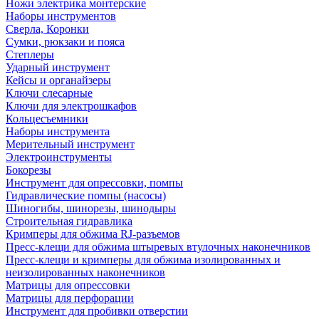
Ножи электрика монтерские
Наборы инструментов
Сверла, Коронки
Сумки, рюкзаки и пояса
Степлеры
Ударный инструмент
Кейсы и органайзеры
Ключи слесарные
Ключи для электрошкафов
Кольцесъемники
Наборы инструмента
Мерительный инструмент
Электроинструменты
Бокорезы
Инструмент для опрессовки, помпы
Гидравлические помпы (насосы)
Шиногибы, шинорезы, шинодыры
Строительная гидравлика
Кримперы для обжима RJ-разъемов
Пресс-клещи для обжима штыревых втулочных наконечников
Пресс-клещи и кримперы для обжима изолированных и
неизолированных наконечников
Матрицы для опрессовки
Матрицы для перфорации
Инструмент для пробивки отверстии