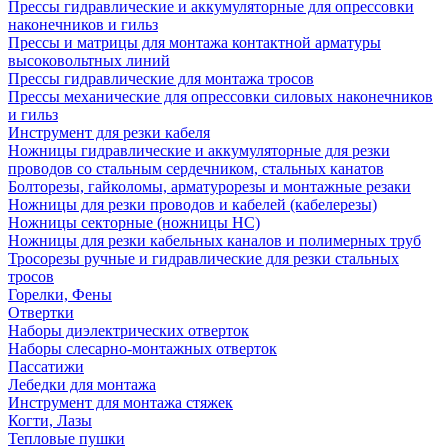
Прессы гидравлические и аккумуляторные для опрессовки
наконечников и гильз
Прессы и матрицы для монтажа контактной арматуры
высоковольтных линий
Прессы гидравлические для монтажа тросов
Прессы механические для опрессовки силовых наконечников
и гильз
Инструмент для резки кабеля
Ножницы гидравлические и аккумуляторные для резки
проводов со стальным сердечником, стальных канатов
Болторезы, гайколомы, арматурорезы и монтажные резаки
Ножницы для резки проводов и кабелей (кабелерезы)
Ножницы секторные (ножницы НС)
Ножницы для резки кабельных каналов и полимерных труб
Тросорезы ручные и гидравлические для резки стальных
тросов
Горелки, Фены
Отвертки
Наборы диэлектрических отверток
Наборы слесарно-монтажных отверток
Пассатижи
Лебедки для монтажа
Инструмент для монтажа стяжек
Когти, Лазы
Тепловые пушки