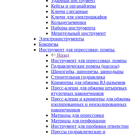
Ударный инструмент
Кейсы и органайзеры
Ключи слесарные
Ключи для электрошкафов
Кольцесъемники
Наборы инструмента
Мерительный инструмент
Электроинструменты
Бокорезы
Инструмент для опрессовки, помпы
Назад
Инструмент для опрессовки, помпы
Гидравлические помпы (насосы)
Шиногибы, шинорезы, шинодыры
Строительная гидравлика
Кримперы для обжима RJ-разъемов
Пресс-клещи для обжима штыревых
втулочных наконечников
Пресс-клещи и кримперы для обжима
изолированных и неизолированных
наконечников
Матрицы для опрессовки
Матрицы для перфорации
Инструмент для пробивки отверстии
Прессы гидравлические и