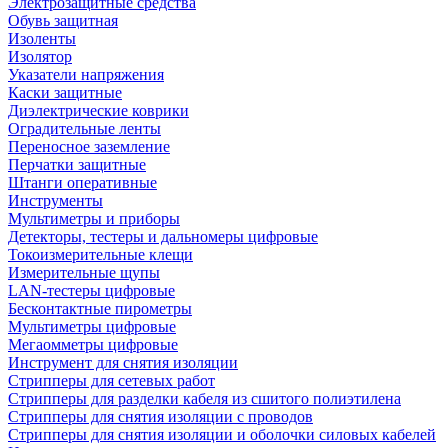
Электрозащитные средства
Обувь защитная
Изоленты
Изолятор
Указатели напряжения
Каски защитные
Диэлектрические коврики
Оградительные ленты
Переносное заземление
Перчатки защитные
Штанги оперативные
Инструменты
Мультиметры и приборы
Детекторы, тестеры и дальномеры цифровые
Токоизмерительные клещи
Измерительные щупы
LAN-тестеры цифровые
Бесконтактные пирометры
Мультиметры цифровые
Мегаомметры цифровые
Инструмент для снятия изоляции
Стрипперы для сетевых работ
Стрипперы для разделки кабеля из сшитого полиэтилена
Cтрипперы для снятия изоляции с проводов
Стрипперы для снятия изоляции и оболочки силовых кабелей