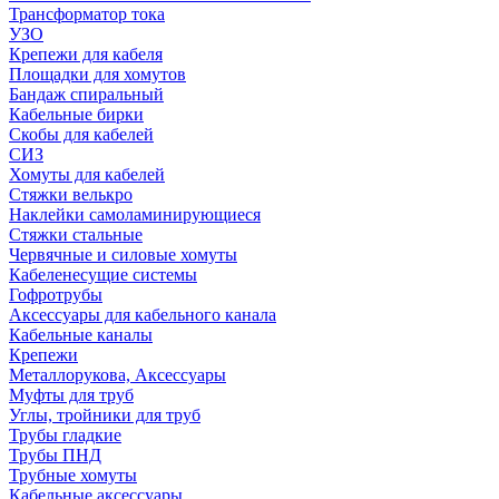
Трансформатор тока
УЗО
Крепежи для кабеля
Площадки для хомутов
Бандаж спиральный
Кабельные бирки
Cкобы для кабелей
СИЗ
Хомуты для кабелей
Стяжки велькро
Наклейки самоламинирующиеся
Стяжки стальные
Червячные и силовые хомуты
Кабеленесущие системы
Гофротрубы
Аксессуары для кабельного канала
Кабельные каналы
Крепежи
Металлорукова, Аксессуары
Муфты для труб
Углы, тройники для труб
Трубы гладкие
Трубы ПНД
Трубные хомуты
Кабельные аксессуары