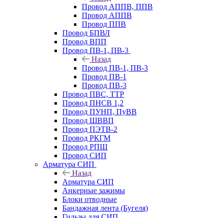
Провод АППВ, ППВ
Провод АППВ
Провод ППВ
Провод БПВЛ
Провод ВПП
Провод ПВ-1, ПВ-3
Назад
Провод ПВ-1, ПВ-3
Провод ПВ-1
Провод ПВ-3
Провод ПВС, ТТР
Провод ПНСВ 1,2
Провод ПУНП, ПуВВ
Провод ШВВП
Провод ПЭТВ-2
Провод РКГМ
Провод РПШ
Провод СИП
Арматура СИП
Назад
Арматура СИП
Анкерные зажимы
Блоки отводные
Бандажная лента (Бугеля)
Гильзы для СИП