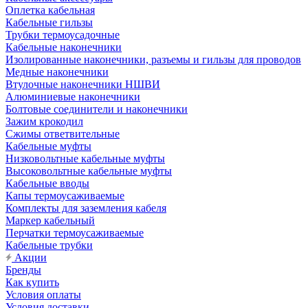
Оплетка кабельная
Кабельные гильзы
Трубки термоусадочные
Кабельные наконечники
Изолированные наконечники, разъемы и гильзы для проводов
Медные наконечники
Втулочные наконечники НШВИ
Алюминиевые наконечники
Болтовые соединители и наконечники
Зажим крокодил
Сжимы ответвительные
Кабельные муфты
Низковольтные кабельные муфты
Высоковольтные кабельные муфты
Кабельные вводы
Капы термоусаживаемые
Комплекты для заземления кабеля
Маркер кабельный
Перчатки термоусаживаемые
Кабельные трубки
Акции
Бренды
Как купить
Условия оплаты
Условия доставки