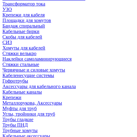
Трансформатор тока
УЗО
Крепежи для кабеля
Площадки для хомутов
Бандаж спиральный
Кабельные бирки
Cкобы для кабелей
СИЗ
Хомуты для кабелей
Стяжки велькро
Наклейки самоламинирующиеся
Стяжки стальные
Червячные и силовые хомуты
Кабеленесущие системы
Гофротрубы
Аксессуары для кабельного канала
Кабельные каналы
Крепежи
Металлорукова, Аксессуары
Муфты для труб
Углы, тройники для труб
Трубы гладкие
Трубы ПНД
Трубные хомуты
Кабельные аксессуары