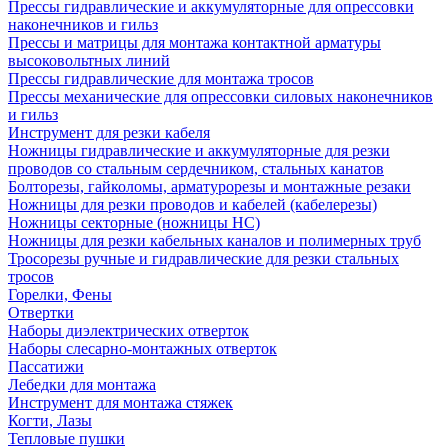
Прессы гидравлические и аккумуляторные для опрессовки
наконечников и гильз
Прессы и матрицы для монтажа контактной арматуры
высоковольтных линий
Прессы гидравлические для монтажа тросов
Прессы механические для опрессовки силовых наконечников
и гильз
Инструмент для резки кабеля
Ножницы гидравлические и аккумуляторные для резки
проводов со стальным сердечником, стальных канатов
Болторезы, гайколомы, арматурорезы и монтажные резаки
Ножницы для резки проводов и кабелей (кабелерезы)
Ножницы секторные (ножницы НС)
Ножницы для резки кабельных каналов и полимерных труб
Тросорезы ручные и гидравлические для резки стальных
тросов
Горелки, Фены
Отвертки
Наборы диэлектрических отверток
Наборы слесарно-монтажных отверток
Пассатижи
Лебедки для монтажа
Инструмент для монтажа стяжек
Когти, Лазы
Тепловые пушки