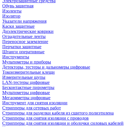
Электрозащитные средства
Обувь защитная
Изоленты
Изолятор
Указатели напряжения
Каски защитные
Диэлектрические коврики
Оградительные ленты
Переносное заземление
Перчатки защитные
Штанги оперативные
Инструменты
Мультиметры и приборы
Детекторы, тестеры и дальномеры цифровые
Токоизмерительные клещи
Измерительные щупы
LAN-тестеры цифровые
Бесконтактные пирометры
Мультиметры цифровые
Мегаомметры цифровые
Инструмент для снятия изоляции
Стрипперы для сетевых работ
Стрипперы для разделки кабеля из сшитого полиэтилена
Cтрипперы для снятия изоляции с проводов
Стрипперы для снятия изоляции и оболочки силовых кабелей