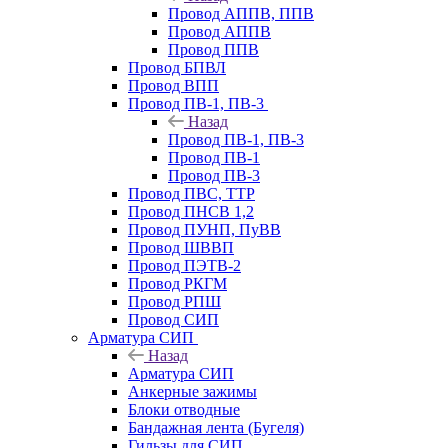
Провод АППВ, ППВ
Провод АППВ
Провод ППВ
Провод БПВЛ
Провод ВПП
Провод ПВ-1, ПВ-3
Назад
Провод ПВ-1, ПВ-3
Провод ПВ-1
Провод ПВ-3
Провод ПВС, ТТР
Провод ПНСВ 1,2
Провод ПУНП, ПуВВ
Провод ШВВП
Провод ПЭТВ-2
Провод РКГМ
Провод РПШ
Провод СИП
Арматура СИП
Назад
Арматура СИП
Анкерные зажимы
Блоки отводные
Бандажная лента (Бугеля)
Гильзы для СИП