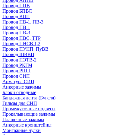
Провод АППВ
Провод ППВ
Провод БПВЛ
Провод ВПП
Провод ПВ-1, ПВ-3
Провод ПВ-1
Провод ПВ-3
Провод ПВС, ТТР
Провод ПНСВ 1,2
Провод ПУНП, ПуВВ
Провод ШВВП
Провод ПЭТВ-2
Провод РКГМ
Провод РПШ
Провод СИП
Арматура СИП
Анкерные зажимы
Блоки отводные
Бандажная лента (Бугеля)
Гильзы для СИП
Промежуточные подвесы
Прокалывающие зажимы
Плашечные зажимы
Анкерные кронштейны
Монтажные чулки