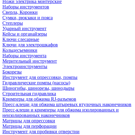
Ножи электрика монтерские
Наборы инструментов
Сверла, Коронки
Сумки, рюкзаки и пояса
Степлеры
Ударный инструмент
Кейсы и органайзеры
Ключи слесарные
Ключи для электрошкафов
Кольцесъемники
Наборы инструмента
Мерительный инструмент
Электроинструменты
Бокорезы
Инструмент для опрессовки, помпы
Гидравлические помпы (насосы)
Шиногибы, шинорезы, шинодыры
Строительная гидравлика
Кримперы для обжима RJ-разъемов
Пресс-клещи для обжима штыревых втулочных наконечников
Пресс-клещи и кримперы для обжима изолированных и
неизолированных наконечников
Матрицы для опрессовки
Матрицы для перфорации
Инструмент для пробивки отверстии