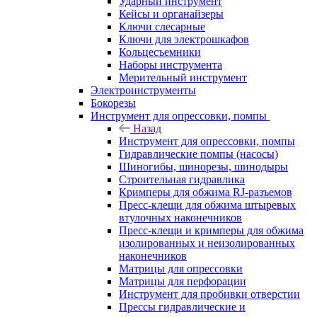
Ударный инструмент
Кейсы и органайзеры
Ключи слесарные
Ключи для электрошкафов
Кольцесъемники
Наборы инструмента
Мерительный инструмент
Электроинструменты
Бокорезы
Инструмент для опрессовки, помпы
Назад
Инструмент для опрессовки, помпы
Гидравлические помпы (насосы)
Шиногибы, шинорезы, шинодыры
Строительная гидравлика
Кримперы для обжима RJ-разъемов
Пресс-клещи для обжима штыревых
втулочных наконечников
Пресс-клещи и кримперы для обжима
изолированных и неизолированных
наконечников
Матрицы для опрессовки
Матрицы для перфорации
Инструмент для пробивки отверстии
Прессы гидравлические и