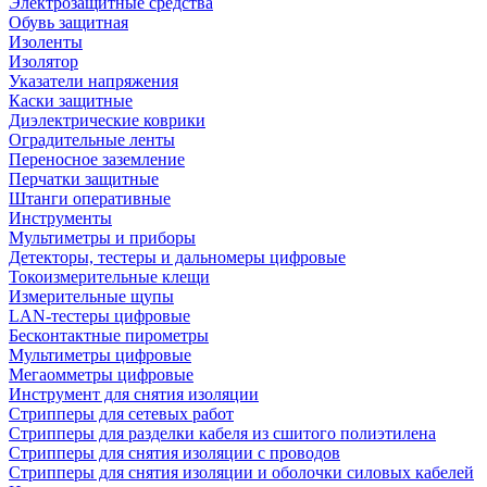
Электрозащитные средства
Обувь защитная
Изоленты
Изолятор
Указатели напряжения
Каски защитные
Диэлектрические коврики
Оградительные ленты
Переносное заземление
Перчатки защитные
Штанги оперативные
Инструменты
Мультиметры и приборы
Детекторы, тестеры и дальномеры цифровые
Токоизмерительные клещи
Измерительные щупы
LAN-тестеры цифровые
Бесконтактные пирометры
Мультиметры цифровые
Мегаомметры цифровые
Инструмент для снятия изоляции
Стрипперы для сетевых работ
Стрипперы для разделки кабеля из сшитого полиэтилена
Cтрипперы для снятия изоляции с проводов
Стрипперы для снятия изоляции и оболочки силовых кабелей