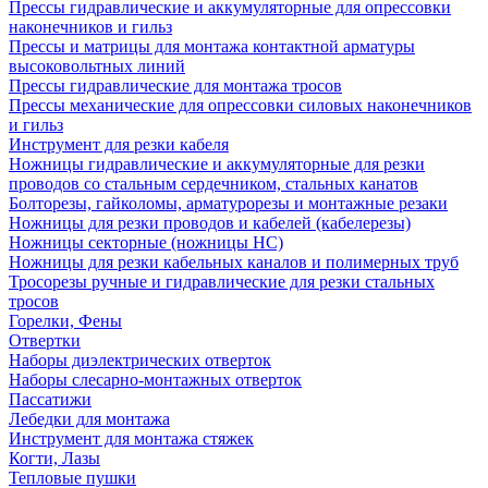
Прессы гидравлические и аккумуляторные для опрессовки
наконечников и гильз
Прессы и матрицы для монтажа контактной арматуры
высоковольтных линий
Прессы гидравлические для монтажа тросов
Прессы механические для опрессовки силовых наконечников
и гильз
Инструмент для резки кабеля
Ножницы гидравлические и аккумуляторные для резки
проводов со стальным сердечником, стальных канатов
Болторезы, гайколомы, арматурорезы и монтажные резаки
Ножницы для резки проводов и кабелей (кабелерезы)
Ножницы секторные (ножницы НС)
Ножницы для резки кабельных каналов и полимерных труб
Тросорезы ручные и гидравлические для резки стальных
тросов
Горелки, Фены
Отвертки
Наборы диэлектрических отверток
Наборы слесарно-монтажных отверток
Пассатижи
Лебедки для монтажа
Инструмент для монтажа стяжек
Когти, Лазы
Тепловые пушки