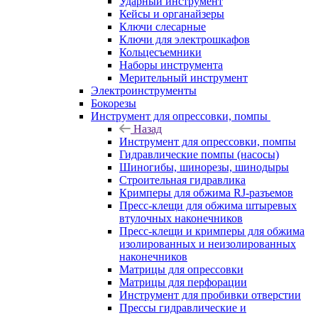
Ударный инструмент
Кейсы и органайзеры
Ключи слесарные
Ключи для электрошкафов
Кольцесъемники
Наборы инструмента
Мерительный инструмент
Электроинструменты
Бокорезы
Инструмент для опрессовки, помпы
Назад
Инструмент для опрессовки, помпы
Гидравлические помпы (насосы)
Шиногибы, шинорезы, шинодыры
Строительная гидравлика
Кримперы для обжима RJ-разъемов
Пресс-клещи для обжима штыревых
втулочных наконечников
Пресс-клещи и кримперы для обжима
изолированных и неизолированных
наконечников
Матрицы для опрессовки
Матрицы для перфорации
Инструмент для пробивки отверстии
Прессы гидравлические и