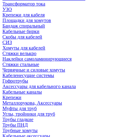
Трансформатор тока
УЗО
Крепежи для кабеля
Площадки для хомутов
Бандаж спиральный
Кабельные бирки
Cкобы для кабелей
СИЗ
Хомуты для кабелей
Стяжки велькро
Наклейки самоламинирующиеся
Стяжки стальные
Червячные и силовые хомуты
Кабеленесущие системы
Гофротрубы
Аксессуары для кабельного канала
Кабельные каналы
Крепежи
Металлорукова, Аксессуары
Муфты для труб
Углы, тройники для труб
Трубы гладкие
Трубы ПНД
Трубные хомуты
Кабельные аксессуары