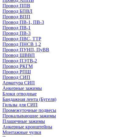
Провод АППВ
Провод ППВ
Провод БПВЛ
Провод ВПП
Провод ПВ-1, ПВ-3
Провод ПВ-1
Провод ПВ-3
Провод ПВС, ТТР
Провод ПНСВ 1,2
Провод ПУНП, ПуВВ
Провод ШВВП
Провод ПЭТВ-2
Провод РКГМ
Провод РПШ
Провод СИП
Арматура СИП
Анкерные зажимы
Блоки отводные
Бандажная лента (Бугеля)
Гильзы для СИП
Промежуточные подвесы
Прокалывающие зажимы
Плашечные зажимы
Анкерные кронштейны
Монтажные чулки