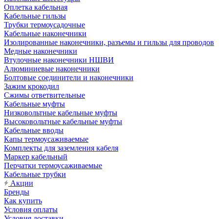
Оплетка кабельная
Кабельные гильзы
Трубки термоусадочные
Кабельные наконечники
Изолированные наконечники, разъемы и гильзы для проводов
Медные наконечники
Втулочные наконечники НШВИ
Алюминиевые наконечники
Болтовые соединители и наконечники
Зажим крокодил
Сжимы ответвительные
Кабельные муфты
Низковольтные кабельные муфты
Высоковольтные кабельные муфты
Кабельные вводы
Капы термоусаживаемые
Комплекты для заземления кабеля
Маркер кабельный
Перчатки термоусаживаемые
Кабельные трубки
Акции
Бренды
Как купить
Условия оплаты
Условия доставки