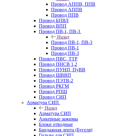
Провод АППВ, ППВ
Провод АППВ
Провод ППВ
Провод БПВЛ
Провод ВПП
Провод ПВ-1, ПВ-3
Назад
Провод ПВ-1, ПВ-3
Провод ПВ-1
Провод ПВ-3
Провод ПВС, ТТР
Провод ПНСВ 1,2
Провод ПУНП, ПуВВ
Провод ШВВП
Провод ПЭТВ-2
Провод РКГМ
Провод РПШ
Провод СИП
Арматура СИП
Назад
Арматура СИП
Анкерные зажимы
Блоки отводные
Бандажная лента (Бугеля)
Гильзы для СИП