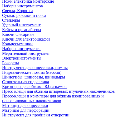
Ножи электрика монтерские
Наборы инструментов
Сверла, Коронки
Сумки, рюкзаки и пояса
Степлеры
Ударный инструмент
Кейсы и органайзеры
Ключи слесарные
Ключи для электрошкафов
Кольцесъемники
Наборы инструмента
Мерительный инструмент
Электроинструменты
Бокорезы
Инструмент для опрессовки, помпы
Гидравлические помпы (насосы)
Шиногибы, шинорезы, шинодыры
Строительная гидравлика
Кримперы для обжима RJ-разъемов
Пресс-клещи для обжима штыревых втулочных наконечников
Пресс-клещи и кримперы для обжима изолированных и
неизолированных наконечников
Матрицы для опрессовки
Матрицы для перфорации
Инструмент для пробивки отверстии