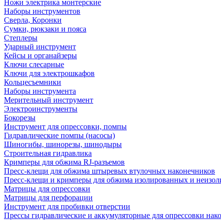
Ножи электрика монтерские
Наборы инструментов
Сверла, Коронки
Сумки, рюкзаки и пояса
Степлеры
Ударный инструмент
Кейсы и органайзеры
Ключи слесарные
Ключи для электрошкафов
Кольцесъемники
Наборы инструмента
Мерительный инструмент
Электроинструменты
Бокорезы
Инструмент для опрессовки, помпы
Гидравлические помпы (насосы)
Шиногибы, шинорезы, шинодыры
Строительная гидравлика
Кримперы для обжима RJ-разъемов
Пресс-клещи для обжима штыревых втулочных наконечников
Пресс-клещи и кримперы для обжима изолированных и неизо
Матрицы для опрессовки
Матрицы для перфорации
Инструмент для пробивки отверстии
Прессы гидравлические и аккумуляторные для опрессовки нако