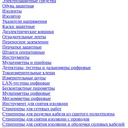
Электрозащитные средства
Обувь защитная
Изоленты
Изолятор
Указатели напряжения
Каски защитные
Диэлектрические коврики
Оградительные ленты
Переносное заземление
Перчатки защитные
Штанги оперативные
Инструменты
Мультиметры и приборы
Детекторы, тестеры и дальномеры цифровые
Токоизмерительные клещи
Измерительные щупы
LAN-тестеры цифровые
Бесконтактные пирометры
Мультиметры цифровые
Мегаомметры цифровые
Инструмент для снятия изоляции
Стрипперы для сетевых работ
Стрипперы для разделки кабеля из сшитого полиэтилена
Cтрипперы для снятия изоляции с проводов
Стрипперы для снятия изоляции и оболочки силовых кабелей