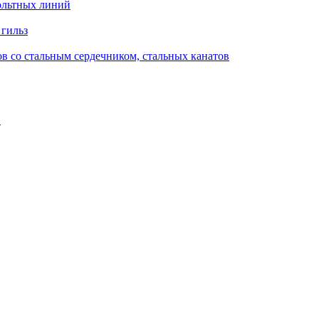
ольтных линий
 гильз
в со стальным сердечником, стальных канатов
в