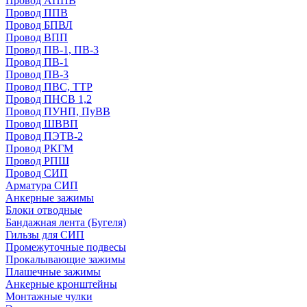
Провод АППВ
Провод ППВ
Провод БПВЛ
Провод ВПП
Провод ПВ-1, ПВ-3
Провод ПВ-1
Провод ПВ-3
Провод ПВС, ТТР
Провод ПНСВ 1,2
Провод ПУНП, ПуВВ
Провод ШВВП
Провод ПЭТВ-2
Провод РКГМ
Провод РПШ
Провод СИП
Арматура СИП
Анкерные зажимы
Блоки отводные
Бандажная лента (Бугеля)
Гильзы для СИП
Промежуточные подвесы
Прокалывающие зажимы
Плашечные зажимы
Анкерные кронштейны
Монтажные чулки