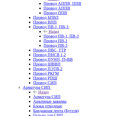
Провод АППВ, ППВ
Провод АППВ
Провод ППВ
Провод БПВЛ
Провод ВПП
Провод ПВ-1, ПВ-3
Назад
Провод ПВ-1, ПВ-3
Провод ПВ-1
Провод ПВ-3
Провод ПВС, ТТР
Провод ПНСВ 1,2
Провод ПУНП, ПуВВ
Провод ШВВП
Провод ПЭТВ-2
Провод РКГМ
Провод РПШ
Провод СИП
Арматура СИП
Назад
Арматура СИП
Анкерные зажимы
Блоки отводные
Бандажная лента (Бугеля)
Гильзы для СИП