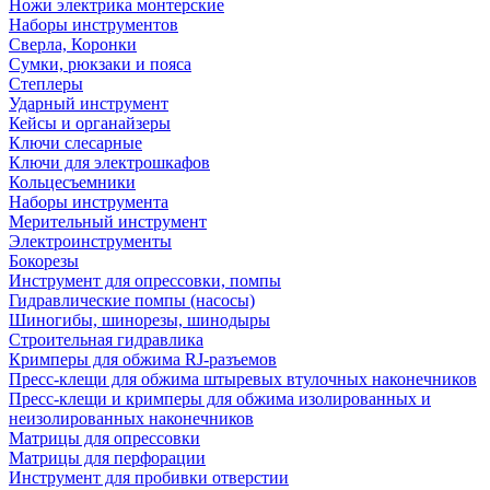
Ножи электрика монтерские
Наборы инструментов
Сверла, Коронки
Сумки, рюкзаки и пояса
Степлеры
Ударный инструмент
Кейсы и органайзеры
Ключи слесарные
Ключи для электрошкафов
Кольцесъемники
Наборы инструмента
Мерительный инструмент
Электроинструменты
Бокорезы
Инструмент для опрессовки, помпы
Гидравлические помпы (насосы)
Шиногибы, шинорезы, шинодыры
Строительная гидравлика
Кримперы для обжима RJ-разъемов
Пресс-клещи для обжима штыревых втулочных наконечников
Пресс-клещи и кримперы для обжима изолированных и
неизолированных наконечников
Матрицы для опрессовки
Матрицы для перфорации
Инструмент для пробивки отверстии