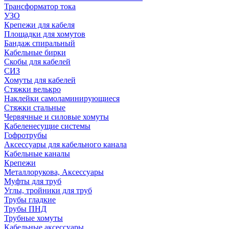
Трансформатор тока
УЗО
Крепежи для кабеля
Площадки для хомутов
Бандаж спиральный
Кабельные бирки
Cкобы для кабелей
СИЗ
Хомуты для кабелей
Стяжки велькро
Наклейки самоламинирующиеся
Стяжки стальные
Червячные и силовые хомуты
Кабеленесущие системы
Гофротрубы
Аксессуары для кабельного канала
Кабельные каналы
Крепежи
Металлорукова, Аксессуары
Муфты для труб
Углы, тройники для труб
Трубы гладкие
Трубы ПНД
Трубные хомуты
Кабельные аксессуары