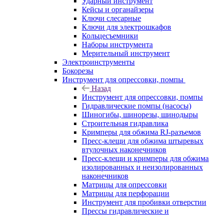
Ударный инструмент
Кейсы и органайзеры
Ключи слесарные
Ключи для электрошкафов
Кольцесъемники
Наборы инструмента
Мерительный инструмент
Электроинструменты
Бокорезы
Инструмент для опрессовки, помпы
Назад
Инструмент для опрессовки, помпы
Гидравлические помпы (насосы)
Шиногибы, шинорезы, шинодыры
Строительная гидравлика
Кримперы для обжима RJ-разъемов
Пресс-клещи для обжима штыревых
втулочных наконечников
Пресс-клещи и кримперы для обжима
изолированных и неизолированных
наконечников
Матрицы для опрессовки
Матрицы для перфорации
Инструмент для пробивки отверстии
Прессы гидравлические и