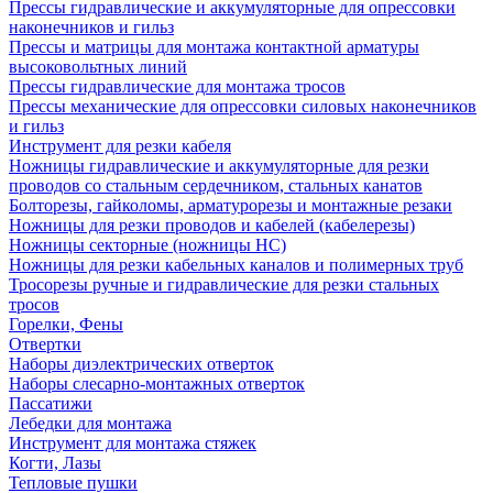
Прессы гидравлические и аккумуляторные для опрессовки
наконечников и гильз
Прессы и матрицы для монтажа контактной арматуры
высоковольтных линий
Прессы гидравлические для монтажа тросов
Прессы механические для опрессовки силовых наконечников
и гильз
Инструмент для резки кабеля
Ножницы гидравлические и аккумуляторные для резки
проводов со стальным сердечником, стальных канатов
Болторезы, гайколомы, арматурорезы и монтажные резаки
Ножницы для резки проводов и кабелей (кабелерезы)
Ножницы секторные (ножницы НС)
Ножницы для резки кабельных каналов и полимерных труб
Тросорезы ручные и гидравлические для резки стальных
тросов
Горелки, Фены
Отвертки
Наборы диэлектрических отверток
Наборы слесарно-монтажных отверток
Пассатижи
Лебедки для монтажа
Инструмент для монтажа стяжек
Когти, Лазы
Тепловые пушки