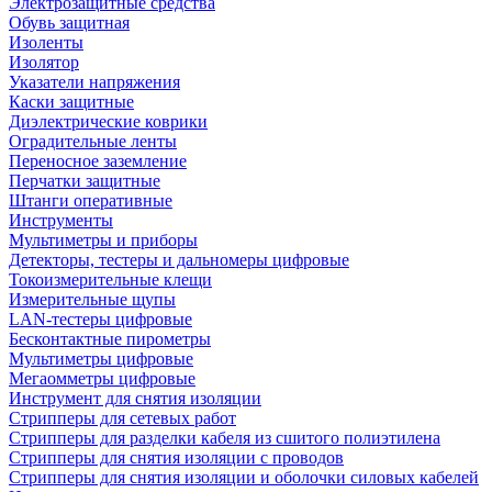
Электрозащитные средства
Обувь защитная
Изоленты
Изолятор
Указатели напряжения
Каски защитные
Диэлектрические коврики
Оградительные ленты
Переносное заземление
Перчатки защитные
Штанги оперативные
Инструменты
Мультиметры и приборы
Детекторы, тестеры и дальномеры цифровые
Токоизмерительные клещи
Измерительные щупы
LAN-тестеры цифровые
Бесконтактные пирометры
Мультиметры цифровые
Мегаомметры цифровые
Инструмент для снятия изоляции
Стрипперы для сетевых работ
Стрипперы для разделки кабеля из сшитого полиэтилена
Cтрипперы для снятия изоляции с проводов
Стрипперы для снятия изоляции и оболочки силовых кабелей