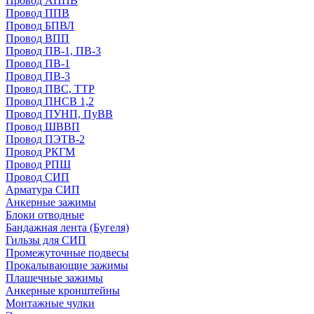
Провод АППВ
Провод ППВ
Провод БПВЛ
Провод ВПП
Провод ПВ-1, ПВ-3
Провод ПВ-1
Провод ПВ-3
Провод ПВС, ТТР
Провод ПНСВ 1,2
Провод ПУНП, ПуВВ
Провод ШВВП
Провод ПЭТВ-2
Провод РКГМ
Провод РПШ
Провод СИП
Арматура СИП
Анкерные зажимы
Блоки отводные
Бандажная лента (Бугеля)
Гильзы для СИП
Промежуточные подвесы
Прокалывающие зажимы
Плашечные зажимы
Анкерные кронштейны
Монтажные чулки