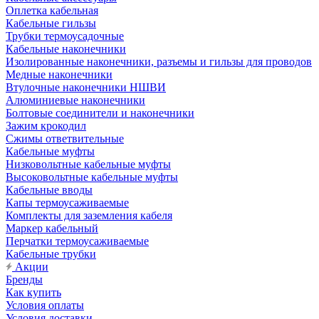
Оплетка кабельная
Кабельные гильзы
Трубки термоусадочные
Кабельные наконечники
Изолированные наконечники, разъемы и гильзы для проводов
Медные наконечники
Втулочные наконечники НШВИ
Алюминиевые наконечники
Болтовые соединители и наконечники
Зажим крокодил
Сжимы ответвительные
Кабельные муфты
Низковольтные кабельные муфты
Высоковольтные кабельные муфты
Кабельные вводы
Капы термоусаживаемые
Комплекты для заземления кабеля
Маркер кабельный
Перчатки термоусаживаемые
Кабельные трубки
Акции
Бренды
Как купить
Условия оплаты
Условия доставки