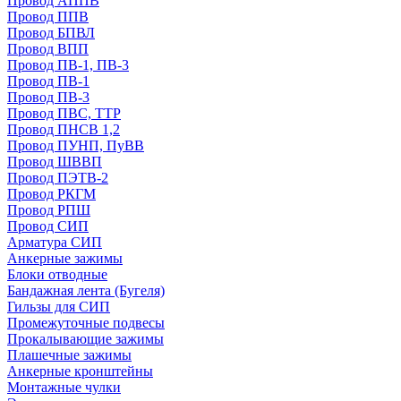
Провод АППВ
Провод ППВ
Провод БПВЛ
Провод ВПП
Провод ПВ-1, ПВ-3
Провод ПВ-1
Провод ПВ-3
Провод ПВС, ТТР
Провод ПНСВ 1,2
Провод ПУНП, ПуВВ
Провод ШВВП
Провод ПЭТВ-2
Провод РКГМ
Провод РПШ
Провод СИП
Арматура СИП
Анкерные зажимы
Блоки отводные
Бандажная лента (Бугеля)
Гильзы для СИП
Промежуточные подвесы
Прокалывающие зажимы
Плашечные зажимы
Анкерные кронштейны
Монтажные чулки