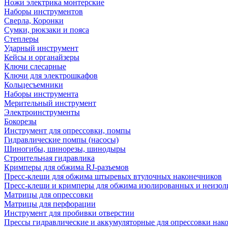
Ножи электрика монтерские
Наборы инструментов
Сверла, Коронки
Сумки, рюкзаки и пояса
Степлеры
Ударный инструмент
Кейсы и органайзеры
Ключи слесарные
Ключи для электрошкафов
Кольцесъемники
Наборы инструмента
Мерительный инструмент
Электроинструменты
Бокорезы
Инструмент для опрессовки, помпы
Гидравлические помпы (насосы)
Шиногибы, шинорезы, шинодыры
Строительная гидравлика
Кримперы для обжима RJ-разъемов
Пресс-клещи для обжима штыревых втулочных наконечников
Пресс-клещи и кримперы для обжима изолированных и неизо
Матрицы для опрессовки
Матрицы для перфорации
Инструмент для пробивки отверстии
Прессы гидравлические и аккумуляторные для опрессовки нако