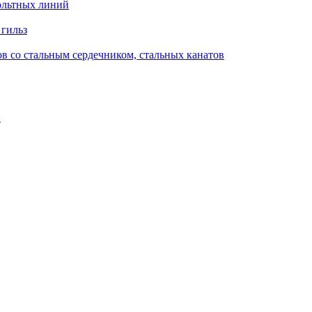
ольтных линий
 гильз
в со стальным сердечником, стальных канатов
в