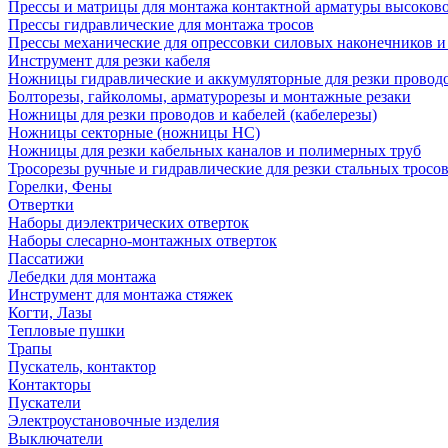
Прессы и матрицы для монтажа контактной арматуры высоков
Прессы гидравлические для монтажа тросов
Прессы механические для опрессовки силовых наконечников и
Инструмент для резки кабеля
Ножницы гидравлические и аккумуляторные для резки проводо
Болторезы, гайколомы, арматурорезы и монтажные резаки
Ножницы для резки проводов и кабелей (кабелерезы)
Ножницы секторные (ножницы НС)
Ножницы для резки кабельных каналов и полимерных труб
Тросорезы ручные и гидравлические для резки стальных тросо
Горелки, Фены
Отвертки
Наборы диэлектрических отверток
Наборы слесарно-монтажных отверток
Пассатижи
Лебедки для монтажа
Инструмент для монтажа стяжек
Когти, Лазы
Тепловые пушки
Трапы
Пускатель, контактор
Контакторы
Пускатели
Электроустановочные изделия
Выключатели