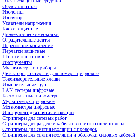
Электрозащитные средства
Обувь защитная
Изоленты
Изолятор
Указатели напряжения
Каски защитные
Диэлектрические коврики
Оградительные ленты
Переносное заземление
Перчатки защитные
Штанги оперативные
Инструменты
Мультиметры и приборы
Детекторы, тестеры и дальномеры цифровые
Токоизмерительные клещи
Измерительные щупы
LAN-тестеры цифровые
Бесконтактные пирометры
Мультиметры цифровые
Мегаомметры цифровые
Инструмент для снятия изоляции
Стрипперы для сетевых работ
Стрипперы для разделки кабеля из сшитого полиэтилена
Cтрипперы для снятия изоляции с проводов
Стрипперы для снятия изоляции и оболочки силовых кабелей