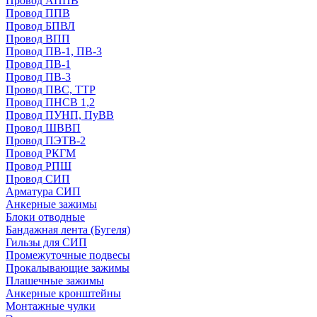
Провод АППВ
Провод ППВ
Провод БПВЛ
Провод ВПП
Провод ПВ-1, ПВ-3
Провод ПВ-1
Провод ПВ-3
Провод ПВС, ТТР
Провод ПНСВ 1,2
Провод ПУНП, ПуВВ
Провод ШВВП
Провод ПЭТВ-2
Провод РКГМ
Провод РПШ
Провод СИП
Арматура СИП
Анкерные зажимы
Блоки отводные
Бандажная лента (Бугеля)
Гильзы для СИП
Промежуточные подвесы
Прокалывающие зажимы
Плашечные зажимы
Анкерные кронштейны
Монтажные чулки