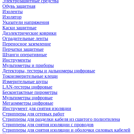
Электрозащитные средства
Обувь защитная
Изоленты
Изолятор
Указатели напряжения
Каски защитные
Диэлектрические коврики
Оградительные ленты
Переносное заземление
Перчатки защитные
Штанги оперативные
Инструменты
Мультиметры и приборы
Детекторы, тестеры и дальномеры цифровые
Токоизмерительные клещи
Измерительные щупы
LAN-тестеры цифровые
Бесконтактные пирометры
Мультиметры цифровые
Мегаомметры цифровые
Инструмент для снятия изоляции
Стрипперы для сетевых работ
Стрипперы для разделки кабеля из сшитого полиэтилена
Cтрипперы для снятия изоляции с проводов
Стрипперы для снятия изоляции и оболочки силовых кабелей