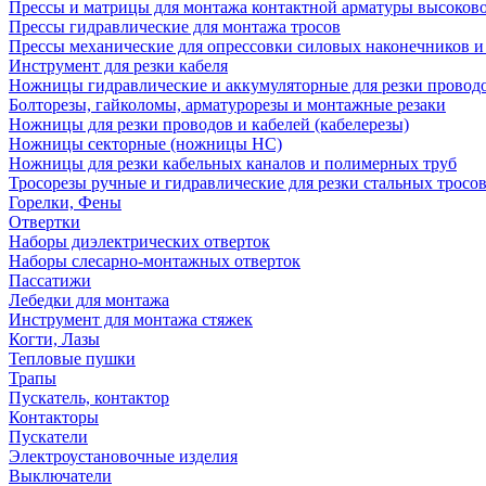
Прессы и матрицы для монтажа контактной арматуры высоков
Прессы гидравлические для монтажа тросов
Прессы механические для опрессовки силовых наконечников и
Инструмент для резки кабеля
Ножницы гидравлические и аккумуляторные для резки проводо
Болторезы, гайколомы, арматурорезы и монтажные резаки
Ножницы для резки проводов и кабелей (кабелерезы)
Ножницы секторные (ножницы НС)
Ножницы для резки кабельных каналов и полимерных труб
Тросорезы ручные и гидравлические для резки стальных тросо
Горелки, Фены
Отвертки
Наборы диэлектрических отверток
Наборы слесарно-монтажных отверток
Пассатижи
Лебедки для монтажа
Инструмент для монтажа стяжек
Когти, Лазы
Тепловые пушки
Трапы
Пускатель, контактор
Контакторы
Пускатели
Электроустановочные изделия
Выключатели