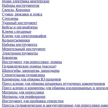
Ножи электрика монтерские
Наборы инструментов
Сверла, Коронки
Сумки, рюкзаки и пояса
Степлеры
Ударный инструмент
Кейсы и органайзеры
Ключи слесарные
Ключи для электрошкафов
Кольцесъемники
Наборы инструмента
Мерительный инструмент
Электроинструменты
Бокорезы
Инструмент для опрессовки, помпы
Гидравлические помпы (насосы)
Шиногибы, шинорезы, шинодыры
Строительная гидравлика
Кримперы для обжима RJ-разъемов
Пресс-клещи для обжима штыревых втулочных наконечников
Пресс-клещи и кримперы для обжима изолированных и неизо
Матрицы для опрессовки
Матрицы для перфорации
Инструмент для пробивки отверстии
Прессы гидравлические и аккумуляторные для опрессовки нако