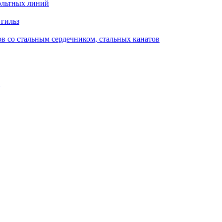
ольтных линий
 гильз
в со стальным сердечником, стальных канатов
в