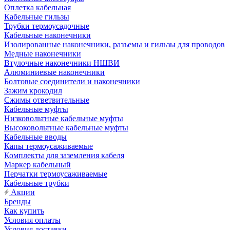
Оплетка кабельная
Кабельные гильзы
Трубки термоусадочные
Кабельные наконечники
Изолированные наконечники, разъемы и гильзы для проводов
Медные наконечники
Втулочные наконечники НШВИ
Алюминиевые наконечники
Болтовые соединители и наконечники
Зажим крокодил
Сжимы ответвительные
Кабельные муфты
Низковольтные кабельные муфты
Высоковольтные кабельные муфты
Кабельные вводы
Капы термоусаживаемые
Комплекты для заземления кабеля
Маркер кабельный
Перчатки термоусаживаемые
Кабельные трубки
Акции
Бренды
Как купить
Условия оплаты
Условия доставки