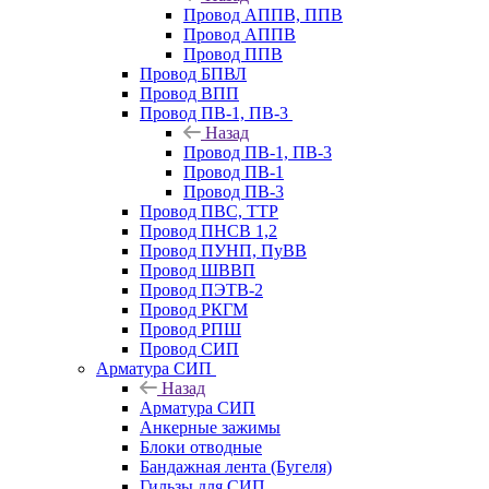
Провод АППВ, ППВ
Провод АППВ
Провод ППВ
Провод БПВЛ
Провод ВПП
Провод ПВ-1, ПВ-3
Назад
Провод ПВ-1, ПВ-3
Провод ПВ-1
Провод ПВ-3
Провод ПВС, ТТР
Провод ПНСВ 1,2
Провод ПУНП, ПуВВ
Провод ШВВП
Провод ПЭТВ-2
Провод РКГМ
Провод РПШ
Провод СИП
Арматура СИП
Назад
Арматура СИП
Анкерные зажимы
Блоки отводные
Бандажная лента (Бугеля)
Гильзы для СИП