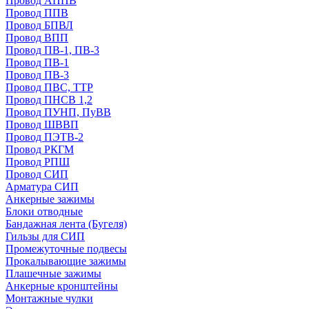
Провод АППВ
Провод ППВ
Провод БПВЛ
Провод ВПП
Провод ПВ-1, ПВ-3
Провод ПВ-1
Провод ПВ-3
Провод ПВС, ТТР
Провод ПНСВ 1,2
Провод ПУНП, ПуВВ
Провод ШВВП
Провод ПЭТВ-2
Провод РКГМ
Провод РПШ
Провод СИП
Арматура СИП
Анкерные зажимы
Блоки отводные
Бандажная лента (Бугеля)
Гильзы для СИП
Промежуточные подвесы
Прокалывающие зажимы
Плашечные зажимы
Анкерные кронштейны
Монтажные чулки