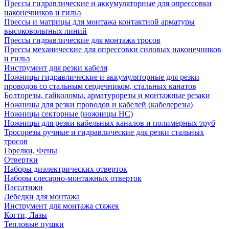
Прессы гидравлические и аккумуляторные для опрессовки
наконечников и гильз
Прессы и матрицы для монтажа контактной арматуры
высоковольтных линий
Прессы гидравлические для монтажа тросов
Прессы механические для опрессовки силовых наконечников
и гильз
Инструмент для резки кабеля
Ножницы гидравлические и аккумуляторные для резки
проводов со стальным сердечником, стальных канатов
Болторезы, гайколомы, арматурорезы и монтажные резаки
Ножницы для резки проводов и кабелей (кабелерезы)
Ножницы секторные (ножницы НС)
Ножницы для резки кабельных каналов и полимерных труб
Тросорезы ручные и гидравлические для резки стальных
тросов
Горелки, Фены
Отвертки
Наборы диэлектрических отверток
Наборы слесарно-монтажных отверток
Пассатижи
Лебедки для монтажа
Инструмент для монтажа стяжек
Когти, Лазы
Тепловые пушки