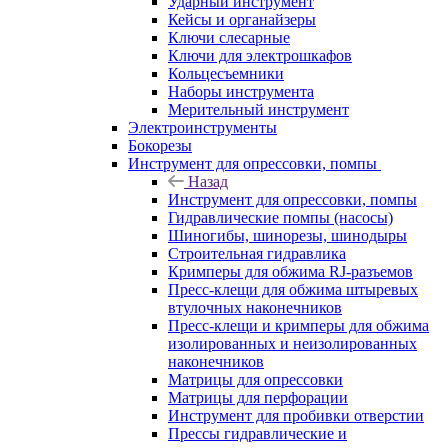
Ударный инструмент
Кейсы и органайзеры
Ключи слесарные
Ключи для электрошкафов
Кольцесъемники
Наборы инструмента
Мерительный инструмент
Электроинструменты
Бокорезы
Инструмент для опрессовки, помпы
Назад
Инструмент для опрессовки, помпы
Гидравлические помпы (насосы)
Шиногибы, шинорезы, шинодыры
Строительная гидравлика
Кримперы для обжима RJ-разъемов
Пресс-клещи для обжима штыревых
втулочных наконечников
Пресс-клещи и кримперы для обжима
изолированных и неизолированных
наконечников
Матрицы для опрессовки
Матрицы для перфорации
Инструмент для пробивки отверстии
Прессы гидравлические и