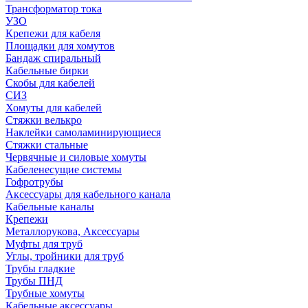
Трансформатор тока
УЗО
Крепежи для кабеля
Площадки для хомутов
Бандаж спиральный
Кабельные бирки
Cкобы для кабелей
СИЗ
Хомуты для кабелей
Стяжки велькро
Наклейки самоламинирующиеся
Стяжки стальные
Червячные и силовые хомуты
Кабеленесущие системы
Гофротрубы
Аксессуары для кабельного канала
Кабельные каналы
Крепежи
Металлорукова, Аксессуары
Муфты для труб
Углы, тройники для труб
Трубы гладкие
Трубы ПНД
Трубные хомуты
Кабельные аксессуары