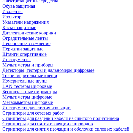
Электрозащитные средства
Обувь защитная
Изоленты
Изолятор
Указатели напряжения
Каски защитные
Диэлектрические коврики
Оградительные ленты
Переносное заземление
Перчатки защитные
Штанги оперативные
Инструменты
Мультиметры и приборы
Детекторы, тестеры и дальномеры цифровые
Токоизмерительные клещи
Измерительные щупы
LAN-тестеры цифровые
Бесконтактные пирометры
Мультиметры цифровые
Мегаомметры цифровые
Инструмент для снятия изоляции
Стрипперы для сетевых работ
Стрипперы для разделки кабеля из сшитого полиэтилена
Cтрипперы для снятия изоляции с проводов
Стрипперы для снятия изоляции и оболочки силовых кабелей