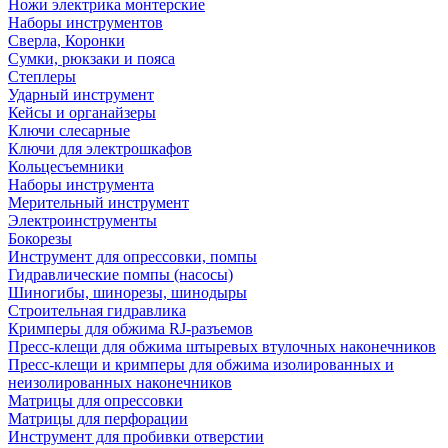
Ножи электрика монтерские
Наборы инструментов
Сверла, Коронки
Сумки, рюкзаки и пояса
Степлеры
Ударный инструмент
Кейсы и органайзеры
Ключи слесарные
Ключи для электрошкафов
Кольцесъемники
Наборы инструмента
Мерительный инструмент
Электроинструменты
Бокорезы
Инструмент для опрессовки, помпы
Гидравлические помпы (насосы)
Шиногибы, шинорезы, шинодыры
Строительная гидравлика
Кримперы для обжима RJ-разъемов
Пресс-клещи для обжима штыревых втулочных наконечников
Пресс-клещи и кримперы для обжима изолированных и
неизолированных наконечников
Матрицы для опрессовки
Матрицы для перфорации
Инструмент для пробивки отверстии