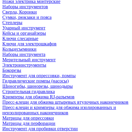
Ножи электрика монтерские
Наборы инструментов
Сверла, Коронки
Сумки, рюкзаки и пояса
Степлеры
Ударный инструмент
Кейсы и органайзеры
Ключи слесарные
Ключи для электрошкафов
Кольцесъемники
Наборы инструмента
Мерительный инструмент
Электроинструменты
Бокорезы
Инструмент для опрессовки, помпы
Гидравлические помпы (насосы)
Шиногибы, шинорезы, шинодыры
Строительная гидравлика
Кримперы для обжима RJ-разъемов
Пресс-клещи для обжима штыревых втулочных наконечников
Пресс-клещи и кримперы для обжима изолированных и
неизолированных наконечников
Матрицы для опрессовки
Матрицы для перфорации
Инструмент для пробивки отверстии