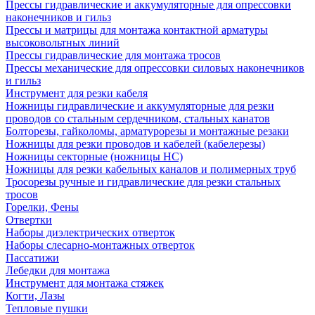
Прессы гидравлические и аккумуляторные для опрессовки
наконечников и гильз
Прессы и матрицы для монтажа контактной арматуры
высоковольтных линий
Прессы гидравлические для монтажа тросов
Прессы механические для опрессовки силовых наконечников
и гильз
Инструмент для резки кабеля
Ножницы гидравлические и аккумуляторные для резки
проводов со стальным сердечником, стальных канатов
Болторезы, гайколомы, арматурорезы и монтажные резаки
Ножницы для резки проводов и кабелей (кабелерезы)
Ножницы секторные (ножницы НС)
Ножницы для резки кабельных каналов и полимерных труб
Тросорезы ручные и гидравлические для резки стальных
тросов
Горелки, Фены
Отвертки
Наборы диэлектрических отверток
Наборы слесарно-монтажных отверток
Пассатижи
Лебедки для монтажа
Инструмент для монтажа стяжек
Когти, Лазы
Тепловые пушки