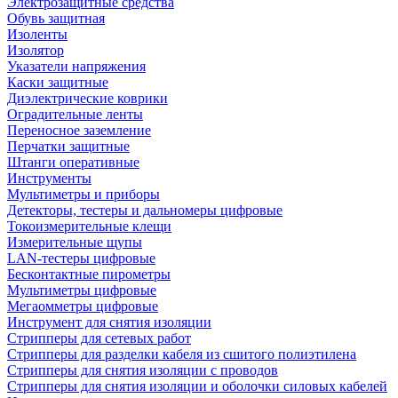
Электрозащитные средства
Обувь защитная
Изоленты
Изолятор
Указатели напряжения
Каски защитные
Диэлектрические коврики
Оградительные ленты
Переносное заземление
Перчатки защитные
Штанги оперативные
Инструменты
Мультиметры и приборы
Детекторы, тестеры и дальномеры цифровые
Токоизмерительные клещи
Измерительные щупы
LAN-тестеры цифровые
Бесконтактные пирометры
Мультиметры цифровые
Мегаомметры цифровые
Инструмент для снятия изоляции
Стрипперы для сетевых работ
Стрипперы для разделки кабеля из сшитого полиэтилена
Cтрипперы для снятия изоляции с проводов
Стрипперы для снятия изоляции и оболочки силовых кабелей