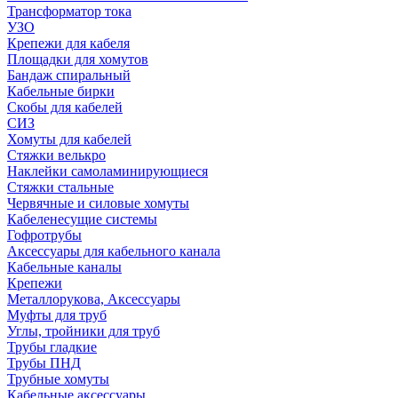
Трансформатор тока
УЗО
Крепежи для кабеля
Площадки для хомутов
Бандаж спиральный
Кабельные бирки
Cкобы для кабелей
СИЗ
Хомуты для кабелей
Стяжки велькро
Наклейки самоламинирующиеся
Стяжки стальные
Червячные и силовые хомуты
Кабеленесущие системы
Гофротрубы
Аксессуары для кабельного канала
Кабельные каналы
Крепежи
Металлорукова, Аксессуары
Муфты для труб
Углы, тройники для труб
Трубы гладкие
Трубы ПНД
Трубные хомуты
Кабельные аксессуары