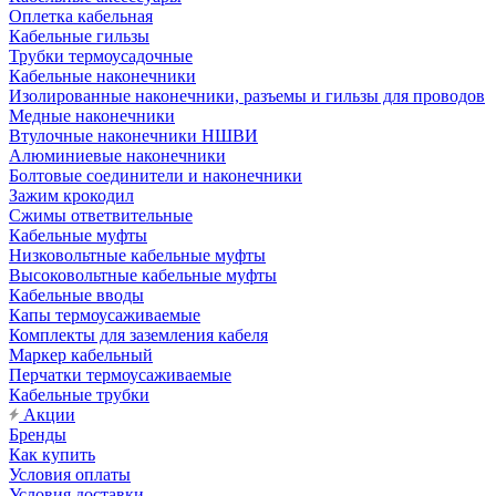
Оплетка кабельная
Кабельные гильзы
Трубки термоусадочные
Кабельные наконечники
Изолированные наконечники, разъемы и гильзы для проводов
Медные наконечники
Втулочные наконечники НШВИ
Алюминиевые наконечники
Болтовые соединители и наконечники
Зажим крокодил
Сжимы ответвительные
Кабельные муфты
Низковольтные кабельные муфты
Высоковольтные кабельные муфты
Кабельные вводы
Капы термоусаживаемые
Комплекты для заземления кабеля
Маркер кабельный
Перчатки термоусаживаемые
Кабельные трубки
Акции
Бренды
Как купить
Условия оплаты
Условия доставки