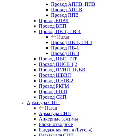
Провод АППВ, ППВ
Провод АППВ
Провод ППВ
Провод БПВЛ
Провод ВПП
Провод ПВ-1, ПВ-3
Назад
Провод ПВ-1, ПВ-3
Провод ПВ-1
Провод ПВ-3
Провод ПВС, ТТР
Провод ПНСВ 1,2
Провод ПУНП, ПуВВ
Провод ШВВП
Провод ПЭТВ-2
Провод РКГМ
Провод РПШ
Провод СИП
Арматура СИП
Назад
Арматура СИП
Анкерные зажимы
Блоки отводные
Бандажная лента (Бугеля)
Гильзы для СИП