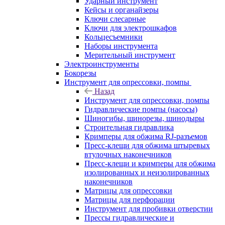
Ударный инструмент
Кейсы и органайзеры
Ключи слесарные
Ключи для электрошкафов
Кольцесъемники
Наборы инструмента
Мерительный инструмент
Электроинструменты
Бокорезы
Инструмент для опрессовки, помпы
Назад
Инструмент для опрессовки, помпы
Гидравлические помпы (насосы)
Шиногибы, шинорезы, шинодыры
Строительная гидравлика
Кримперы для обжима RJ-разъемов
Пресс-клещи для обжима штыревых
втулочных наконечников
Пресс-клещи и кримперы для обжима
изолированных и неизолированных
наконечников
Матрицы для опрессовки
Матрицы для перфорации
Инструмент для пробивки отверстии
Прессы гидравлические и