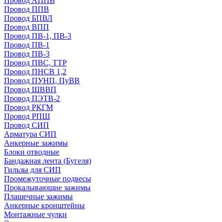
Провод АППВ
Провод ППВ
Провод БПВЛ
Провод ВПП
Провод ПВ-1, ПВ-3
Провод ПВ-1
Провод ПВ-3
Провод ПВС, ТТР
Провод ПНСВ 1,2
Провод ПУНП, ПуВВ
Провод ШВВП
Провод ПЭТВ-2
Провод РКГМ
Провод РПШ
Провод СИП
Арматура СИП
Анкерные зажимы
Блоки отводные
Бандажная лента (Бугеля)
Гильзы для СИП
Промежуточные подвесы
Прокалывающие зажимы
Плашечные зажимы
Анкерные кронштейны
Монтажные чулки