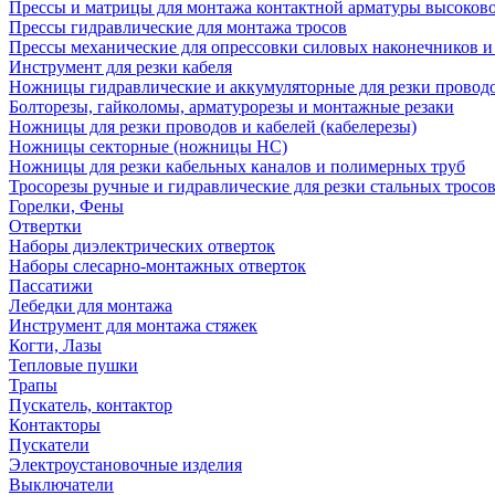
Прессы и матрицы для монтажа контактной арматуры высоков
Прессы гидравлические для монтажа тросов
Прессы механические для опрессовки силовых наконечников и
Инструмент для резки кабеля
Ножницы гидравлические и аккумуляторные для резки проводо
Болторезы, гайколомы, арматурорезы и монтажные резаки
Ножницы для резки проводов и кабелей (кабелерезы)
Ножницы секторные (ножницы НС)
Ножницы для резки кабельных каналов и полимерных труб
Тросорезы ручные и гидравлические для резки стальных тросо
Горелки, Фены
Отвертки
Наборы диэлектрических отверток
Наборы слесарно-монтажных отверток
Пассатижи
Лебедки для монтажа
Инструмент для монтажа стяжек
Когти, Лазы
Тепловые пушки
Трапы
Пускатель, контактор
Контакторы
Пускатели
Электроустановочные изделия
Выключатели