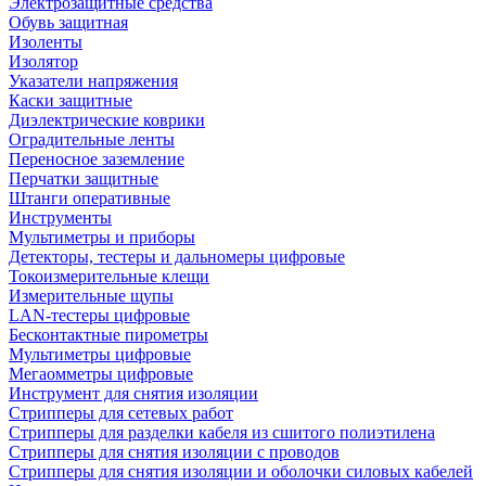
Электрозащитные средства
Обувь защитная
Изоленты
Изолятор
Указатели напряжения
Каски защитные
Диэлектрические коврики
Оградительные ленты
Переносное заземление
Перчатки защитные
Штанги оперативные
Инструменты
Мультиметры и приборы
Детекторы, тестеры и дальномеры цифровые
Токоизмерительные клещи
Измерительные щупы
LAN-тестеры цифровые
Бесконтактные пирометры
Мультиметры цифровые
Мегаомметры цифровые
Инструмент для снятия изоляции
Стрипперы для сетевых работ
Стрипперы для разделки кабеля из сшитого полиэтилена
Cтрипперы для снятия изоляции с проводов
Стрипперы для снятия изоляции и оболочки силовых кабелей