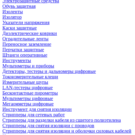
Электрозащитные средства
Обувь защитная
Изоленты
Изолятор
Указатели напряжения
Каски защитные
Диэлектрические коврики
Оградительные ленты
Переносное заземление
Перчатки защитные
Штанги оперативные
Инструменты
Мультиметры и приборы
Детекторы, тестеры и дальномеры цифровые
Токоизмерительные клещи
Измерительные щупы
LAN-тестеры цифровые
Бесконтактные пирометры
Мультиметры цифровые
Мегаомметры цифровые
Инструмент для снятия изоляции
Стрипперы для сетевых работ
Стрипперы для разделки кабеля из сшитого полиэтилена
Cтрипперы для снятия изоляции с проводов
Стрипперы для снятия изоляции и оболочки силовых кабелей