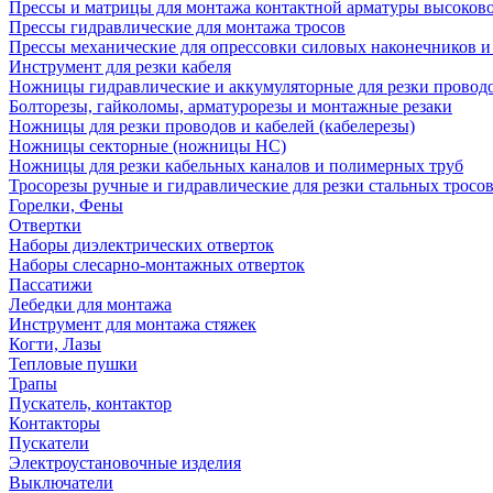
Прессы и матрицы для монтажа контактной арматуры высоков
Прессы гидравлические для монтажа тросов
Прессы механические для опрессовки силовых наконечников и
Инструмент для резки кабеля
Ножницы гидравлические и аккумуляторные для резки проводо
Болторезы, гайколомы, арматурорезы и монтажные резаки
Ножницы для резки проводов и кабелей (кабелерезы)
Ножницы секторные (ножницы НС)
Ножницы для резки кабельных каналов и полимерных труб
Тросорезы ручные и гидравлические для резки стальных тросо
Горелки, Фены
Отвертки
Наборы диэлектрических отверток
Наборы слесарно-монтажных отверток
Пассатижи
Лебедки для монтажа
Инструмент для монтажа стяжек
Когти, Лазы
Тепловые пушки
Трапы
Пускатель, контактор
Контакторы
Пускатели
Электроустановочные изделия
Выключатели