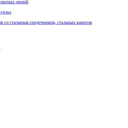
ольтных линий
 гильз
в со стальным сердечником, стальных канатов
в