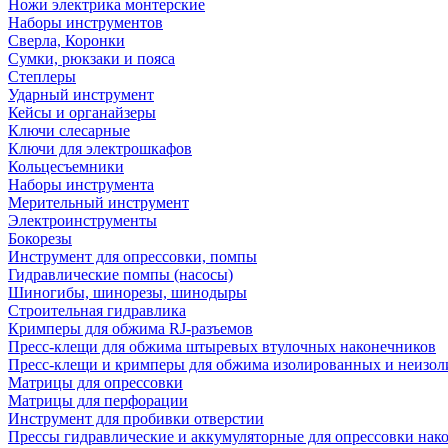
Ножи электрика монтерские
Наборы инструментов
Сверла, Коронки
Сумки, рюкзаки и пояса
Степлеры
Ударный инструмент
Кейсы и органайзеры
Ключи слесарные
Ключи для электрошкафов
Кольцесъемники
Наборы инструмента
Мерительный инструмент
Электроинструменты
Бокорезы
Инструмент для опрессовки, помпы
Гидравлические помпы (насосы)
Шиногибы, шинорезы, шинодыры
Строительная гидравлика
Кримперы для обжима RJ-разъемов
Пресс-клещи для обжима штыревых втулочных наконечников
Пресс-клещи и кримперы для обжима изолированных и неизо
Матрицы для опрессовки
Матрицы для перфорации
Инструмент для пробивки отверстии
Прессы гидравлические и аккумуляторные для опрессовки нако