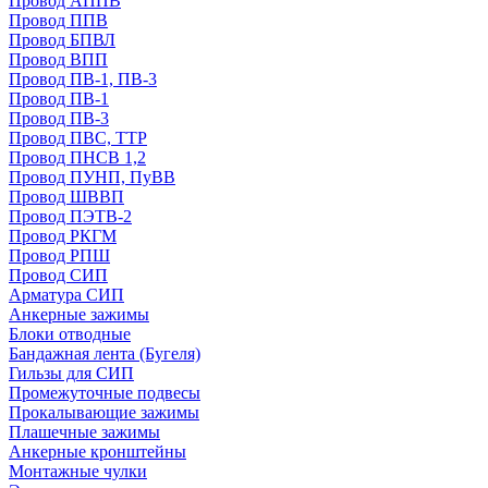
Провод АППВ
Провод ППВ
Провод БПВЛ
Провод ВПП
Провод ПВ-1, ПВ-3
Провод ПВ-1
Провод ПВ-3
Провод ПВС, ТТР
Провод ПНСВ 1,2
Провод ПУНП, ПуВВ
Провод ШВВП
Провод ПЭТВ-2
Провод РКГМ
Провод РПШ
Провод СИП
Арматура СИП
Анкерные зажимы
Блоки отводные
Бандажная лента (Бугеля)
Гильзы для СИП
Промежуточные подвесы
Прокалывающие зажимы
Плашечные зажимы
Анкерные кронштейны
Монтажные чулки