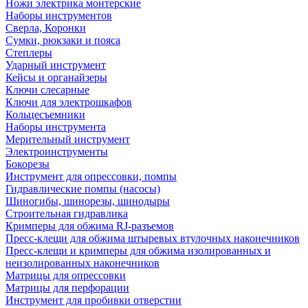
Ножи электрика монтерские
Наборы инструментов
Сверла, Коронки
Сумки, рюкзаки и пояса
Степлеры
Ударный инструмент
Кейсы и органайзеры
Ключи слесарные
Ключи для электрошкафов
Кольцесъемники
Наборы инструмента
Мерительный инструмент
Электроинструменты
Бокорезы
Инструмент для опрессовки, помпы
Гидравлические помпы (насосы)
Шиногибы, шинорезы, шинодыры
Строительная гидравлика
Кримперы для обжима RJ-разъемов
Пресс-клещи для обжима штыревых втулочных наконечников
Пресс-клещи и кримперы для обжима изолированных и
неизолированных наконечников
Матрицы для опрессовки
Матрицы для перфорации
Инструмент для пробивки отверстии