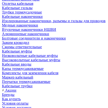
Оплетка кабельная
Кабельные гильзы
Трубки термоусадочные
Кабельные наконечники
Изолированные наконечники, разъемы и гильзы для проводов
Медные наконечники
Втулочные наконечники НШВИ
Алюминиевые наконечники
Болтовые соединители и наконечники
Зажим крокодил
Сжимы ответвительные
Кабельные муфты
Низковольтные кабельные муфты
Высоковольтные кабельные муфты
Кабельные вводы
Капы термоусаживаемые
Комплекты для заземления кабеля
Маркер кабельный
Перчатки термоусаживаемые
Кабельные трубки
Акции
Бренды
Как купить
Условия оплаты
Условия доставки