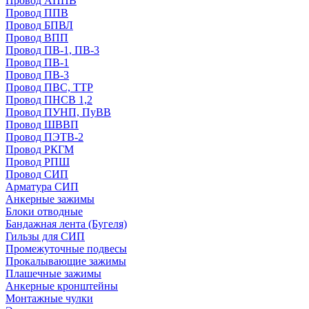
Провод АППВ
Провод ППВ
Провод БПВЛ
Провод ВПП
Провод ПВ-1, ПВ-3
Провод ПВ-1
Провод ПВ-3
Провод ПВС, ТТР
Провод ПНСВ 1,2
Провод ПУНП, ПуВВ
Провод ШВВП
Провод ПЭТВ-2
Провод РКГМ
Провод РПШ
Провод СИП
Арматура СИП
Анкерные зажимы
Блоки отводные
Бандажная лента (Бугеля)
Гильзы для СИП
Промежуточные подвесы
Прокалывающие зажимы
Плашечные зажимы
Анкерные кронштейны
Монтажные чулки