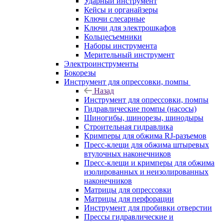
Ударный инструмент
Кейсы и органайзеры
Ключи слесарные
Ключи для электрошкафов
Кольцесъемники
Наборы инструмента
Мерительный инструмент
Электроинструменты
Бокорезы
Инструмент для опрессовки, помпы
Назад
Инструмент для опрессовки, помпы
Гидравлические помпы (насосы)
Шиногибы, шинорезы, шинодыры
Строительная гидравлика
Кримперы для обжима RJ-разъемов
Пресс-клещи для обжима штыревых
втулочных наконечников
Пресс-клещи и кримперы для обжима
изолированных и неизолированных
наконечников
Матрицы для опрессовки
Матрицы для перфорации
Инструмент для пробивки отверстии
Прессы гидравлические и