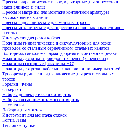
Прессы гидравлические и аккумуляторные для опрессовки
наконечников и гильз
Прессы и матрицы для монтажа контактной арматуры
высоковольтных линий
Прессы гидравлические для монтажа тросов
Прессы механические для опрессовки силовых наконечников
и гильз
Инструмент для резки кабеля
Ножницы гидравлические и аккумуляторные для резки
проводов со стальным сердечником, стальных канатов
Болторезы, гайколомы, арматурорезы и монтажные резаки
Ножницы для резки проводов и кабелей (кабелерезы)
Ножницы секторные (ножницы НС)
Ножницы для резки кабельных каналов и полимерных труб
Тросорезы ручные и гидравлические для резки стальных
тросов
Горелки, Фены
Отвертки
Наборы диэлектрических отверток
Наборы слесарно-монтажных отверток
Пассатижи
Лебедки для монтажа
Инструмент для монтажа стяжек
Когти, Лазы
Тепловые пушки