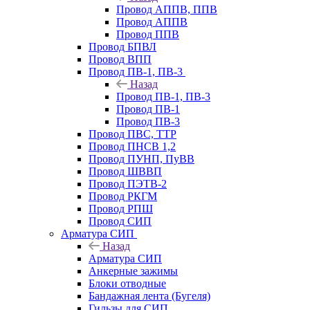
Провод АППВ, ППВ
Провод АППВ
Провод ППВ
Провод БПВЛ
Провод ВПП
Провод ПВ-1, ПВ-3
Назад
Провод ПВ-1, ПВ-3
Провод ПВ-1
Провод ПВ-3
Провод ПВС, ТТР
Провод ПНСВ 1,2
Провод ПУНП, ПуВВ
Провод ШВВП
Провод ПЭТВ-2
Провод РКГМ
Провод РПШ
Провод СИП
Арматура СИП
Назад
Арматура СИП
Анкерные зажимы
Блоки отводные
Бандажная лента (Бугеля)
Гильзы для СИП