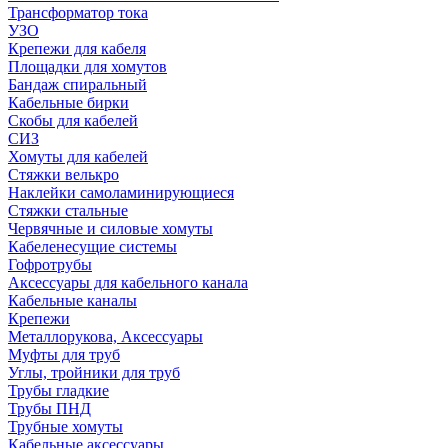
Трансформатор тока
УЗО
Крепежи для кабеля
Площадки для хомутов
Бандаж спиральный
Кабельные бирки
Cкобы для кабелей
СИЗ
Хомуты для кабелей
Стяжки велькро
Наклейки самоламинирующиеся
Стяжки стальные
Червячные и силовые хомуты
Кабеленесущие системы
Гофротрубы
Аксессуары для кабельного канала
Кабельные каналы
Крепежи
Металлорукова, Аксессуары
Муфты для труб
Углы, тройники для труб
Трубы гладкие
Трубы ПНД
Трубные хомуты
Кабельные аксессуары