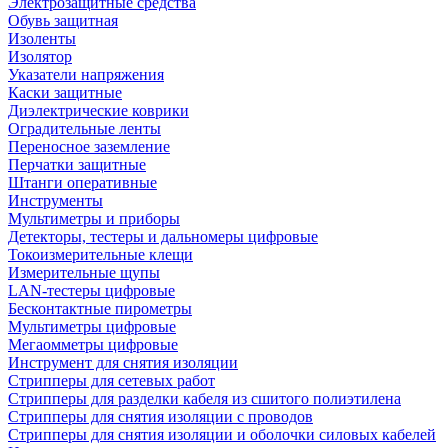
Электрозащитные средства
Обувь защитная
Изоленты
Изолятор
Указатели напряжения
Каски защитные
Диэлектрические коврики
Оградительные ленты
Переносное заземление
Перчатки защитные
Штанги оперативные
Инструменты
Мультиметры и приборы
Детекторы, тестеры и дальномеры цифровые
Токоизмерительные клещи
Измерительные щупы
LAN-тестеры цифровые
Бесконтактные пирометры
Мультиметры цифровые
Мегаомметры цифровые
Инструмент для снятия изоляции
Стрипперы для сетевых работ
Стрипперы для разделки кабеля из сшитого полиэтилена
Cтрипперы для снятия изоляции с проводов
Стрипперы для снятия изоляции и оболочки силовых кабелей