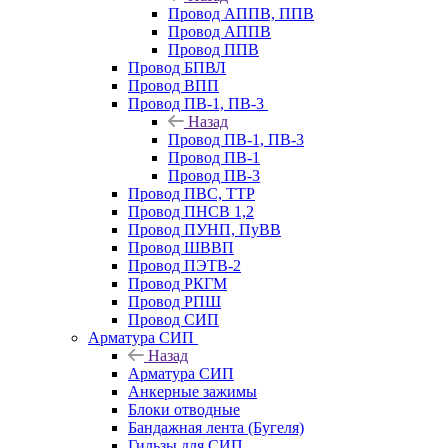
Провод АППВ, ППВ
Провод АППВ
Провод ППВ
Провод БПВЛ
Провод ВПП
Провод ПВ-1, ПВ-3
Назад
Провод ПВ-1, ПВ-3
Провод ПВ-1
Провод ПВ-3
Провод ПВС, ТТР
Провод ПНСВ 1,2
Провод ПУНП, ПуВВ
Провод ШВВП
Провод ПЭТВ-2
Провод РКГМ
Провод РПШ
Провод СИП
Арматура СИП
Назад
Арматура СИП
Анкерные зажимы
Блоки отводные
Бандажная лента (Бугеля)
Гильзы для СИП