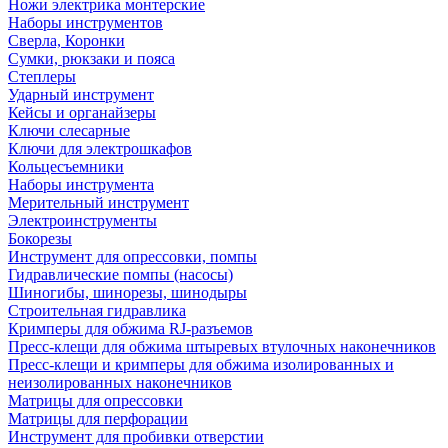
Ножи электрика монтерские
Наборы инструментов
Сверла, Коронки
Сумки, рюкзаки и пояса
Степлеры
Ударный инструмент
Кейсы и органайзеры
Ключи слесарные
Ключи для электрошкафов
Кольцесъемники
Наборы инструмента
Мерительный инструмент
Электроинструменты
Бокорезы
Инструмент для опрессовки, помпы
Гидравлические помпы (насосы)
Шиногибы, шинорезы, шинодыры
Строительная гидравлика
Кримперы для обжима RJ-разъемов
Пресс-клещи для обжима штыревых втулочных наконечников
Пресс-клещи и кримперы для обжима изолированных и
неизолированных наконечников
Матрицы для опрессовки
Матрицы для перфорации
Инструмент для пробивки отверстии