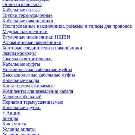
Оплетка кабельная
Кабельные гильзы
Трубки термоусадочные
Кабельные наконечники
Изолированные наконечники, разъемы и гильзы для проводов
Медные наконечники
Втулочные наконечники НШВИ
Алюминиевые наконечники
Болтовые соединители и наконечники
Зажим крокодил
Сжимы ответвительные
Кабельные муфты
Низковольтные кабельные муфты
Высоковольтные кабельные муфты
Кабельные вводы
Капы термоусаживаемые
Комплекты для заземления кабеля
Маркер кабельный
Перчатки термоусаживаемые
Кабельные трубки
Акции
Бренды
Как купить
Условия оплаты
Условия доставки