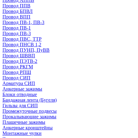
Провод АППВ
Провод ППВ
Провод БПВЛ
Провод ВПП
Провод ПВ-1, ПВ-3
Провод ПВ-1
Провод ПВ-3
Провод ПВС, ТТР
Провод ПНСВ 1,2
Провод ПУНП, ПуВВ
Провод ШВВП
Провод ПЭТВ-2
Провод РКГМ
Провод РПШ
Провод СИП
Арматура СИП
Анкерные зажимы
Блоки отводные
Бандажная лента (Бугеля)
Гильзы для СИП
Промежуточные подвесы
Прокалывающие зажимы
Плашечные зажимы
Анкерные кронштейны
Монтажные чулки