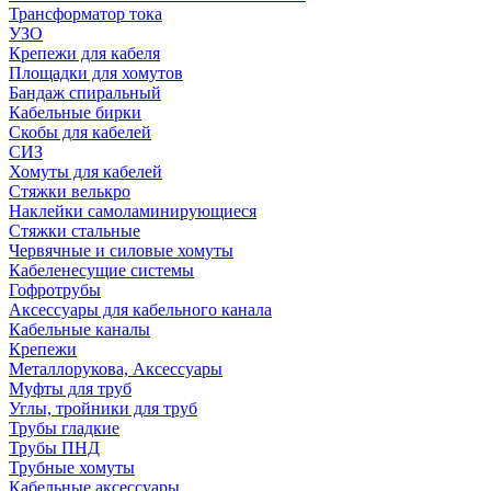
Трансформатор тока
УЗО
Крепежи для кабеля
Площадки для хомутов
Бандаж спиральный
Кабельные бирки
Cкобы для кабелей
СИЗ
Хомуты для кабелей
Стяжки велькро
Наклейки самоламинирующиеся
Стяжки стальные
Червячные и силовые хомуты
Кабеленесущие системы
Гофротрубы
Аксессуары для кабельного канала
Кабельные каналы
Крепежи
Металлорукова, Аксессуары
Муфты для труб
Углы, тройники для труб
Трубы гладкие
Трубы ПНД
Трубные хомуты
Кабельные аксессуары