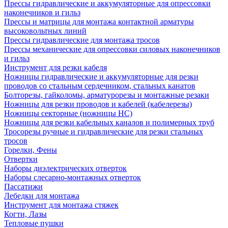
Прессы гидравлические и аккумуляторные для опрессовки
наконечников и гильз
Прессы и матрицы для монтажа контактной арматуры
высоковольтных линий
Прессы гидравлические для монтажа тросов
Прессы механические для опрессовки силовых наконечников
и гильз
Инструмент для резки кабеля
Ножницы гидравлические и аккумуляторные для резки
проводов со стальным сердечником, стальных канатов
Болторезы, гайколомы, арматурорезы и монтажные резаки
Ножницы для резки проводов и кабелей (кабелерезы)
Ножницы секторные (ножницы НС)
Ножницы для резки кабельных каналов и полимерных труб
Тросорезы ручные и гидравлические для резки стальных
тросов
Горелки, Фены
Отвертки
Наборы диэлектрических отверток
Наборы слесарно-монтажных отверток
Пассатижи
Лебедки для монтажа
Инструмент для монтажа стяжек
Когти, Лазы
Тепловые пушки