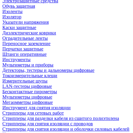
Электрозащитные средства
Обувь защитная
Изоленты
Изолятор
Указатели напряжения
Каски защитные
Диэлектрические коврики
Оградительные ленты
Переносное заземление
Перчатки защитные
Штанги оперативные
Инструменты
Мультиметры и приборы
Детекторы, тестеры и дальномеры цифровые
Токоизмерительные клещи
Измерительные щупы
LAN-тестеры цифровые
Бесконтактные пирометры
Мультиметры цифровые
Мегаомметры цифровые
Инструмент для снятия изоляции
Стрипперы для сетевых работ
Стрипперы для разделки кабеля из сшитого полиэтилена
Cтрипперы для снятия изоляции с проводов
Стрипперы для снятия изоляции и оболочки силовых кабелей