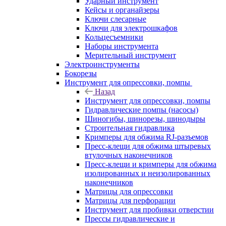
Ударный инструмент
Кейсы и органайзеры
Ключи слесарные
Ключи для электрошкафов
Кольцесъемники
Наборы инструмента
Мерительный инструмент
Электроинструменты
Бокорезы
Инструмент для опрессовки, помпы
Назад
Инструмент для опрессовки, помпы
Гидравлические помпы (насосы)
Шиногибы, шинорезы, шинодыры
Строительная гидравлика
Кримперы для обжима RJ-разъемов
Пресс-клещи для обжима штыревых
втулочных наконечников
Пресс-клещи и кримперы для обжима
изолированных и неизолированных
наконечников
Матрицы для опрессовки
Матрицы для перфорации
Инструмент для пробивки отверстии
Прессы гидравлические и