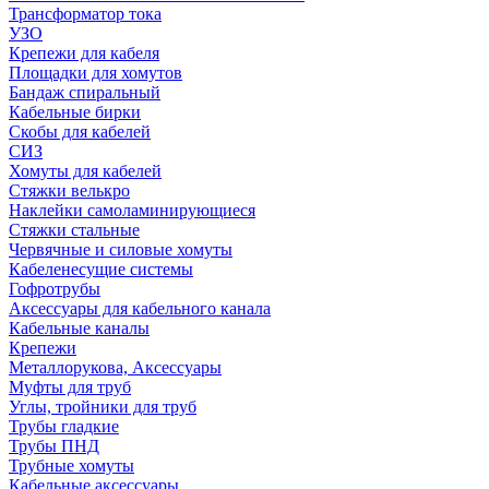
Трансформатор тока
УЗО
Крепежи для кабеля
Площадки для хомутов
Бандаж спиральный
Кабельные бирки
Cкобы для кабелей
СИЗ
Хомуты для кабелей
Стяжки велькро
Наклейки самоламинирующиеся
Стяжки стальные
Червячные и силовые хомуты
Кабеленесущие системы
Гофротрубы
Аксессуары для кабельного канала
Кабельные каналы
Крепежи
Металлорукова, Аксессуары
Муфты для труб
Углы, тройники для труб
Трубы гладкие
Трубы ПНД
Трубные хомуты
Кабельные аксессуары