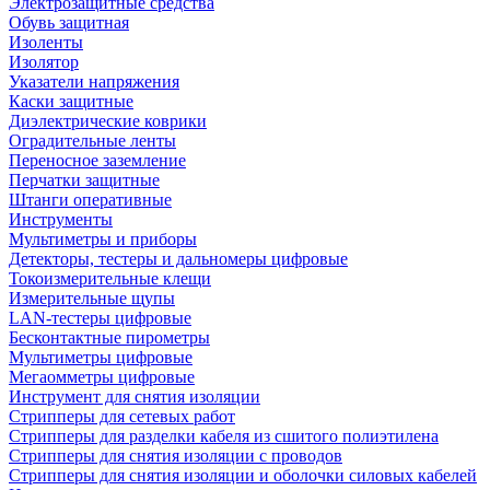
Электрозащитные средства
Обувь защитная
Изоленты
Изолятор
Указатели напряжения
Каски защитные
Диэлектрические коврики
Оградительные ленты
Переносное заземление
Перчатки защитные
Штанги оперативные
Инструменты
Мультиметры и приборы
Детекторы, тестеры и дальномеры цифровые
Токоизмерительные клещи
Измерительные щупы
LAN-тестеры цифровые
Бесконтактные пирометры
Мультиметры цифровые
Мегаомметры цифровые
Инструмент для снятия изоляции
Стрипперы для сетевых работ
Стрипперы для разделки кабеля из сшитого полиэтилена
Cтрипперы для снятия изоляции с проводов
Стрипперы для снятия изоляции и оболочки силовых кабелей