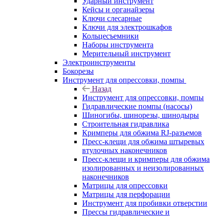
Ударный инструмент
Кейсы и органайзеры
Ключи слесарные
Ключи для электрошкафов
Кольцесъемники
Наборы инструмента
Мерительный инструмент
Электроинструменты
Бокорезы
Инструмент для опрессовки, помпы
Назад
Инструмент для опрессовки, помпы
Гидравлические помпы (насосы)
Шиногибы, шинорезы, шинодыры
Строительная гидравлика
Кримперы для обжима RJ-разъемов
Пресс-клещи для обжима штыревых
втулочных наконечников
Пресс-клещи и кримперы для обжима
изолированных и неизолированных
наконечников
Матрицы для опрессовки
Матрицы для перфорации
Инструмент для пробивки отверстии
Прессы гидравлические и