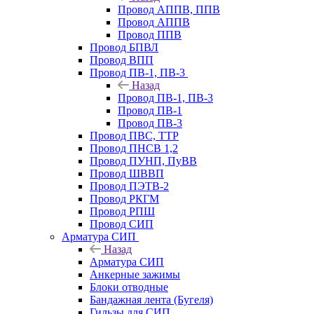
Провод АППВ, ППВ
Провод АППВ
Провод ППВ
Провод БПВЛ
Провод ВПП
Провод ПВ-1, ПВ-3
Назад
Провод ПВ-1, ПВ-3
Провод ПВ-1
Провод ПВ-3
Провод ПВС, ТТР
Провод ПНСВ 1,2
Провод ПУНП, ПуВВ
Провод ШВВП
Провод ПЭТВ-2
Провод РКГМ
Провод РПШ
Провод СИП
Арматура СИП
Назад
Арматура СИП
Анкерные зажимы
Блоки отводные
Бандажная лента (Бугеля)
Гильзы для СИП