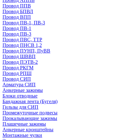
Провод АППВ
Провод ППВ
Провод БПВЛ
Провод ВПП
Провод ПВ-1, ПВ-3
Провод ПВ-1
Провод ПВ-3
Провод ПВС, ТТР
Провод ПНСВ 1,2
Провод ПУНП, ПуВВ
Провод ШВВП
Провод ПЭТВ-2
Провод РКГМ
Провод РПШ
Провод СИП
Арматура СИП
Анкерные зажимы
Блоки отводные
Бандажная лента (Бугеля)
Гильзы для СИП
Промежуточные подвесы
Прокалывающие зажимы
Плашечные зажимы
Анкерные кронштейны
Монтажные чулки