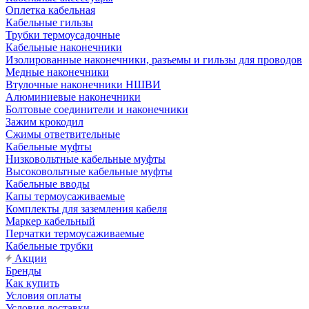
Оплетка кабельная
Кабельные гильзы
Трубки термоусадочные
Кабельные наконечники
Изолированные наконечники, разъемы и гильзы для проводов
Медные наконечники
Втулочные наконечники НШВИ
Алюминиевые наконечники
Болтовые соединители и наконечники
Зажим крокодил
Сжимы ответвительные
Кабельные муфты
Низковольтные кабельные муфты
Высоковольтные кабельные муфты
Кабельные вводы
Капы термоусаживаемые
Комплекты для заземления кабеля
Маркер кабельный
Перчатки термоусаживаемые
Кабельные трубки
Акции
Бренды
Как купить
Условия оплаты
Условия доставки