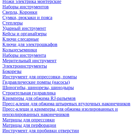
Ножи электрика монтерские
Наборы инструментов
Сверла, Коронки
Сумки, рюкзаки и пояса
Степлеры
Ударный инструмент
Кейсы и органайзеры
Ключи слесарные
Ключи для электрошкафов
Кольцесъемники
Наборы инструмента
Мерительный инструмент
Электроинструменты
Бокорезы
Инструмент для опрессовки, помпы
Гидравлические помпы (насосы)
Шиногибы, шинорезы, шинодыры
Строительная гидравлика
Кримперы для обжима RJ-разъемов
Пресс-клещи для обжима штыревых втулочных наконечников
Пресс-клещи и кримперы для обжима изолированных и
неизолированных наконечников
Матрицы для опрессовки
Матрицы для перфорации
Инструмент для пробивки отверстии