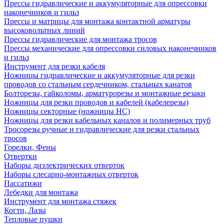
Прессы гидравлические и аккумуляторные для опрессовки
наконечников и гильз
Прессы и матрицы для монтажа контактной арматуры
высоковольтных линий
Прессы гидравлические для монтажа тросов
Прессы механические для опрессовки силовых наконечников
и гильз
Инструмент для резки кабеля
Ножницы гидравлические и аккумуляторные для резки
проводов со стальным сердечником, стальных канатов
Болторезы, гайколомы, арматурорезы и монтажные резаки
Ножницы для резки проводов и кабелей (кабелерезы)
Ножницы секторные (ножницы НС)
Ножницы для резки кабельных каналов и полимерных труб
Тросорезы ручные и гидравлические для резки стальных
тросов
Горелки, Фены
Отвертки
Наборы диэлектрических отверток
Наборы слесарно-монтажных отверток
Пассатижи
Лебедки для монтажа
Инструмент для монтажа стяжек
Когти, Лазы
Тепловые пушки