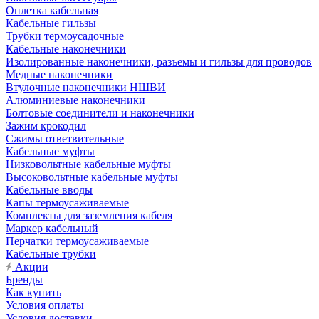
Оплетка кабельная
Кабельные гильзы
Трубки термоусадочные
Кабельные наконечники
Изолированные наконечники, разъемы и гильзы для проводов
Медные наконечники
Втулочные наконечники НШВИ
Алюминиевые наконечники
Болтовые соединители и наконечники
Зажим крокодил
Сжимы ответвительные
Кабельные муфты
Низковольтные кабельные муфты
Высоковольтные кабельные муфты
Кабельные вводы
Капы термоусаживаемые
Комплекты для заземления кабеля
Маркер кабельный
Перчатки термоусаживаемые
Кабельные трубки
Акции
Бренды
Как купить
Условия оплаты
Условия доставки