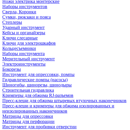
Ножи электрика монтерские
Наборы инструментов
Сверла, Коронки
Сумки, рюкзаки и пояса
Степлеры
Ударный инструмент
Кейсы и органайзеры
Ключи слесарные
Ключи для электрошкафов
Кольцесъемники
Наборы инструмента
Мерительный инструмент
Электроинструменты
Бокорезы
Инструмент для опрессовки, помпы
Гидравлические помпы (насосы)
Шиногибы, шинорезы, шинодыры
Строительная гидравлика
Кримперы для обжима RJ-разъемов
Пресс-клещи для обжима штыревых втулочных наконечников
Пресс-клещи и кримперы для обжима изолированных и
неизолированных наконечников
Матрицы для опрессовки
Матрицы для перфорации
Инструмент для пробивки отверстии