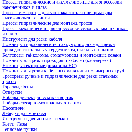
Прессы гидравлические и аккумуляторные для опрессовки
наконечников и гильз
Прессы и матрицы для монтажа контактной арматуры
высоковольтных линий
Прессы гидравлические для монтажа тросов
Прессы механические для опрессовки силовых наконечников
и гильз
Инструмент для резки кабеля
Ножницы гидравлические и аккумуляторные для резки
проводов со стальным сердечником, стальных канатов
Болторезы, гайколомы, арматурорезы и монтажные резаки
Ножницы для резки проводов и кабелей (кабелерезы)
Ножницы секторные (ножницы НС)
Ножницы для резки кабельных каналов и полимерных труб
Тросорезы ручные и гидравлические для резки стальных
тросов
Горелки, Фены
Отвертки
Наборы диэлектрических отверток
Наборы слесарно-монтажных отверток
Пассатижи
Лебедки для монтажа
Инструмент для монтажа стяжек
Когти, Лазы
Тепловые пушки