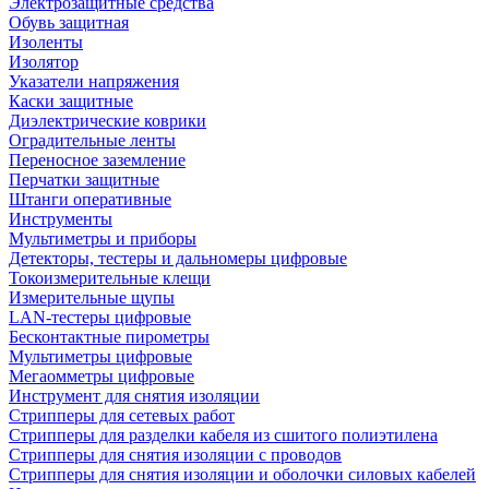
Электрозащитные средства
Обувь защитная
Изоленты
Изолятор
Указатели напряжения
Каски защитные
Диэлектрические коврики
Оградительные ленты
Переносное заземление
Перчатки защитные
Штанги оперативные
Инструменты
Мультиметры и приборы
Детекторы, тестеры и дальномеры цифровые
Токоизмерительные клещи
Измерительные щупы
LAN-тестеры цифровые
Бесконтактные пирометры
Мультиметры цифровые
Мегаомметры цифровые
Инструмент для снятия изоляции
Стрипперы для сетевых работ
Стрипперы для разделки кабеля из сшитого полиэтилена
Cтрипперы для снятия изоляции с проводов
Стрипперы для снятия изоляции и оболочки силовых кабелей