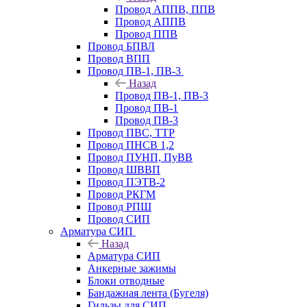
Провод АППВ, ППВ
Провод АППВ
Провод ППВ
Провод БПВЛ
Провод ВПП
Провод ПВ-1, ПВ-3
Назад
Провод ПВ-1, ПВ-3
Провод ПВ-1
Провод ПВ-3
Провод ПВС, ТТР
Провод ПНСВ 1,2
Провод ПУНП, ПуВВ
Провод ШВВП
Провод ПЭТВ-2
Провод РКГМ
Провод РПШ
Провод СИП
Арматура СИП
Назад
Арматура СИП
Анкерные зажимы
Блоки отводные
Бандажная лента (Бугеля)
Гильзы для СИП