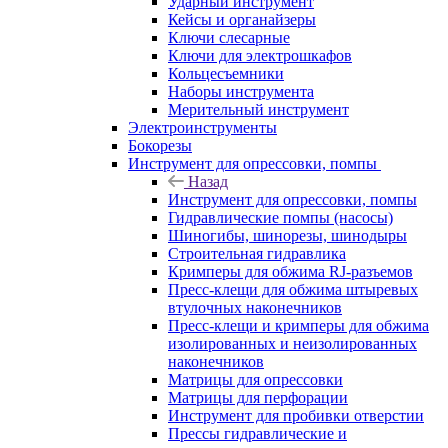
Ударный инструмент
Кейсы и органайзеры
Ключи слесарные
Ключи для электрошкафов
Кольцесъемники
Наборы инструмента
Мерительный инструмент
Электроинструменты
Бокорезы
Инструмент для опрессовки, помпы
Назад
Инструмент для опрессовки, помпы
Гидравлические помпы (насосы)
Шиногибы, шинорезы, шинодыры
Строительная гидравлика
Кримперы для обжима RJ-разъемов
Пресс-клещи для обжима штыревых
втулочных наконечников
Пресс-клещи и кримперы для обжима
изолированных и неизолированных
наконечников
Матрицы для опрессовки
Матрицы для перфорации
Инструмент для пробивки отверстии
Прессы гидравлические и