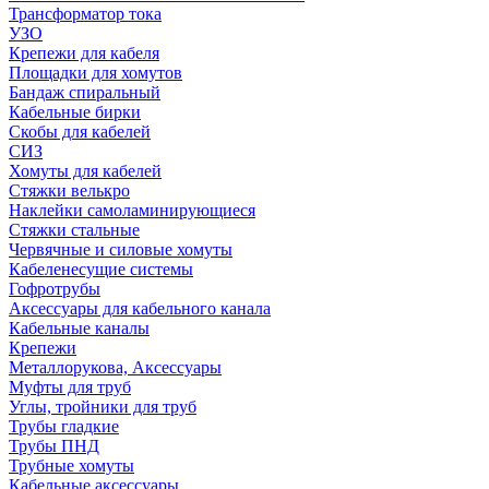
Трансформатор тока
УЗО
Крепежи для кабеля
Площадки для хомутов
Бандаж спиральный
Кабельные бирки
Cкобы для кабелей
СИЗ
Хомуты для кабелей
Стяжки велькро
Наклейки самоламинирующиеся
Стяжки стальные
Червячные и силовые хомуты
Кабеленесущие системы
Гофротрубы
Аксессуары для кабельного канала
Кабельные каналы
Крепежи
Металлорукова, Аксессуары
Муфты для труб
Углы, тройники для труб
Трубы гладкие
Трубы ПНД
Трубные хомуты
Кабельные аксессуары