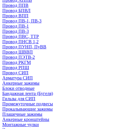
Провод АППВ
Провод ППВ
Провод БПВЛ
Провод ВПП
Провод ПВ-1, ПВ-3
Провод ПВ-1
Провод ПВ-3
Провод ПВС, ТТР
Провод ПНСВ 1,2
Провод ПУНП, ПуВВ
Провод ШВВП
Провод ПЭТВ-2
Провод РКГМ
Провод РПШ
Провод СИП
Арматура СИП
Анкерные зажимы
Блоки отводные
Бандажная лента (Бугеля)
Гильзы для СИП
Промежуточные подвесы
Прокалывающие зажимы
Плашечные зажимы
Анкерные кронштейны
Монтажные чулки