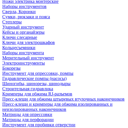
Ножи электрика монтерские
Наборы инструментов
Сверла, Коронки
Сумки, рюкзаки и пояса
Степлеры
Ударный инструмент
Кейсы и органайзеры
Ключи слесарные
Ключи для электрошкафов
Кольцесъемники
Наборы инструмента
Мерительный инструмент
Электроинструменты
Бокорезы
Инструмент для опрессовки, помпы
Гидравлические помпы (насосы)
Шиногибы, шинорезы, шинодыры
Строительная гидравлика
Кримперы для обжима RJ-разъемов
Пресс-клещи для обжима штыревых втулочных наконечников
Пресс-клещи и кримперы для обжима изолированных и
неизолированных наконечников
Матрицы для опрессовки
Матрицы для перфорации
Инструмент для пробивки отверстии