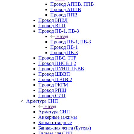
Провод АППВ, ППВ
Провод АППВ
Провод ППВ
Провод БПВЛ
Провод ВПП
Провод ПВ-1, ПВ-3
Назад
Провод ПВ-1, ПВ-3
Провод ПВ-1
Провод ПВ-3
Провод ПВС, ТТР
Провод ПНСВ 1,2
Провод ПУНП, ПуВВ
Провод ШВВП
Провод ПЭТВ-2
Провод РКГМ
Провод РПШ
Провод СИП
Арматура СИП
Назад
Арматура СИП
Анкерные зажимы
Блоки отводные
Бандажная лента (Бугеля)
Гильзы для СИП