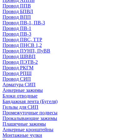
Провод АППВ
Провод ППВ
Провод БПВЛ
Провод ВПП
Провод ПВ-1, ПВ-3
Провод ПВ-1
Провод ПВ-3
Провод ПВС, ТТР
Провод ПНСВ 1,2
Провод ПУНП, ПуВВ
Провод ШВВП
Провод ПЭТВ-2
Провод РКГМ
Провод РПШ
Провод СИП
Арматура СИП
Анкерные зажимы
Блоки отводные
Бандажная лента (Бугеля)
Гильзы для СИП
Промежуточные подвесы
Прокалывающие зажимы
Плашечные зажимы
Анкерные кронштейны
Монтажные чулки