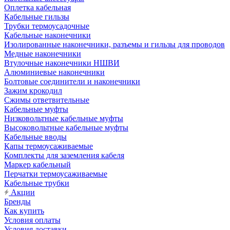
Оплетка кабельная
Кабельные гильзы
Трубки термоусадочные
Кабельные наконечники
Изолированные наконечники, разъемы и гильзы для проводов
Медные наконечники
Втулочные наконечники НШВИ
Алюминиевые наконечники
Болтовые соединители и наконечники
Зажим крокодил
Сжимы ответвительные
Кабельные муфты
Низковольтные кабельные муфты
Высоковольтные кабельные муфты
Кабельные вводы
Капы термоусаживаемые
Комплекты для заземления кабеля
Маркер кабельный
Перчатки термоусаживаемые
Кабельные трубки
Акции
Бренды
Как купить
Условия оплаты
Условия доставки