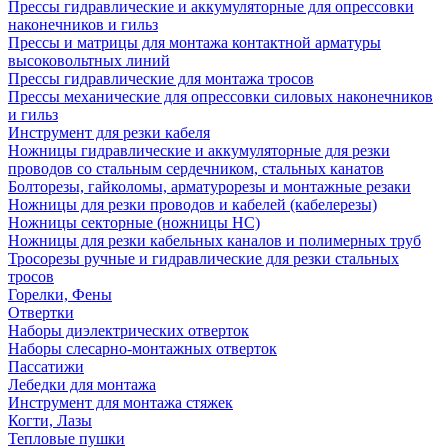
Прессы гидравлические и аккумуляторные для опрессовки
наконечников и гильз
Прессы и матрицы для монтажа контактной арматуры
высоковольтных линий
Прессы гидравлические для монтажа тросов
Прессы механические для опрессовки силовых наконечников
и гильз
Инструмент для резки кабеля
Ножницы гидравлические и аккумуляторные для резки
проводов со стальным сердечником, стальных канатов
Болторезы, гайколомы, арматурорезы и монтажные резаки
Ножницы для резки проводов и кабелей (кабелерезы)
Ножницы секторные (ножницы НС)
Ножницы для резки кабельных каналов и полимерных труб
Тросорезы ручные и гидравлические для резки стальных
тросов
Горелки, Фены
Отвертки
Наборы диэлектрических отверток
Наборы слесарно-монтажных отверток
Пассатижи
Лебедки для монтажа
Инструмент для монтажа стяжек
Когти, Лазы
Тепловые пушки