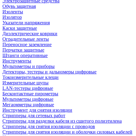
Электрозащитные средства
Обувь защитная
Изоленты
Изолятор
Указатели напряжения
Каски защитные
Диэлектрические коврики
Оградительные ленты
Переносное заземление
Перчатки защитные
Штанги оперативные
Инструменты
Мультиметры и приборы
Детекторы, тестеры и дальномеры цифровые
Токоизмерительные клещи
Измерительные щупы
LAN-тестеры цифровые
Бесконтактные пирометры
Мультиметры цифровые
Мегаомметры цифровые
Инструмент для снятия изоляции
Стрипперы для сетевых работ
Стрипперы для разделки кабеля из сшитого полиэтилена
Cтрипперы для снятия изоляции с проводов
Стрипперы для снятия изоляции и оболочки силовых кабелей