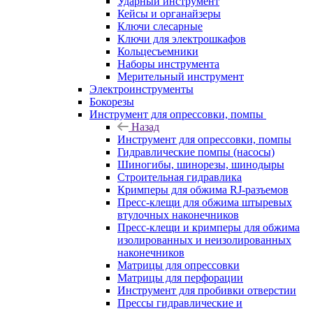
Ударный инструмент
Кейсы и органайзеры
Ключи слесарные
Ключи для электрошкафов
Кольцесъемники
Наборы инструмента
Мерительный инструмент
Электроинструменты
Бокорезы
Инструмент для опрессовки, помпы
Назад
Инструмент для опрессовки, помпы
Гидравлические помпы (насосы)
Шиногибы, шинорезы, шинодыры
Строительная гидравлика
Кримперы для обжима RJ-разъемов
Пресс-клещи для обжима штыревых
втулочных наконечников
Пресс-клещи и кримперы для обжима
изолированных и неизолированных
наконечников
Матрицы для опрессовки
Матрицы для перфорации
Инструмент для пробивки отверстии
Прессы гидравлические и