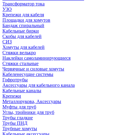
Трансформатор тока
УЗО
Крепежи для кабеля
Площадки для хомутов
Бандаж спиральный
Кабельные бирки
Cкобы для кабелей
СИЗ
Хомуты для кабелей
Стяжки велькро
Наклейки самоламинирующиеся
Стяжки стальные
Червячные и силовые хомуты
Кабеленесущие системы
Гофротрубы
Аксессуары для кабельного канала
Кабельные каналы
Крепежи
Металлорукова, Аксессуары
Муфты для труб
Углы, тройники для труб
Трубы гладкие
Трубы ПНД
Трубные хомуты
Кабельные аксессуары