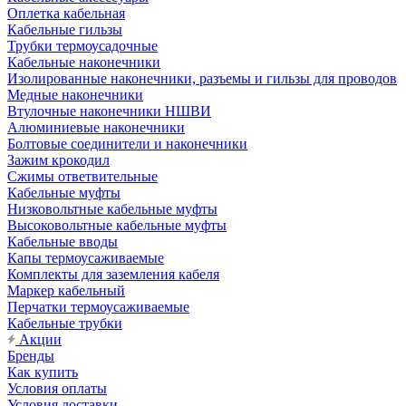
Оплетка кабельная
Кабельные гильзы
Трубки термоусадочные
Кабельные наконечники
Изолированные наконечники, разъемы и гильзы для проводов
Медные наконечники
Втулочные наконечники НШВИ
Алюминиевые наконечники
Болтовые соединители и наконечники
Зажим крокодил
Сжимы ответвительные
Кабельные муфты
Низковольтные кабельные муфты
Высоковольтные кабельные муфты
Кабельные вводы
Капы термоусаживаемые
Комплекты для заземления кабеля
Маркер кабельный
Перчатки термоусаживаемые
Кабельные трубки
Акции
Бренды
Как купить
Условия оплаты
Условия доставки