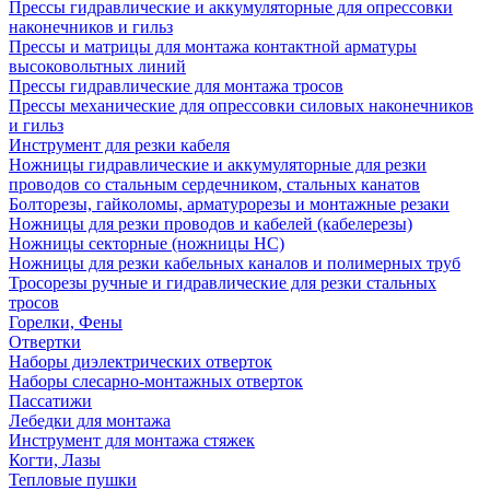
Прессы гидравлические и аккумуляторные для опрессовки
наконечников и гильз
Прессы и матрицы для монтажа контактной арматуры
высоковольтных линий
Прессы гидравлические для монтажа тросов
Прессы механические для опрессовки силовых наконечников
и гильз
Инструмент для резки кабеля
Ножницы гидравлические и аккумуляторные для резки
проводов со стальным сердечником, стальных канатов
Болторезы, гайколомы, арматурорезы и монтажные резаки
Ножницы для резки проводов и кабелей (кабелерезы)
Ножницы секторные (ножницы НС)
Ножницы для резки кабельных каналов и полимерных труб
Тросорезы ручные и гидравлические для резки стальных
тросов
Горелки, Фены
Отвертки
Наборы диэлектрических отверток
Наборы слесарно-монтажных отверток
Пассатижи
Лебедки для монтажа
Инструмент для монтажа стяжек
Когти, Лазы
Тепловые пушки