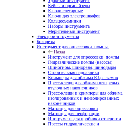
Ударный инструмент
Кейсы и органайзеры
Ключи слесарные
Ключи для электрошкафов
Кольцесъемники
Наборы инструмента
Мерительный инструмент
Электроинструменты
Бокорезы
Инструмент для опрессовки, помпы
Назад
Инструмент для опрессовки, помпы
Гидравлические помпы (насосы)
Шиногибы, шинорезы, шинодыры
Строительная гидравлика
Кримперы для обжима RJ-разъемов
Пресс-клещи для обжима штыревых
втулочных наконечников
Пресс-клещи и кримперы для обжима
изолированных и неизолированных
наконечников
Матрицы для опрессовки
Матрицы для перфорации
Инструмент для пробивки отверстии
Прессы гидравлические и