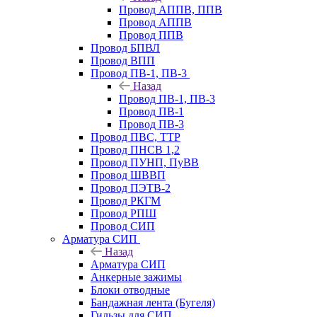
Провод АППВ, ППВ
Провод АППВ
Провод ППВ
Провод БПВЛ
Провод ВПП
Провод ПВ-1, ПВ-3
Назад
Провод ПВ-1, ПВ-3
Провод ПВ-1
Провод ПВ-3
Провод ПВС, ТТР
Провод ПНСВ 1,2
Провод ПУНП, ПуВВ
Провод ШВВП
Провод ПЭТВ-2
Провод РКГМ
Провод РПШ
Провод СИП
Арматура СИП
Назад
Арматура СИП
Анкерные зажимы
Блоки отводные
Бандажная лента (Бугеля)
Гильзы для СИП