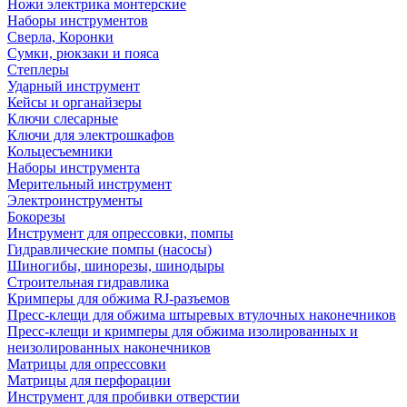
Ножи электрика монтерские
Наборы инструментов
Сверла, Коронки
Сумки, рюкзаки и пояса
Степлеры
Ударный инструмент
Кейсы и органайзеры
Ключи слесарные
Ключи для электрошкафов
Кольцесъемники
Наборы инструмента
Мерительный инструмент
Электроинструменты
Бокорезы
Инструмент для опрессовки, помпы
Гидравлические помпы (насосы)
Шиногибы, шинорезы, шинодыры
Строительная гидравлика
Кримперы для обжима RJ-разъемов
Пресс-клещи для обжима штыревых втулочных наконечников
Пресс-клещи и кримперы для обжима изолированных и
неизолированных наконечников
Матрицы для опрессовки
Матрицы для перфорации
Инструмент для пробивки отверстии