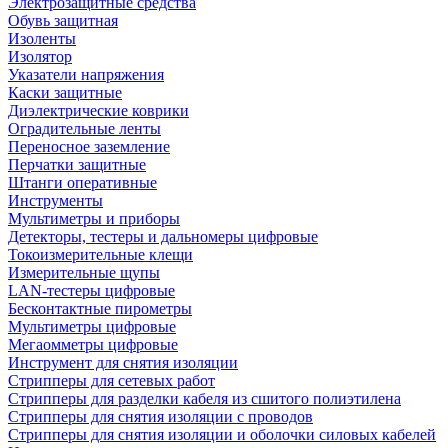
Электрозащитные средства
Обувь защитная
Изоленты
Изолятор
Указатели напряжения
Каски защитные
Диэлектрические коврики
Оградительные ленты
Переносное заземление
Перчатки защитные
Штанги оперативные
Инструменты
Мультиметры и приборы
Детекторы, тестеры и дальномеры цифровые
Токоизмерительные клещи
Измерительные щупы
LAN-тестеры цифровые
Бесконтактные пирометры
Мультиметры цифровые
Мегаомметры цифровые
Инструмент для снятия изоляции
Стрипперы для сетевых работ
Стрипперы для разделки кабеля из сшитого полиэтилена
Cтрипперы для снятия изоляции с проводов
Стрипперы для снятия изоляции и оболочки силовых кабелей