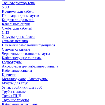
Трансформатор тока
УЗО
Крепежи для кабеля
Площадки для хомутов
Бандаж спиральный
Кабельные бирки
Cкобы для кабелей
СИЗ
Хомуты для кабелей
Стяжки велькро
Наклейки самоламинирующиеся
Стяжки стальные
Червячные и силовые хомуты
Кабеленесущие системы
Гофротрубы
Аксессуары для кабельного канала
Кабельные каналы
Крепежи
Металлорукова, Аксессуары
Муфты для труб
Углы, тройники для труб
Трубы гладкие
Трубы ПНД
Трубные хомуты
Кабельные аксессуары