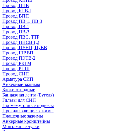
Провод АППВ
Провод ППВ
Провод БПВЛ
Провод ВПП
Провод ПВ-1, ПВ-3
Провод ПВ-1
Провод ПВ-3
Провод ПВС, ТТР
Провод ПНСВ 1,2
Провод ПУНП, ПуВВ
Провод ШВВП
Провод ПЭТВ-2
Провод РКГМ
Провод РПШ
Провод СИП
Арматура СИП
Анкерные зажимы
Блоки отводные
Бандажная лента (Бугеля)
Гильзы для СИП
Промежуточные подвесы
Прокалывающие зажимы
Плашечные зажимы
Анкерные кронштейны
Монтажные чулки