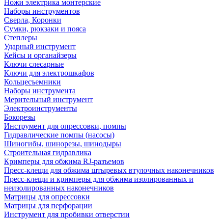
Ножи электрика монтерские
Наборы инструментов
Сверла, Коронки
Сумки, рюкзаки и пояса
Степлеры
Ударный инструмент
Кейсы и органайзеры
Ключи слесарные
Ключи для электрошкафов
Кольцесъемники
Наборы инструмента
Мерительный инструмент
Электроинструменты
Бокорезы
Инструмент для опрессовки, помпы
Гидравлические помпы (насосы)
Шиногибы, шинорезы, шинодыры
Строительная гидравлика
Кримперы для обжима RJ-разъемов
Пресс-клещи для обжима штыревых втулочных наконечников
Пресс-клещи и кримперы для обжима изолированных и
неизолированных наконечников
Матрицы для опрессовки
Матрицы для перфорации
Инструмент для пробивки отверстии