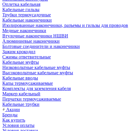
Оплетка кабельная
Кабельные гильзы
Трубки термоусадочные
Кабельные наконечники
Изолированные наконечники, разъемы и гильзы для проводов
Медные наконечники
Втулочные наконечники НШВИ
Алюминиевые наконечники
Болтовые соединители и наконечники
Зажим крокодил
Сжимы ответвительные
Кабельные муфты
Низковольтные кабельные муфты
Высоковольтные кабельные муфты
Кабельные вводы
Капы термоусаживаемые
Комплекты для заземления кабеля
Маркер кабельный
Перчатки термоусаживаемые
Кабельные трубки
Акции
Бренды
Как купить
Условия оплаты
Условия доставки