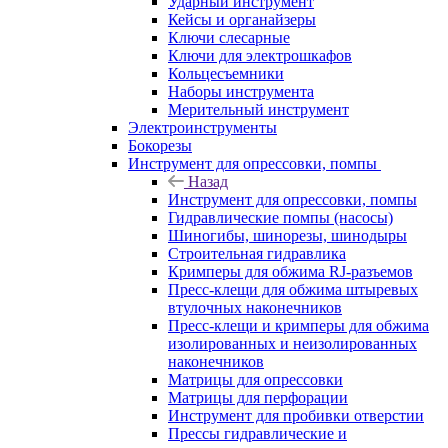
Ударный инструмент
Кейсы и органайзеры
Ключи слесарные
Ключи для электрошкафов
Кольцесъемники
Наборы инструмента
Мерительный инструмент
Электроинструменты
Бокорезы
Инструмент для опрессовки, помпы
Назад
Инструмент для опрессовки, помпы
Гидравлические помпы (насосы)
Шиногибы, шинорезы, шинодыры
Строительная гидравлика
Кримперы для обжима RJ-разъемов
Пресс-клещи для обжима штыревых
втулочных наконечников
Пресс-клещи и кримперы для обжима
изолированных и неизолированных
наконечников
Матрицы для опрессовки
Матрицы для перфорации
Инструмент для пробивки отверстии
Прессы гидравлические и