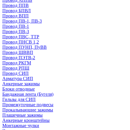
Провод АППВ
Провод ППВ
Провод БПВЛ
Провод ВПП
Провод ПВ-1, ПВ-3
Провод ПВ-1
Провод ПВ-3
Провод ПВС, ТТР
Провод ПНСВ 1,2
Провод ПУНП, ПуВВ
Провод ШВВП
Провод ПЭТВ-2
Провод РКГМ
Провод РПШ
Провод СИП
Арматура СИП
Анкерные зажимы
Блоки отводные
Бандажная лента (Бугеля)
Гильзы для СИП
Промежуточные подвесы
Прокалывающие зажимы
Плашечные зажимы
Анкерные кронштейны
Монтажные чулки