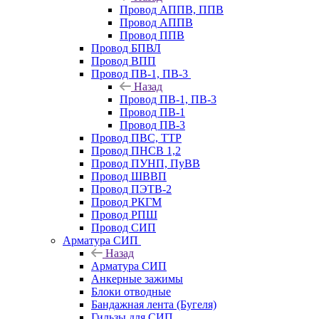
Провод АППВ, ППВ
Провод АППВ
Провод ППВ
Провод БПВЛ
Провод ВПП
Провод ПВ-1, ПВ-3
Назад
Провод ПВ-1, ПВ-3
Провод ПВ-1
Провод ПВ-3
Провод ПВС, ТТР
Провод ПНСВ 1,2
Провод ПУНП, ПуВВ
Провод ШВВП
Провод ПЭТВ-2
Провод РКГМ
Провод РПШ
Провод СИП
Арматура СИП
Назад
Арматура СИП
Анкерные зажимы
Блоки отводные
Бандажная лента (Бугеля)
Гильзы для СИП