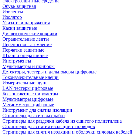
Электрозащитные средства
Обувь защитная
Изоленты
Изолятор
Указатели напряжения
Каски защитные
Диэлектрические коврики
Оградительные ленты
Переносное заземление
Перчатки защитные
Штанги оперативные
Инструменты
Мультиметры и приборы
Детекторы, тестеры и дальномеры цифровые
Токоизмерительные клещи
Измерительные щупы
LAN-тестеры цифровые
Бесконтактные пирометры
Мультиметры цифровые
Мегаомметры цифровые
Инструмент для снятия изоляции
Стрипперы для сетевых работ
Стрипперы для разделки кабеля из сшитого полиэтилена
Cтрипперы для снятия изоляции с проводов
Стрипперы для снятия изоляции и оболочки силовых кабелей