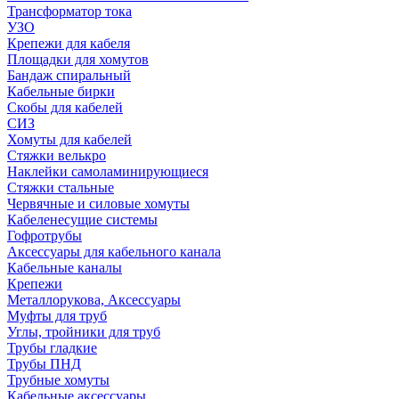
Трансформатор тока
УЗО
Крепежи для кабеля
Площадки для хомутов
Бандаж спиральный
Кабельные бирки
Cкобы для кабелей
СИЗ
Хомуты для кабелей
Стяжки велькро
Наклейки самоламинирующиеся
Стяжки стальные
Червячные и силовые хомуты
Кабеленесущие системы
Гофротрубы
Аксессуары для кабельного канала
Кабельные каналы
Крепежи
Металлорукова, Аксессуары
Муфты для труб
Углы, тройники для труб
Трубы гладкие
Трубы ПНД
Трубные хомуты
Кабельные аксессуары