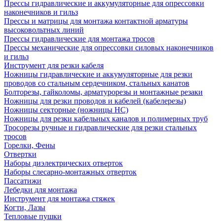
Прессы гидравлические и аккумуляторные для опрессовки
наконечников и гильз
Прессы и матрицы для монтажа контактной арматуры
высоковольтных линий
Прессы гидравлические для монтажа тросов
Прессы механические для опрессовки силовых наконечников
и гильз
Инструмент для резки кабеля
Ножницы гидравлические и аккумуляторные для резки
проводов со стальным сердечником, стальных канатов
Болторезы, гайколомы, арматурорезы и монтажные резаки
Ножницы для резки проводов и кабелей (кабелерезы)
Ножницы секторные (ножницы НС)
Ножницы для резки кабельных каналов и полимерных труб
Тросорезы ручные и гидравлические для резки стальных
тросов
Горелки, Фены
Отвертки
Наборы диэлектрических отверток
Наборы слесарно-монтажных отверток
Пассатижи
Лебедки для монтажа
Инструмент для монтажа стяжек
Когти, Лазы
Тепловые пушки