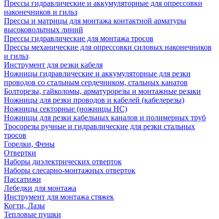
Прессы гидравлические и аккумуляторные для опрессовки
наконечников и гильз
Прессы и матрицы для монтажа контактной арматуры
высоковольтных линий
Прессы гидравлические для монтажа тросов
Прессы механические для опрессовки силовых наконечников
и гильз
Инструмент для резки кабеля
Ножницы гидравлические и аккумуляторные для резки
проводов со стальным сердечником, стальных канатов
Болторезы, гайколомы, арматурорезы и монтажные резаки
Ножницы для резки проводов и кабелей (кабелерезы)
Ножницы секторные (ножницы НС)
Ножницы для резки кабельных каналов и полимерных труб
Тросорезы ручные и гидравлические для резки стальных
тросов
Горелки, Фены
Отвертки
Наборы диэлектрических отверток
Наборы слесарно-монтажных отверток
Пассатижи
Лебедки для монтажа
Инструмент для монтажа стяжек
Когти, Лазы
Тепловые пушки