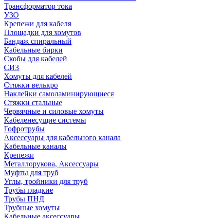
Трансформатор тока
УЗО
Крепежи для кабеля
Площадки для хомутов
Бандаж спиральный
Кабельные бирки
Cкобы для кабелей
СИЗ
Хомуты для кабелей
Стяжки велькро
Наклейки самоламинирующиеся
Стяжки стальные
Червячные и силовые хомуты
Кабеленесущие системы
Гофротрубы
Аксессуары для кабельного канала
Кабельные каналы
Крепежи
Металлорукова, Аксессуары
Муфты для труб
Углы, тройники для труб
Трубы гладкие
Трубы ПНД
Трубные хомуты
Кабельные аксессуары