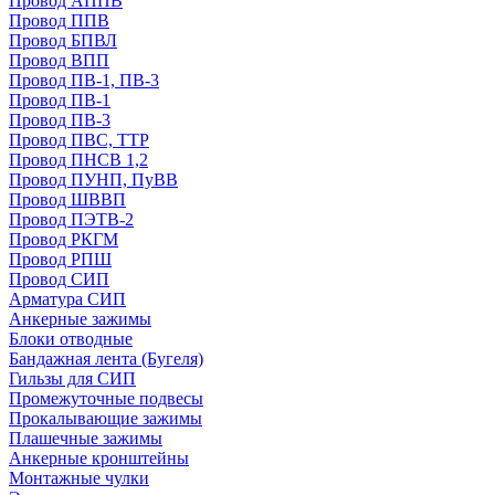
Провод АППВ
Провод ППВ
Провод БПВЛ
Провод ВПП
Провод ПВ-1, ПВ-3
Провод ПВ-1
Провод ПВ-3
Провод ПВС, ТТР
Провод ПНСВ 1,2
Провод ПУНП, ПуВВ
Провод ШВВП
Провод ПЭТВ-2
Провод РКГМ
Провод РПШ
Провод СИП
Арматура СИП
Анкерные зажимы
Блоки отводные
Бандажная лента (Бугеля)
Гильзы для СИП
Промежуточные подвесы
Прокалывающие зажимы
Плашечные зажимы
Анкерные кронштейны
Монтажные чулки