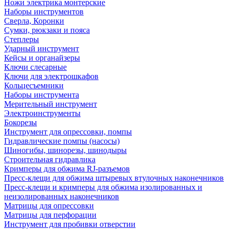
Ножи электрика монтерские
Наборы инструментов
Сверла, Коронки
Сумки, рюкзаки и пояса
Степлеры
Ударный инструмент
Кейсы и органайзеры
Ключи слесарные
Ключи для электрошкафов
Кольцесъемники
Наборы инструмента
Мерительный инструмент
Электроинструменты
Бокорезы
Инструмент для опрессовки, помпы
Гидравлические помпы (насосы)
Шиногибы, шинорезы, шинодыры
Строительная гидравлика
Кримперы для обжима RJ-разъемов
Пресс-клещи для обжима штыревых втулочных наконечников
Пресс-клещи и кримперы для обжима изолированных и
неизолированных наконечников
Матрицы для опрессовки
Матрицы для перфорации
Инструмент для пробивки отверстии