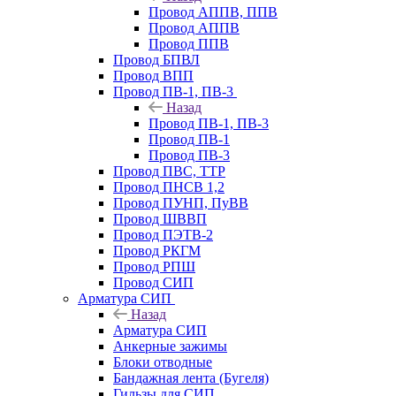
Провод АППВ, ППВ
Провод АППВ
Провод ППВ
Провод БПВЛ
Провод ВПП
Провод ПВ-1, ПВ-3
Назад
Провод ПВ-1, ПВ-3
Провод ПВ-1
Провод ПВ-3
Провод ПВС, ТТР
Провод ПНСВ 1,2
Провод ПУНП, ПуВВ
Провод ШВВП
Провод ПЭТВ-2
Провод РКГМ
Провод РПШ
Провод СИП
Арматура СИП
Назад
Арматура СИП
Анкерные зажимы
Блоки отводные
Бандажная лента (Бугеля)
Гильзы для СИП