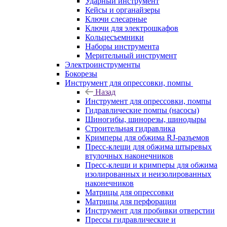
Ударный инструмент
Кейсы и органайзеры
Ключи слесарные
Ключи для электрошкафов
Кольцесъемники
Наборы инструмента
Мерительный инструмент
Электроинструменты
Бокорезы
Инструмент для опрессовки, помпы
Назад
Инструмент для опрессовки, помпы
Гидравлические помпы (насосы)
Шиногибы, шинорезы, шинодыры
Строительная гидравлика
Кримперы для обжима RJ-разъемов
Пресс-клещи для обжима штыревых
втулочных наконечников
Пресс-клещи и кримперы для обжима
изолированных и неизолированных
наконечников
Матрицы для опрессовки
Матрицы для перфорации
Инструмент для пробивки отверстии
Прессы гидравлические и