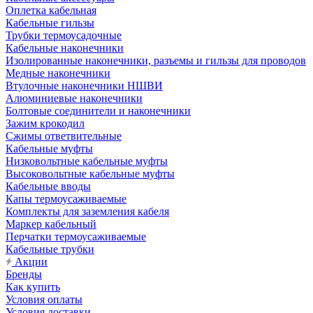
Оплетка кабельная
Кабельные гильзы
Трубки термоусадочные
Кабельные наконечники
Изолированные наконечники, разъемы и гильзы для проводов
Медные наконечники
Втулочные наконечники НШВИ
Алюминиевые наконечники
Болтовые соединители и наконечники
Зажим крокодил
Сжимы ответвительные
Кабельные муфты
Низковольтные кабельные муфты
Высоковольтные кабельные муфты
Кабельные вводы
Капы термоусаживаемые
Комплекты для заземления кабеля
Маркер кабельный
Перчатки термоусаживаемые
Кабельные трубки
Акции
Бренды
Как купить
Условия оплаты
Условия доставки