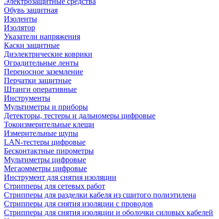
Электрозащитные средства
Обувь защитная
Изоленты
Изолятор
Указатели напряжения
Каски защитные
Диэлектрические коврики
Оградительные ленты
Переносное заземление
Перчатки защитные
Штанги оперативные
Инструменты
Мультиметры и приборы
Детекторы, тестеры и дальномеры цифровые
Токоизмерительные клещи
Измерительные щупы
LAN-тестеры цифровые
Бесконтактные пирометры
Мультиметры цифровые
Мегаомметры цифровые
Инструмент для снятия изоляции
Стрипперы для сетевых работ
Стрипперы для разделки кабеля из сшитого полиэтилена
Cтрипперы для снятия изоляции с проводов
Стрипперы для снятия изоляции и оболочки силовых кабелей