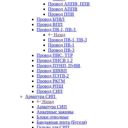
Провод АППВ, ППВ
Провод АППВ
Провод ППВ
Провод БПВЛ
Провод ВПП
Провод ПВ-1, ПВ-3
Назад
Провод ПВ-1, ПВ-3
Провод ПВ-1
Провод ПВ-3
Провод ПВС, ТТР
Провод ПНСВ 1,2
Провод ПУНП, ПуВВ
Провод ШВВП
Провод ПЭТВ-2
Провод РКГМ
Провод РПШ
Провод СИП
Арматура СИП
Назад
Арматура СИП
Анкерные зажимы
Блоки отводные
Бандажная лента (Бугеля)
Гильзы для СИП