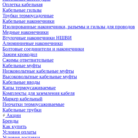
Оплетка кабельная
Кабельные гильзы
Трубки термоусадочные
Кабельные наконечники
Изолированные наконечники, разъемы и гильзы для проводов
Медные наконечники
Втулочные наконечники НШВИ
Алюминиевые наконечники
Болтовые соединители и наконечники
Зажим крокодил
Сжимы ответвительные
Кабельные муфты
Низковольтные кабельные муфты
Высоковольтные кабельные муфты
Кабельные вводы
Капы термоусаживаемые
Комплекты для заземления кабеля
Маркер кабельный
Перчатки термоусаживаемые
Кабельные трубки
Акции
Бренды
Как купить
Условия оплаты
Условия доставки