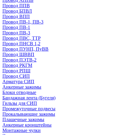
Провод АППВ
Провод ППВ
Провод БПВЛ
Провод ВПП
Провод ПВ-1, ПВ-3
Провод ПВ-1
Провод ПВ-3
Провод ПВС, ТТР
Провод ПНСВ 1,2
Провод ПУНП, ПуВВ
Провод ШВВП
Провод ПЭТВ-2
Провод РКГМ
Провод РПШ
Провод СИП
Арматура СИП
Анкерные зажимы
Блоки отводные
Бандажная лента (Бугеля)
Гильзы для СИП
Промежуточные подвесы
Прокалывающие зажимы
Плашечные зажимы
Анкерные кронштейны
Монтажные чулки