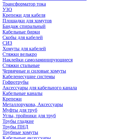
Трансформатор тока
УЗО
Крепежи для кабеля
Площадки для хомутов
Бандаж спиральный
Кабельные бирки
Cкобы для кабелей
СИЗ
Хомуты для кабелей
Стяжки велькро
Наклейки самоламинирующиеся
Стяжки стальные
Червячные и силовые хомуты
Кабеленесущие системы
Гофротрубы
Аксессуары для кабельного канала
Кабельные каналы
Крепежи
Металлорукова, Аксессуары
Муфты для труб
Углы, тройники для труб
Трубы гладкие
Трубы ПНД
Трубные хомуты
Кабельные аксессуары