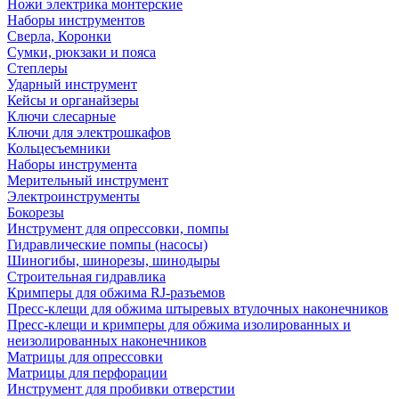
Ножи электрика монтерские
Наборы инструментов
Сверла, Коронки
Сумки, рюкзаки и пояса
Степлеры
Ударный инструмент
Кейсы и органайзеры
Ключи слесарные
Ключи для электрошкафов
Кольцесъемники
Наборы инструмента
Мерительный инструмент
Электроинструменты
Бокорезы
Инструмент для опрессовки, помпы
Гидравлические помпы (насосы)
Шиногибы, шинорезы, шинодыры
Строительная гидравлика
Кримперы для обжима RJ-разъемов
Пресс-клещи для обжима штыревых втулочных наконечников
Пресс-клещи и кримперы для обжима изолированных и
неизолированных наконечников
Матрицы для опрессовки
Матрицы для перфорации
Инструмент для пробивки отверстии