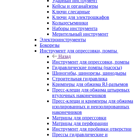
Ударный инструмент
Кейсы и органайзеры
Ключи слесарные
Ключи для электрошкафов
Кольцесъемники
Наборы инструмента
Мерительный инструмент
Электроинструменты
Бокорезы
Инструмент для опрессовки, помпы
Назад
Инструмент для опрессовки, помпы
Гидравлические помпы (насосы)
Шиногибы, шинорезы, шинодыры
Строительная гидравлика
Кримперы для обжима RJ-разъемов
Пресс-клещи для обжима штыревых
втулочных наконечников
Пресс-клещи и кримперы для обжима
изолированных и неизолированных
наконечников
Матрицы для опрессовки
Матрицы для перфорации
Инструмент для пробивки отверстии
Прессы гидравлические и