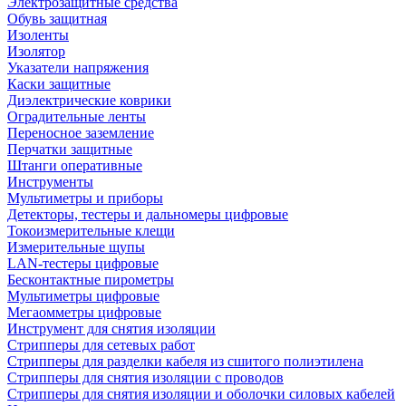
Электрозащитные средства
Обувь защитная
Изоленты
Изолятор
Указатели напряжения
Каски защитные
Диэлектрические коврики
Оградительные ленты
Переносное заземление
Перчатки защитные
Штанги оперативные
Инструменты
Мультиметры и приборы
Детекторы, тестеры и дальномеры цифровые
Токоизмерительные клещи
Измерительные щупы
LAN-тестеры цифровые
Бесконтактные пирометры
Мультиметры цифровые
Мегаомметры цифровые
Инструмент для снятия изоляции
Стрипперы для сетевых работ
Стрипперы для разделки кабеля из сшитого полиэтилена
Cтрипперы для снятия изоляции с проводов
Стрипперы для снятия изоляции и оболочки силовых кабелей