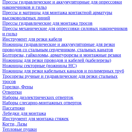
Прессы гидравлические и аккумуляторные для опрессовки
наконечников и гильз
Прессы и матрицы для монтажа контактной арматуры
высоковольтных линий
Прессы гидравлические для монтажа тросов
Прессы механические для опрессовки силовых наконечников
и гильз
Инструмент для резки кабеля
Ножницы гидравлические и аккумуляторные для резки
проводов со стальным сердечником, стальных канатов
Болторезы, гайколомы, арматурорезы и монтажные резаки
Ножницы для резки проводов и кабелей (кабелерезы)
Ножницы секторные (ножницы НС)
Ножницы для резки кабельных каналов и полимерных труб
Тросорезы ручные и гидравлические для резки стальных
тросов
Горелки, Фены
Отвертки
Наборы диэлектрических отверток
Наборы слесарно-монтажных отверток
Пассатижи
Лебедки для монтажа
Инструмент для монтажа стяжек
Когти, Лазы
Тепловые пушки