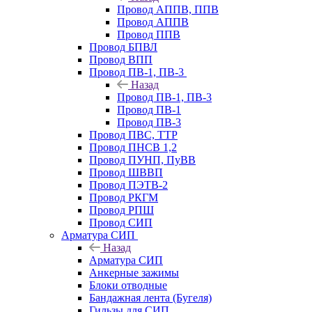
Провод АППВ, ППВ
Провод АППВ
Провод ППВ
Провод БПВЛ
Провод ВПП
Провод ПВ-1, ПВ-3
Назад
Провод ПВ-1, ПВ-3
Провод ПВ-1
Провод ПВ-3
Провод ПВС, ТТР
Провод ПНСВ 1,2
Провод ПУНП, ПуВВ
Провод ШВВП
Провод ПЭТВ-2
Провод РКГМ
Провод РПШ
Провод СИП
Арматура СИП
Назад
Арматура СИП
Анкерные зажимы
Блоки отводные
Бандажная лента (Бугеля)
Гильзы для СИП