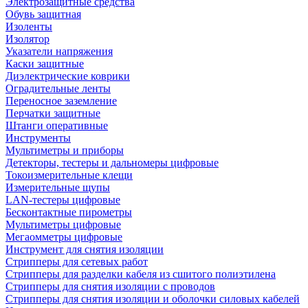
Электрозащитные средства
Обувь защитная
Изоленты
Изолятор
Указатели напряжения
Каски защитные
Диэлектрические коврики
Оградительные ленты
Переносное заземление
Перчатки защитные
Штанги оперативные
Инструменты
Мультиметры и приборы
Детекторы, тестеры и дальномеры цифровые
Токоизмерительные клещи
Измерительные щупы
LAN-тестеры цифровые
Бесконтактные пирометры
Мультиметры цифровые
Мегаомметры цифровые
Инструмент для снятия изоляции
Стрипперы для сетевых работ
Стрипперы для разделки кабеля из сшитого полиэтилена
Cтрипперы для снятия изоляции с проводов
Стрипперы для снятия изоляции и оболочки силовых кабелей