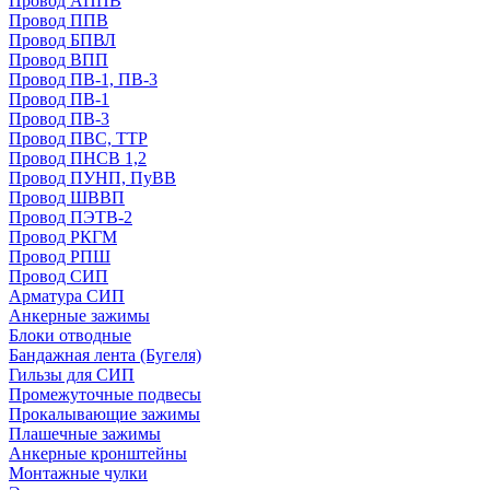
Провод АППВ
Провод ППВ
Провод БПВЛ
Провод ВПП
Провод ПВ-1, ПВ-3
Провод ПВ-1
Провод ПВ-3
Провод ПВС, ТТР
Провод ПНСВ 1,2
Провод ПУНП, ПуВВ
Провод ШВВП
Провод ПЭТВ-2
Провод РКГМ
Провод РПШ
Провод СИП
Арматура СИП
Анкерные зажимы
Блоки отводные
Бандажная лента (Бугеля)
Гильзы для СИП
Промежуточные подвесы
Прокалывающие зажимы
Плашечные зажимы
Анкерные кронштейны
Монтажные чулки