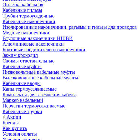
Оплетка кабельная
Кабельные гильзы
Трубки термоусадочные
Кабельные наконечники
Изолированные наконечники, разъемы и гильзы для проводов
Медные наконечники
Втулочные наконечники НШВИ
Алюминиевые наконечники
Болтовые соединители и наконечники
Зажим крокодил
Сжимы ответвительные
Кабельные муфты
Низковольтные кабельные муфты
Высоковольтные кабельные муфты
Кабельные вводы
Капы термоусаживаемые
Комплекты для заземления кабеля
Маркер кабельный
Перчатки термоусаживаемые
Кабельные трубки
Акции
Бренды
Как купить
Условия оплаты
Условия доставки