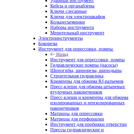
Ударный инструмент
Кейсы и органайзеры
Ключи слесарные
Ключи для электрошкафов
Кольцесъемники
Наборы инструмента
Мерительный инструмент
Электроинструменты
Бокорезы
Инструмент для опрессовки, помпы
Назад
Инструмент для опрессовки, помпы
Гидравлические помпы (насосы)
Шиногибы, шинорезы, шинодыры
Строительная гидравлика
Кримперы для обжима RJ-разъемов
Пресс-клещи для обжима штыревых
втулочных наконечников
Пресс-клещи и кримперы для обжима
изолированных и неизолированных
наконечников
Матрицы для опрессовки
Матрицы для перфорации
Инструмент для пробивки отверстии
Прессы гидравлические и