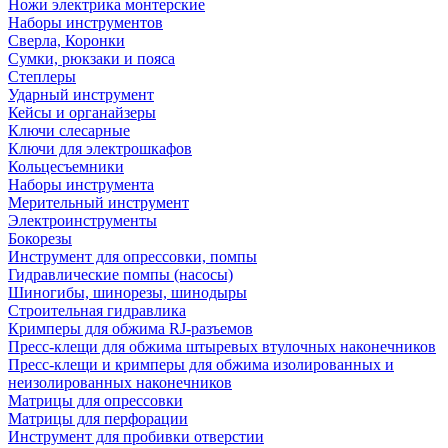
Ножи электрика монтерские
Наборы инструментов
Сверла, Коронки
Сумки, рюкзаки и пояса
Степлеры
Ударный инструмент
Кейсы и органайзеры
Ключи слесарные
Ключи для электрошкафов
Кольцесъемники
Наборы инструмента
Мерительный инструмент
Электроинструменты
Бокорезы
Инструмент для опрессовки, помпы
Гидравлические помпы (насосы)
Шиногибы, шинорезы, шинодыры
Строительная гидравлика
Кримперы для обжима RJ-разъемов
Пресс-клещи для обжима штыревых втулочных наконечников
Пресс-клещи и кримперы для обжима изолированных и
неизолированных наконечников
Матрицы для опрессовки
Матрицы для перфорации
Инструмент для пробивки отверстии