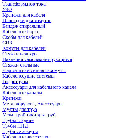
Трансформатор тока
УЗО
Крепежи для кабеля
Площадки для хомутов
Бандаж спиральный
Кабельные бирки
Cкобы для кабелей
СИЗ
Хомуты для кабелей
Стяжки велькро
Наклейки самоламинирующиеся
Стяжки стальные
Червячные и силовые хомуты
Кабеленесущие системы
Гофротрубы
Аксессуары для кабельного канала
Кабельные каналы
Крепежи
Металлорукова, Аксессуары
Муфты для труб
Углы, тройники для труб
Трубы гладкие
Трубы ПНД
Трубные хомуты
Кабельные аксессуары