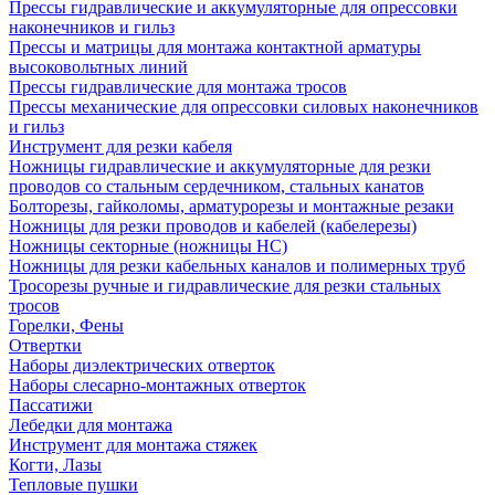
Прессы гидравлические и аккумуляторные для опрессовки
наконечников и гильз
Прессы и матрицы для монтажа контактной арматуры
высоковольтных линий
Прессы гидравлические для монтажа тросов
Прессы механические для опрессовки силовых наконечников
и гильз
Инструмент для резки кабеля
Ножницы гидравлические и аккумуляторные для резки
проводов со стальным сердечником, стальных канатов
Болторезы, гайколомы, арматурорезы и монтажные резаки
Ножницы для резки проводов и кабелей (кабелерезы)
Ножницы секторные (ножницы НС)
Ножницы для резки кабельных каналов и полимерных труб
Тросорезы ручные и гидравлические для резки стальных
тросов
Горелки, Фены
Отвертки
Наборы диэлектрических отверток
Наборы слесарно-монтажных отверток
Пассатижи
Лебедки для монтажа
Инструмент для монтажа стяжек
Когти, Лазы
Тепловые пушки