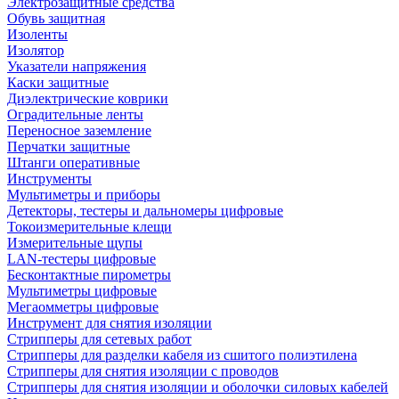
Электрозащитные средства
Обувь защитная
Изоленты
Изолятор
Указатели напряжения
Каски защитные
Диэлектрические коврики
Оградительные ленты
Переносное заземление
Перчатки защитные
Штанги оперативные
Инструменты
Мультиметры и приборы
Детекторы, тестеры и дальномеры цифровые
Токоизмерительные клещи
Измерительные щупы
LAN-тестеры цифровые
Бесконтактные пирометры
Мультиметры цифровые
Мегаомметры цифровые
Инструмент для снятия изоляции
Стрипперы для сетевых работ
Стрипперы для разделки кабеля из сшитого полиэтилена
Cтрипперы для снятия изоляции с проводов
Стрипперы для снятия изоляции и оболочки силовых кабелей