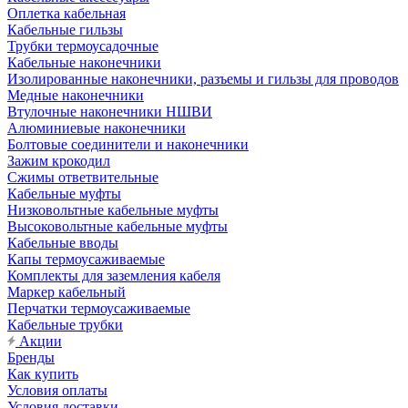
Оплетка кабельная
Кабельные гильзы
Трубки термоусадочные
Кабельные наконечники
Изолированные наконечники, разъемы и гильзы для проводов
Медные наконечники
Втулочные наконечники НШВИ
Алюминиевые наконечники
Болтовые соединители и наконечники
Зажим крокодил
Сжимы ответвительные
Кабельные муфты
Низковольтные кабельные муфты
Высоковольтные кабельные муфты
Кабельные вводы
Капы термоусаживаемые
Комплекты для заземления кабеля
Маркер кабельный
Перчатки термоусаживаемые
Кабельные трубки
Акции
Бренды
Как купить
Условия оплаты
Условия доставки