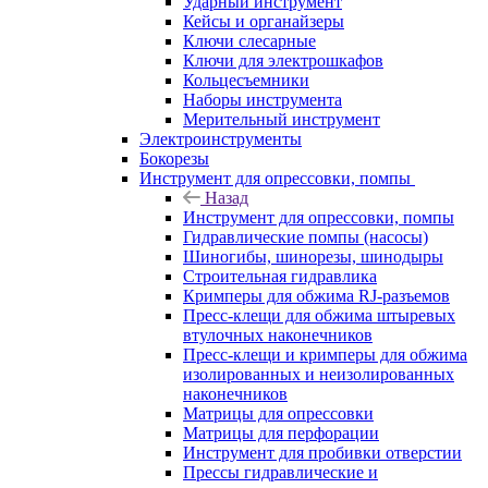
Ударный инструмент
Кейсы и органайзеры
Ключи слесарные
Ключи для электрошкафов
Кольцесъемники
Наборы инструмента
Мерительный инструмент
Электроинструменты
Бокорезы
Инструмент для опрессовки, помпы
Назад
Инструмент для опрессовки, помпы
Гидравлические помпы (насосы)
Шиногибы, шинорезы, шинодыры
Строительная гидравлика
Кримперы для обжима RJ-разъемов
Пресс-клещи для обжима штыревых
втулочных наконечников
Пресс-клещи и кримперы для обжима
изолированных и неизолированных
наконечников
Матрицы для опрессовки
Матрицы для перфорации
Инструмент для пробивки отверстии
Прессы гидравлические и