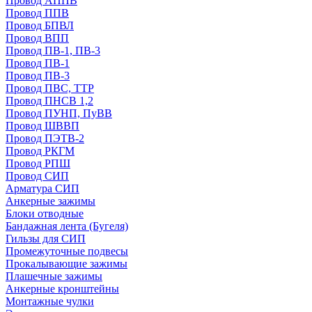
Провод АППВ
Провод ППВ
Провод БПВЛ
Провод ВПП
Провод ПВ-1, ПВ-3
Провод ПВ-1
Провод ПВ-3
Провод ПВС, ТТР
Провод ПНСВ 1,2
Провод ПУНП, ПуВВ
Провод ШВВП
Провод ПЭТВ-2
Провод РКГМ
Провод РПШ
Провод СИП
Арматура СИП
Анкерные зажимы
Блоки отводные
Бандажная лента (Бугеля)
Гильзы для СИП
Промежуточные подвесы
Прокалывающие зажимы
Плашечные зажимы
Анкерные кронштейны
Монтажные чулки