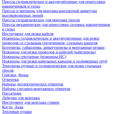
Прессы гидравлические и аккумуляторные для опрессовки
наконечников и гильз
Прессы и матрицы для монтажа контактной арматуры
высоковольтных линий
Прессы гидравлические для монтажа тросов
Прессы механические для опрессовки силовых наконечников
и гильз
Инструмент для резки кабеля
Ножницы гидравлические и аккумуляторные для резки
проводов со стальным сердечником, стальных канатов
Болторезы, гайколомы, арматурорезы и монтажные резаки
Ножницы для резки проводов и кабелей (кабелерезы)
Ножницы секторные (ножницы НС)
Ножницы для резки кабельных каналов и полимерных труб
Тросорезы ручные и гидравлические для резки стальных
тросов
Горелки, Фены
Отвертки
Наборы диэлектрических отверток
Наборы слесарно-монтажных отверток
Пассатижи
Лебедки для монтажа
Инструмент для монтажа стяжек
Когти, Лазы
Тепловые пушки