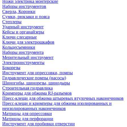
Ножи электрика монтерские
Наборы инструментов
Сверла, Коронки
Сумки, рюкзаки и пояса
Степлеры
Ударный инструмент
Кейсы и органайзеры
Ключи слесарные
Ключи для электрошкафов
Кольцесъемники
Наборы инструмента
Мерительный инструмент
Электроинструменты
Бокорезы
Инструмент для опрессовки, помпы
Гидравлические помпы (насосы)
Шиногибы, шинорезы, шинодыры
Строительная гидравлика
Кримперы для обжима RJ-разъемов
Пресс-клещи для обжима штыревых втулочных наконечников
Пресс-клещи и кримперы для обжима изолированных и
неизолированных наконечников
Матрицы для опрессовки
Матрицы для перфорации
Инструмент для пробивки отверстии