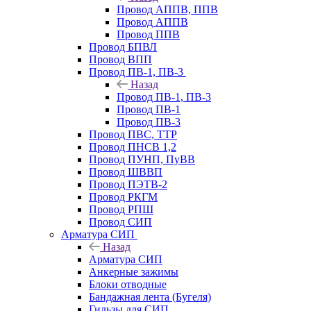
Провод АППВ, ППВ
Провод АППВ
Провод ППВ
Провод БПВЛ
Провод ВПП
Провод ПВ-1, ПВ-3
Назад
Провод ПВ-1, ПВ-3
Провод ПВ-1
Провод ПВ-3
Провод ПВС, ТТР
Провод ПНСВ 1,2
Провод ПУНП, ПуВВ
Провод ШВВП
Провод ПЭТВ-2
Провод РКГМ
Провод РПШ
Провод СИП
Арматура СИП
Назад
Арматура СИП
Анкерные зажимы
Блоки отводные
Бандажная лента (Бугеля)
Гильзы для СИП