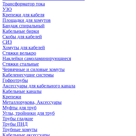
Трансформатор тока
УЗО
Крепежи для кабеля
Площадки для хомутов
Бандаж спиральный
Кабельные бирки
Cкобы для кабелей
СИЗ
Хомуты для кабелей
Стяжки велькро
Наклейки самоламинирующиеся
Стяжки стальные
Червячные и силовые хомуты
Кабеленесущие системы
Гофротрубы
Аксессуары для кабельного канала
Кабельные каналы
Крепежи
Металлорукова, Аксессуары
Муфты для труб
Углы, тройники для труб
Трубы гладкие
Трубы ПНД
Трубные хомуты
Кабельные аксессуары