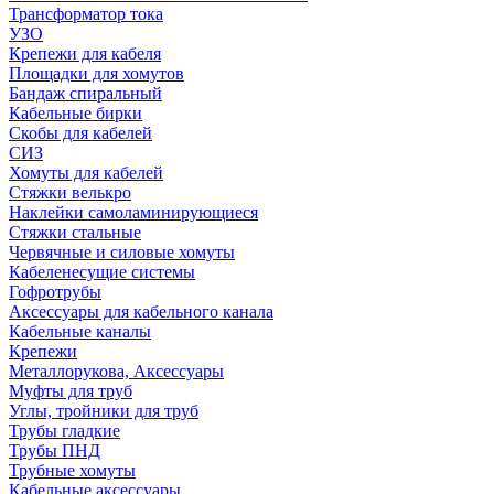
Трансформатор тока
УЗО
Крепежи для кабеля
Площадки для хомутов
Бандаж спиральный
Кабельные бирки
Cкобы для кабелей
СИЗ
Хомуты для кабелей
Стяжки велькро
Наклейки самоламинирующиеся
Стяжки стальные
Червячные и силовые хомуты
Кабеленесущие системы
Гофротрубы
Аксессуары для кабельного канала
Кабельные каналы
Крепежи
Металлорукова, Аксессуары
Муфты для труб
Углы, тройники для труб
Трубы гладкие
Трубы ПНД
Трубные хомуты
Кабельные аксессуары