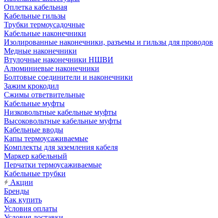
Оплетка кабельная
Кабельные гильзы
Трубки термоусадочные
Кабельные наконечники
Изолированные наконечники, разъемы и гильзы для проводов
Медные наконечники
Втулочные наконечники НШВИ
Алюминиевые наконечники
Болтовые соединители и наконечники
Зажим крокодил
Сжимы ответвительные
Кабельные муфты
Низковольтные кабельные муфты
Высоковольтные кабельные муфты
Кабельные вводы
Капы термоусаживаемые
Комплекты для заземления кабеля
Маркер кабельный
Перчатки термоусаживаемые
Кабельные трубки
Акции
Бренды
Как купить
Условия оплаты
Условия доставки