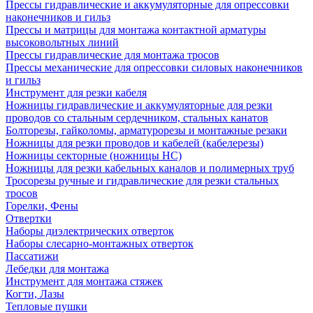
Прессы гидравлические и аккумуляторные для опрессовки
наконечников и гильз
Прессы и матрицы для монтажа контактной арматуры
высоковольтных линий
Прессы гидравлические для монтажа тросов
Прессы механические для опрессовки силовых наконечников
и гильз
Инструмент для резки кабеля
Ножницы гидравлические и аккумуляторные для резки
проводов со стальным сердечником, стальных канатов
Болторезы, гайколомы, арматурорезы и монтажные резаки
Ножницы для резки проводов и кабелей (кабелерезы)
Ножницы секторные (ножницы НС)
Ножницы для резки кабельных каналов и полимерных труб
Тросорезы ручные и гидравлические для резки стальных
тросов
Горелки, Фены
Отвертки
Наборы диэлектрических отверток
Наборы слесарно-монтажных отверток
Пассатижи
Лебедки для монтажа
Инструмент для монтажа стяжек
Когти, Лазы
Тепловые пушки