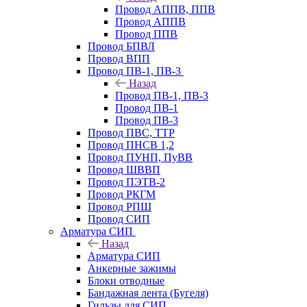
Провод АППВ, ППВ
Провод АППВ
Провод ППВ
Провод БПВЛ
Провод ВПП
Провод ПВ-1, ПВ-3
Назад
Провод ПВ-1, ПВ-3
Провод ПВ-1
Провод ПВ-3
Провод ПВС, ТТР
Провод ПНСВ 1,2
Провод ПУНП, ПуВВ
Провод ШВВП
Провод ПЭТВ-2
Провод РКГМ
Провод РПШ
Провод СИП
Арматура СИП
Назад
Арматура СИП
Анкерные зажимы
Блоки отводные
Бандажная лента (Бугеля)
Гильзы для СИП