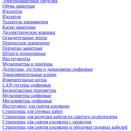
Электрозащитные средства
Обувь защитная
Изоленты
Изолятор
Указатели напряжения
Каски защитные
Диэлектрические коврики
Оградительные ленты
Переносное заземление
Перчатки защитные
Штанги оперативные
Инструменты
Мультиметры и приборы
Детекторы, тестеры и дальномеры цифровые
Токоизмерительные клещи
Измерительные щупы
LAN-тестеры цифровые
Бесконтактные пирометры
Мультиметры цифровые
Мегаомметры цифровые
Инструмент для снятия изоляции
Стрипперы для сетевых работ
Стрипперы для разделки кабеля из сшитого полиэтилена
Cтрипперы для снятия изоляции с проводов
Стрипперы для снятия изоляции и оболочки силовых кабелей