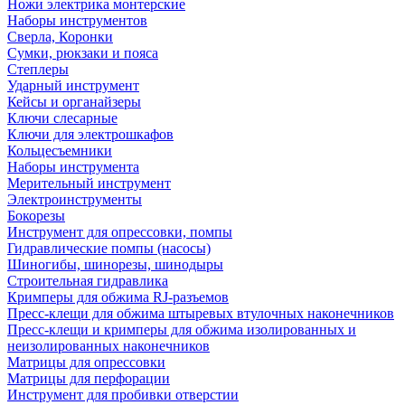
Ножи электрика монтерские
Наборы инструментов
Сверла, Коронки
Сумки, рюкзаки и пояса
Степлеры
Ударный инструмент
Кейсы и органайзеры
Ключи слесарные
Ключи для электрошкафов
Кольцесъемники
Наборы инструмента
Мерительный инструмент
Электроинструменты
Бокорезы
Инструмент для опрессовки, помпы
Гидравлические помпы (насосы)
Шиногибы, шинорезы, шинодыры
Строительная гидравлика
Кримперы для обжима RJ-разъемов
Пресс-клещи для обжима штыревых втулочных наконечников
Пресс-клещи и кримперы для обжима изолированных и
неизолированных наконечников
Матрицы для опрессовки
Матрицы для перфорации
Инструмент для пробивки отверстии