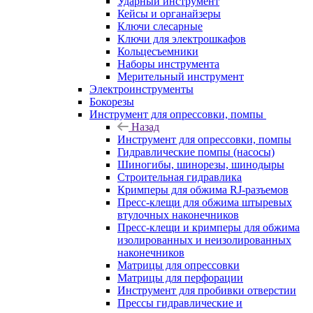
Ударный инструмент
Кейсы и органайзеры
Ключи слесарные
Ключи для электрошкафов
Кольцесъемники
Наборы инструмента
Мерительный инструмент
Электроинструменты
Бокорезы
Инструмент для опрессовки, помпы
Назад
Инструмент для опрессовки, помпы
Гидравлические помпы (насосы)
Шиногибы, шинорезы, шинодыры
Строительная гидравлика
Кримперы для обжима RJ-разъемов
Пресс-клещи для обжима штыревых
втулочных наконечников
Пресс-клещи и кримперы для обжима
изолированных и неизолированных
наконечников
Матрицы для опрессовки
Матрицы для перфорации
Инструмент для пробивки отверстии
Прессы гидравлические и