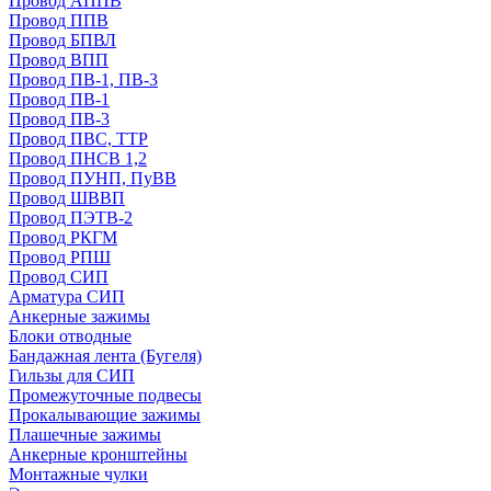
Провод АППВ
Провод ППВ
Провод БПВЛ
Провод ВПП
Провод ПВ-1, ПВ-3
Провод ПВ-1
Провод ПВ-3
Провод ПВС, ТТР
Провод ПНСВ 1,2
Провод ПУНП, ПуВВ
Провод ШВВП
Провод ПЭТВ-2
Провод РКГМ
Провод РПШ
Провод СИП
Арматура СИП
Анкерные зажимы
Блоки отводные
Бандажная лента (Бугеля)
Гильзы для СИП
Промежуточные подвесы
Прокалывающие зажимы
Плашечные зажимы
Анкерные кронштейны
Монтажные чулки