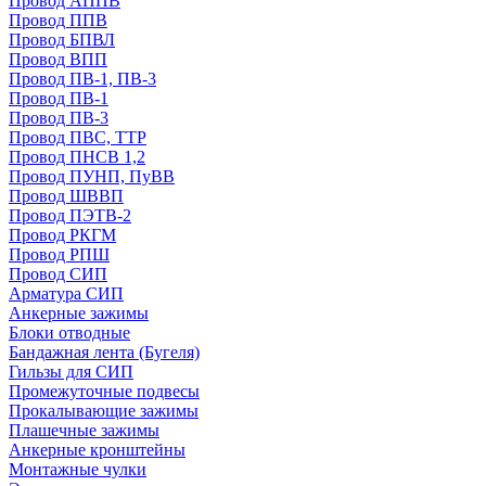
Провод АППВ
Провод ППВ
Провод БПВЛ
Провод ВПП
Провод ПВ-1, ПВ-3
Провод ПВ-1
Провод ПВ-3
Провод ПВС, ТТР
Провод ПНСВ 1,2
Провод ПУНП, ПуВВ
Провод ШВВП
Провод ПЭТВ-2
Провод РКГМ
Провод РПШ
Провод СИП
Арматура СИП
Анкерные зажимы
Блоки отводные
Бандажная лента (Бугеля)
Гильзы для СИП
Промежуточные подвесы
Прокалывающие зажимы
Плашечные зажимы
Анкерные кронштейны
Монтажные чулки