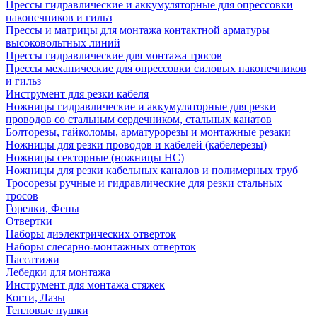
Прессы гидравлические и аккумуляторные для опрессовки
наконечников и гильз
Прессы и матрицы для монтажа контактной арматуры
высоковольтных линий
Прессы гидравлические для монтажа тросов
Прессы механические для опрессовки силовых наконечников
и гильз
Инструмент для резки кабеля
Ножницы гидравлические и аккумуляторные для резки
проводов со стальным сердечником, стальных канатов
Болторезы, гайколомы, арматурорезы и монтажные резаки
Ножницы для резки проводов и кабелей (кабелерезы)
Ножницы секторные (ножницы НС)
Ножницы для резки кабельных каналов и полимерных труб
Тросорезы ручные и гидравлические для резки стальных
тросов
Горелки, Фены
Отвертки
Наборы диэлектрических отверток
Наборы слесарно-монтажных отверток
Пассатижи
Лебедки для монтажа
Инструмент для монтажа стяжек
Когти, Лазы
Тепловые пушки