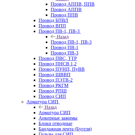
Провод АППВ, ППВ
Провод АППВ
Провод ППВ
Провод БПВЛ
Провод ВПП
Провод ПВ-1, ПВ-3
Назад
Провод ПВ-1, ПВ-3
Провод ПВ-1
Провод ПВ-3
Провод ПВС, ТТР
Провод ПНСВ 1,2
Провод ПУНП, ПуВВ
Провод ШВВП
Провод ПЭТВ-2
Провод РКГМ
Провод РПШ
Провод СИП
Арматура СИП
Назад
Арматура СИП
Анкерные зажимы
Блоки отводные
Бандажная лента (Бугеля)
Гильзы для СИП