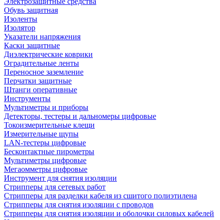
Электрозащитные средства
Обувь защитная
Изоленты
Изолятор
Указатели напряжения
Каски защитные
Диэлектрические коврики
Оградительные ленты
Переносное заземление
Перчатки защитные
Штанги оперативные
Инструменты
Мультиметры и приборы
Детекторы, тестеры и дальномеры цифровые
Токоизмерительные клещи
Измерительные щупы
LAN-тестеры цифровые
Бесконтактные пирометры
Мультиметры цифровые
Мегаомметры цифровые
Инструмент для снятия изоляции
Стрипперы для сетевых работ
Стрипперы для разделки кабеля из сшитого полиэтилена
Cтрипперы для снятия изоляции с проводов
Стрипперы для снятия изоляции и оболочки силовых кабелей