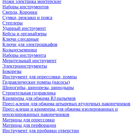
Ножи электрика монтерские
Наборы инструментов
Сверла, Коронки
Сумки, рюкзаки и пояса
Степлеры
Ударный инструмент
Кейсы и органайзеры
Ключи слесарные
Ключи для электрошкафов
Кольцесъемники
Наборы инструмента
Мерительный инструмент
Электроинструменты
Бокорезы
Инструмент для опрессовки, помпы
Гидравлические помпы (насосы)
Шиногибы, шинорезы, шинодыры
Строительная гидравлика
Кримперы для обжима RJ-разъемов
Пресс-клещи для обжима штыревых втулочных наконечников
Пресс-клещи и кримперы для обжима изолированных и
неизолированных наконечников
Матрицы для опрессовки
Матрицы для перфорации
Инструмент для пробивки отверстии