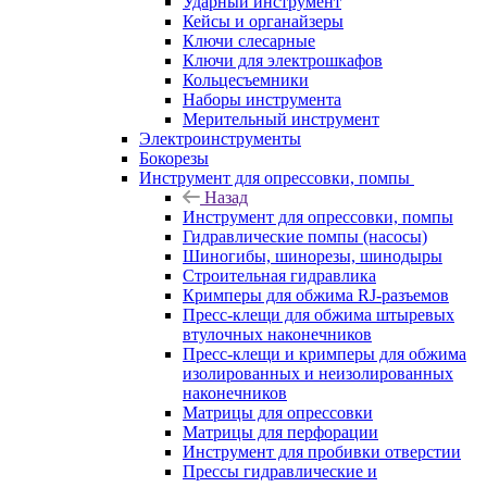
Ударный инструмент
Кейсы и органайзеры
Ключи слесарные
Ключи для электрошкафов
Кольцесъемники
Наборы инструмента
Мерительный инструмент
Электроинструменты
Бокорезы
Инструмент для опрессовки, помпы
Назад
Инструмент для опрессовки, помпы
Гидравлические помпы (насосы)
Шиногибы, шинорезы, шинодыры
Строительная гидравлика
Кримперы для обжима RJ-разъемов
Пресс-клещи для обжима штыревых
втулочных наконечников
Пресс-клещи и кримперы для обжима
изолированных и неизолированных
наконечников
Матрицы для опрессовки
Матрицы для перфорации
Инструмент для пробивки отверстии
Прессы гидравлические и