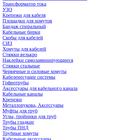
Трансформатор тока
УЗО
Крепежи для кабеля
Площадки для хомутов
Бандаж спиральный
Кабельные бирки
Cкобы для кабелей
СИЗ
Хомуты для кабелей
Стяжки велькро
Наклейки самоламинирующиеся
Стяжки стальные
Червячные и силовые хомуты
Кабеленесущие системы
Гофротрубы
Аксессуары для кабельного канала
Кабельные каналы
Крепежи
Металлорукова, Аксессуары
Муфты для труб
Углы, тройники для труб
Трубы гладкие
Трубы ПНД
Трубные хомуты
Кабельные аксессуары