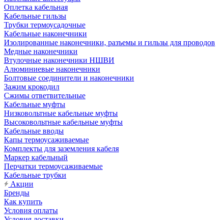
Оплетка кабельная
Кабельные гильзы
Трубки термоусадочные
Кабельные наконечники
Изолированные наконечники, разъемы и гильзы для проводов
Медные наконечники
Втулочные наконечники НШВИ
Алюминиевые наконечники
Болтовые соединители и наконечники
Зажим крокодил
Сжимы ответвительные
Кабельные муфты
Низковольтные кабельные муфты
Высоковольтные кабельные муфты
Кабельные вводы
Капы термоусаживаемые
Комплекты для заземления кабеля
Маркер кабельный
Перчатки термоусаживаемые
Кабельные трубки
Акции
Бренды
Как купить
Условия оплаты
Условия доставки