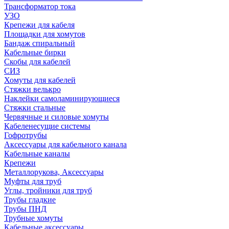
Трансформатор тока
УЗО
Крепежи для кабеля
Площадки для хомутов
Бандаж спиральный
Кабельные бирки
Cкобы для кабелей
СИЗ
Хомуты для кабелей
Стяжки велькро
Наклейки самоламинирующиеся
Стяжки стальные
Червячные и силовые хомуты
Кабеленесущие системы
Гофротрубы
Аксессуары для кабельного канала
Кабельные каналы
Крепежи
Металлорукова, Аксессуары
Муфты для труб
Углы, тройники для труб
Трубы гладкие
Трубы ПНД
Трубные хомуты
Кабельные аксессуары