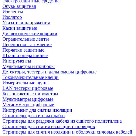
Электрозащитные средства
Обувь защитная
Изоленты
Изолятор
Указатели напряжения
Каски защитные
Диэлектрические коврики
Оградительные ленты
Переносное заземление
Перчатки защитные
Штанги оперативные
Инструменты
Мультиметры и приборы
Детекторы, тестеры и дальномеры цифровые
Токоизмерительные клещи
Измерительные щупы
LAN-тестеры цифровые
Бесконтактные пирометры
Мультиметры цифровые
Мегаомметры цифровые
Инструмент для снятия изоляции
Стрипперы для сетевых работ
Стрипперы для разделки кабеля из сшитого полиэтилена
Cтрипперы для снятия изоляции с проводов
Стрипперы для снятия изоляции и оболочки силовых кабелей