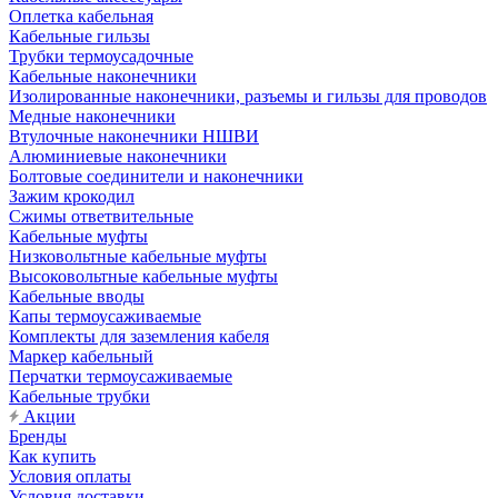
Оплетка кабельная
Кабельные гильзы
Трубки термоусадочные
Кабельные наконечники
Изолированные наконечники, разъемы и гильзы для проводов
Медные наконечники
Втулочные наконечники НШВИ
Алюминиевые наконечники
Болтовые соединители и наконечники
Зажим крокодил
Сжимы ответвительные
Кабельные муфты
Низковольтные кабельные муфты
Высоковольтные кабельные муфты
Кабельные вводы
Капы термоусаживаемые
Комплекты для заземления кабеля
Маркер кабельный
Перчатки термоусаживаемые
Кабельные трубки
Акции
Бренды
Как купить
Условия оплаты
Условия доставки