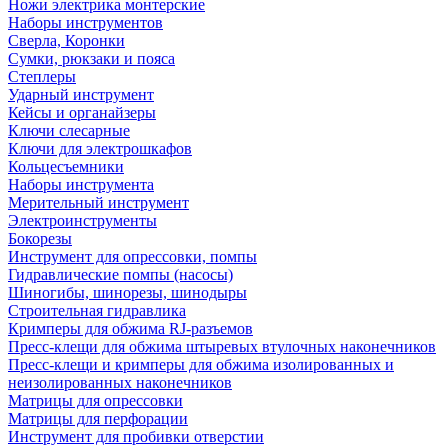
Ножи электрика монтерские
Наборы инструментов
Сверла, Коронки
Сумки, рюкзаки и пояса
Степлеры
Ударный инструмент
Кейсы и органайзеры
Ключи слесарные
Ключи для электрошкафов
Кольцесъемники
Наборы инструмента
Мерительный инструмент
Электроинструменты
Бокорезы
Инструмент для опрессовки, помпы
Гидравлические помпы (насосы)
Шиногибы, шинорезы, шинодыры
Строительная гидравлика
Кримперы для обжима RJ-разъемов
Пресс-клещи для обжима штыревых втулочных наконечников
Пресс-клещи и кримперы для обжима изолированных и
неизолированных наконечников
Матрицы для опрессовки
Матрицы для перфорации
Инструмент для пробивки отверстии