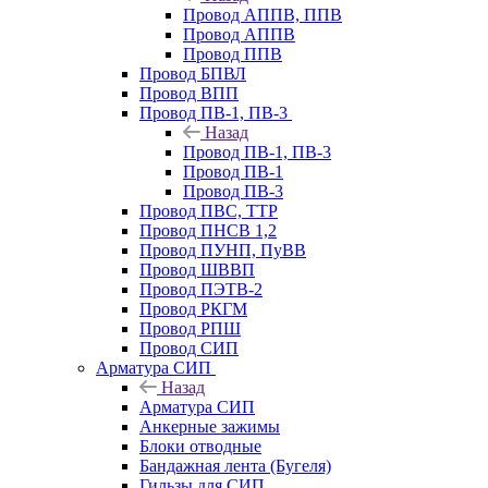
Провод АППВ, ППВ
Провод АППВ
Провод ППВ
Провод БПВЛ
Провод ВПП
Провод ПВ-1, ПВ-3
Назад
Провод ПВ-1, ПВ-3
Провод ПВ-1
Провод ПВ-3
Провод ПВС, ТТР
Провод ПНСВ 1,2
Провод ПУНП, ПуВВ
Провод ШВВП
Провод ПЭТВ-2
Провод РКГМ
Провод РПШ
Провод СИП
Арматура СИП
Назад
Арматура СИП
Анкерные зажимы
Блоки отводные
Бандажная лента (Бугеля)
Гильзы для СИП