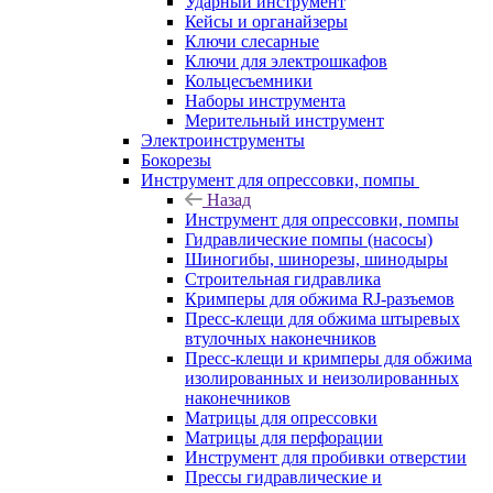
Ударный инструмент
Кейсы и органайзеры
Ключи слесарные
Ключи для электрошкафов
Кольцесъемники
Наборы инструмента
Мерительный инструмент
Электроинструменты
Бокорезы
Инструмент для опрессовки, помпы
Назад
Инструмент для опрессовки, помпы
Гидравлические помпы (насосы)
Шиногибы, шинорезы, шинодыры
Строительная гидравлика
Кримперы для обжима RJ-разъемов
Пресс-клещи для обжима штыревых
втулочных наконечников
Пресс-клещи и кримперы для обжима
изолированных и неизолированных
наконечников
Матрицы для опрессовки
Матрицы для перфорации
Инструмент для пробивки отверстии
Прессы гидравлические и