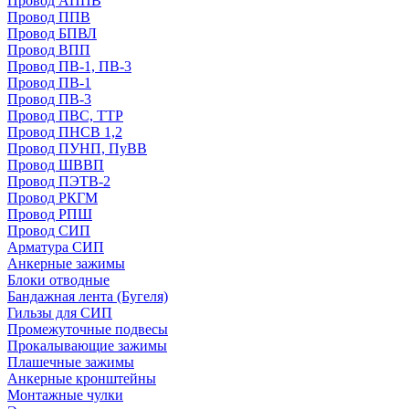
Провод АППВ
Провод ППВ
Провод БПВЛ
Провод ВПП
Провод ПВ-1, ПВ-3
Провод ПВ-1
Провод ПВ-3
Провод ПВС, ТТР
Провод ПНСВ 1,2
Провод ПУНП, ПуВВ
Провод ШВВП
Провод ПЭТВ-2
Провод РКГМ
Провод РПШ
Провод СИП
Арматура СИП
Анкерные зажимы
Блоки отводные
Бандажная лента (Бугеля)
Гильзы для СИП
Промежуточные подвесы
Прокалывающие зажимы
Плашечные зажимы
Анкерные кронштейны
Монтажные чулки