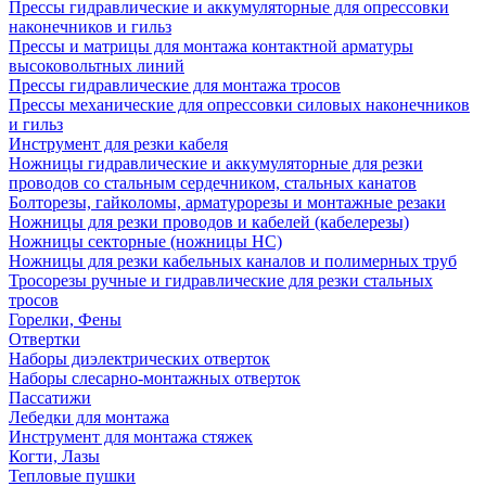
Прессы гидравлические и аккумуляторные для опрессовки
наконечников и гильз
Прессы и матрицы для монтажа контактной арматуры
высоковольтных линий
Прессы гидравлические для монтажа тросов
Прессы механические для опрессовки силовых наконечников
и гильз
Инструмент для резки кабеля
Ножницы гидравлические и аккумуляторные для резки
проводов со стальным сердечником, стальных канатов
Болторезы, гайколомы, арматурорезы и монтажные резаки
Ножницы для резки проводов и кабелей (кабелерезы)
Ножницы секторные (ножницы НС)
Ножницы для резки кабельных каналов и полимерных труб
Тросорезы ручные и гидравлические для резки стальных
тросов
Горелки, Фены
Отвертки
Наборы диэлектрических отверток
Наборы слесарно-монтажных отверток
Пассатижи
Лебедки для монтажа
Инструмент для монтажа стяжек
Когти, Лазы
Тепловые пушки