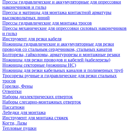
Прессы гидравлические и аккумуляторные для опрессовки
наконечников и гильз
Прессы и матрицы для монтажа контактной арматуры
высоковольтных линий
Прессы гидравлические для монтажа тросов
Прессы механические для опрессовки силовых наконечников
и гильз
Инструмент для резки кабеля
Ножницы гидравлические и аккумуляторные для резки
проводов со стальным сердечником, стальных канатов
Болторезы, гайколомы, арматурорезы и монтажные резаки
Ножницы для резки проводов и кабелей (кабелерезы)
Ножницы секторные (ножницы НС)
Ножницы для резки кабельных каналов и полимерных труб
Тросорезы ручные и гидравлические для резки стальных
тросов
Горелки, Фены
Отвертки
Наборы диэлектрических отверток
Наборы слесарно-монтажных отверток
Пассатижи
Лебедки для монтажа
Инструмент для монтажа стяжек
Когти, Лазы
Тепловые пушки