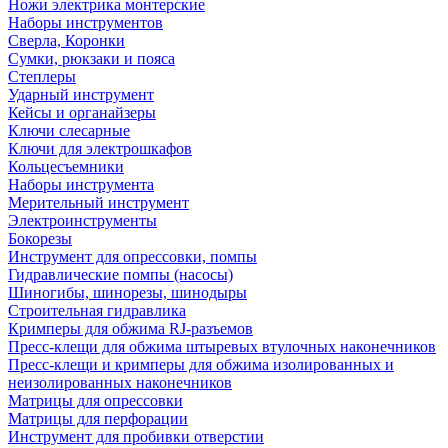
Ножи электрика монтерские
Наборы инструментов
Сверла, Коронки
Сумки, рюкзаки и пояса
Степлеры
Ударный инструмент
Кейсы и органайзеры
Ключи слесарные
Ключи для электрошкафов
Кольцесъемники
Наборы инструмента
Мерительный инструмент
Электроинструменты
Бокорезы
Инструмент для опрессовки, помпы
Гидравлические помпы (насосы)
Шиногибы, шинорезы, шинодыры
Строительная гидравлика
Кримперы для обжима RJ-разъемов
Пресс-клещи для обжима штыревых втулочных наконечников
Пресс-клещи и кримперы для обжима изолированных и
неизолированных наконечников
Матрицы для опрессовки
Матрицы для перфорации
Инструмент для пробивки отверстии