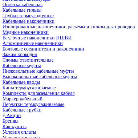
Оплетка кабельная
Кабельные гильзы
Трубки термоусадочные
Кабельные наконечники
Изолированные наконечники, разъемы и гильзы для проводов
Медные наконечники
Втулочные наконечники НШВИ
Алюминиевые наконечники
Болтовые соединители и наконечники
Зажим крокодил
Сжимы ответвительные
Кабельные муфты
Низковольтные кабельные муфты
Высоковольтные кабельные муфты
Кабельные вводы
Капы термоусаживаемые
Комплекты для заземления кабеля
Маркер кабельный
Перчатки термоусаживаемые
Кабельные трубки
Акции
Бренды
Как купить
Условия оплаты
Условия доставки