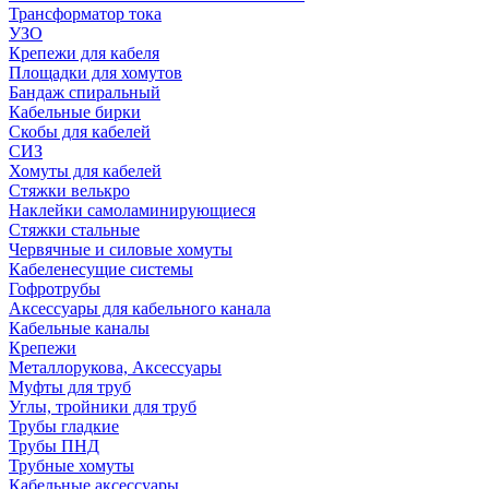
Трансформатор тока
УЗО
Крепежи для кабеля
Площадки для хомутов
Бандаж спиральный
Кабельные бирки
Cкобы для кабелей
СИЗ
Хомуты для кабелей
Стяжки велькро
Наклейки самоламинирующиеся
Стяжки стальные
Червячные и силовые хомуты
Кабеленесущие системы
Гофротрубы
Аксессуары для кабельного канала
Кабельные каналы
Крепежи
Металлорукова, Аксессуары
Муфты для труб
Углы, тройники для труб
Трубы гладкие
Трубы ПНД
Трубные хомуты
Кабельные аксессуары