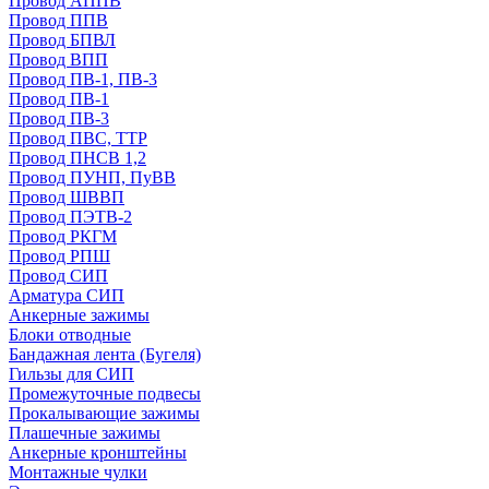
Провод АППВ
Провод ППВ
Провод БПВЛ
Провод ВПП
Провод ПВ-1, ПВ-3
Провод ПВ-1
Провод ПВ-3
Провод ПВС, ТТР
Провод ПНСВ 1,2
Провод ПУНП, ПуВВ
Провод ШВВП
Провод ПЭТВ-2
Провод РКГМ
Провод РПШ
Провод СИП
Арматура СИП
Анкерные зажимы
Блоки отводные
Бандажная лента (Бугеля)
Гильзы для СИП
Промежуточные подвесы
Прокалывающие зажимы
Плашечные зажимы
Анкерные кронштейны
Монтажные чулки