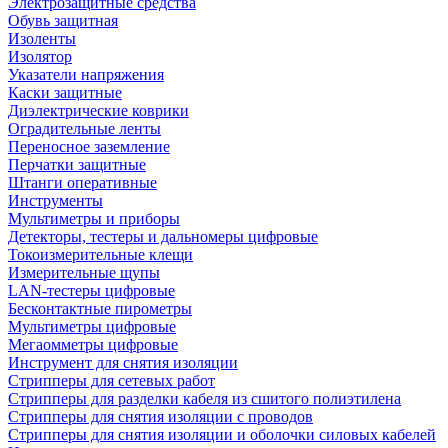
Электрозащитные средства
Обувь защитная
Изоленты
Изолятор
Указатели напряжения
Каски защитные
Диэлектрические коврики
Оградительные ленты
Переносное заземление
Перчатки защитные
Штанги оперативные
Инструменты
Мультиметры и приборы
Детекторы, тестеры и дальномеры цифровые
Токоизмерительные клещи
Измерительные щупы
LAN-тестеры цифровые
Бесконтактные пирометры
Мультиметры цифровые
Мегаомметры цифровые
Инструмент для снятия изоляции
Стрипперы для сетевых работ
Стрипперы для разделки кабеля из сшитого полиэтилена
Cтрипперы для снятия изоляции с проводов
Стрипперы для снятия изоляции и оболочки силовых кабелей