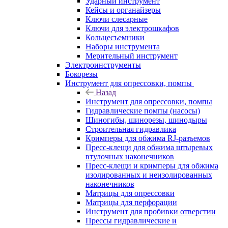
Ударный инструмент
Кейсы и органайзеры
Ключи слесарные
Ключи для электрошкафов
Кольцесъемники
Наборы инструмента
Мерительный инструмент
Электроинструменты
Бокорезы
Инструмент для опрессовки, помпы
Назад
Инструмент для опрессовки, помпы
Гидравлические помпы (насосы)
Шиногибы, шинорезы, шинодыры
Строительная гидравлика
Кримперы для обжима RJ-разъемов
Пресс-клещи для обжима штыревых
втулочных наконечников
Пресс-клещи и кримперы для обжима
изолированных и неизолированных
наконечников
Матрицы для опрессовки
Матрицы для перфорации
Инструмент для пробивки отверстии
Прессы гидравлические и