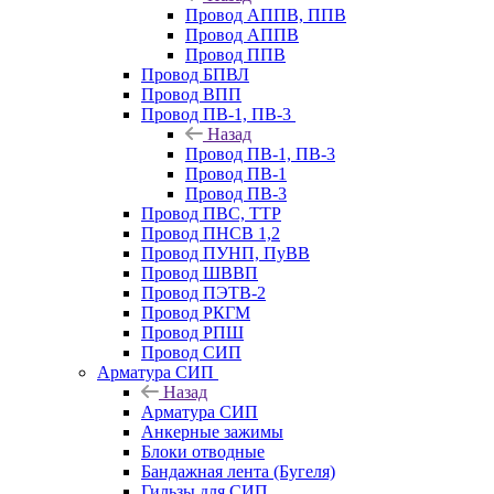
Провод АППВ, ППВ
Провод АППВ
Провод ППВ
Провод БПВЛ
Провод ВПП
Провод ПВ-1, ПВ-3
Назад
Провод ПВ-1, ПВ-3
Провод ПВ-1
Провод ПВ-3
Провод ПВС, ТТР
Провод ПНСВ 1,2
Провод ПУНП, ПуВВ
Провод ШВВП
Провод ПЭТВ-2
Провод РКГМ
Провод РПШ
Провод СИП
Арматура СИП
Назад
Арматура СИП
Анкерные зажимы
Блоки отводные
Бандажная лента (Бугеля)
Гильзы для СИП