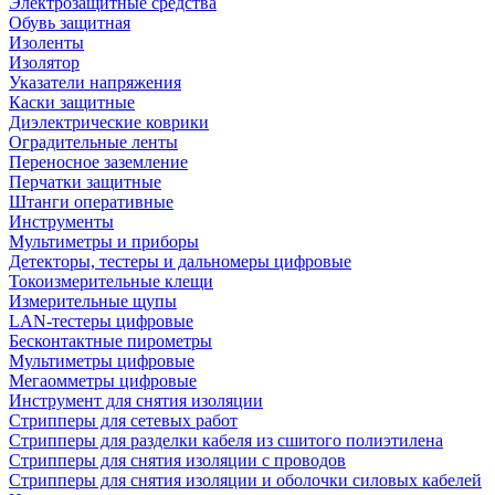
Электрозащитные средства
Обувь защитная
Изоленты
Изолятор
Указатели напряжения
Каски защитные
Диэлектрические коврики
Оградительные ленты
Переносное заземление
Перчатки защитные
Штанги оперативные
Инструменты
Мультиметры и приборы
Детекторы, тестеры и дальномеры цифровые
Токоизмерительные клещи
Измерительные щупы
LAN-тестеры цифровые
Бесконтактные пирометры
Мультиметры цифровые
Мегаомметры цифровые
Инструмент для снятия изоляции
Стрипперы для сетевых работ
Стрипперы для разделки кабеля из сшитого полиэтилена
Cтрипперы для снятия изоляции с проводов
Стрипперы для снятия изоляции и оболочки силовых кабелей