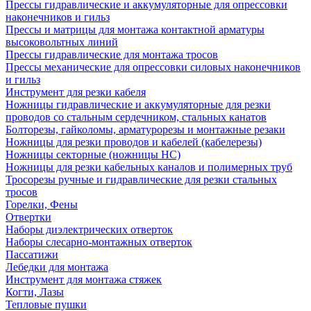
Прессы гидравлические и аккумуляторные для опрессовки
наконечников и гильз
Прессы и матрицы для монтажа контактной арматуры
высоковольтных линий
Прессы гидравлические для монтажа тросов
Прессы механические для опрессовки силовых наконечников
и гильз
Инструмент для резки кабеля
Ножницы гидравлические и аккумуляторные для резки
проводов со стальным сердечником, стальных канатов
Болторезы, гайколомы, арматурорезы и монтажные резаки
Ножницы для резки проводов и кабелей (кабелерезы)
Ножницы секторные (ножницы НС)
Ножницы для резки кабельных каналов и полимерных труб
Тросорезы ручные и гидравлические для резки стальных
тросов
Горелки, Фены
Отвертки
Наборы диэлектрических отверток
Наборы слесарно-монтажных отверток
Пассатижи
Лебедки для монтажа
Инструмент для монтажа стяжек
Когти, Лазы
Тепловые пушки