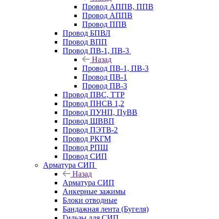
Провод АППВ, ППВ
Провод АППВ
Провод ППВ
Провод БПВЛ
Провод ВПП
Провод ПВ-1, ПВ-3
Назад
Провод ПВ-1, ПВ-3
Провод ПВ-1
Провод ПВ-3
Провод ПВС, ТТР
Провод ПНСВ 1,2
Провод ПУНП, ПуВВ
Провод ШВВП
Провод ПЭТВ-2
Провод РКГМ
Провод РПШ
Провод СИП
Арматура СИП
Назад
Арматура СИП
Анкерные зажимы
Блоки отводные
Бандажная лента (Бугеля)
Гильзы для СИП