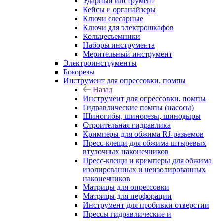
Ударный инструмент
Кейсы и органайзеры
Ключи слесарные
Ключи для электрошкафов
Кольцесъемники
Наборы инструмента
Мерительный инструмент
Электроинструменты
Бокорезы
Инструмент для опрессовки, помпы
Назад
Инструмент для опрессовки, помпы
Гидравлические помпы (насосы)
Шиногибы, шинорезы, шинодыры
Строительная гидравлика
Кримперы для обжима RJ-разъемов
Пресс-клещи для обжима штыревых
втулочных наконечников
Пресс-клещи и кримперы для обжима
изолированных и неизолированных
наконечников
Матрицы для опрессовки
Матрицы для перфорации
Инструмент для пробивки отверстии
Прессы гидравлические и