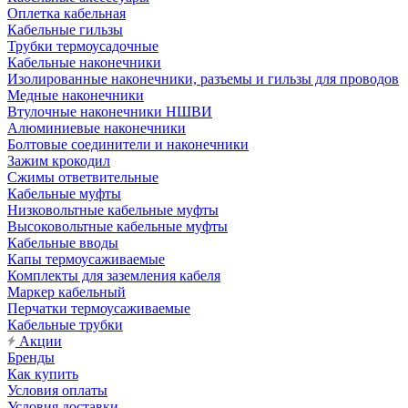
Оплетка кабельная
Кабельные гильзы
Трубки термоусадочные
Кабельные наконечники
Изолированные наконечники, разъемы и гильзы для проводов
Медные наконечники
Втулочные наконечники НШВИ
Алюминиевые наконечники
Болтовые соединители и наконечники
Зажим крокодил
Сжимы ответвительные
Кабельные муфты
Низковольтные кабельные муфты
Высоковольтные кабельные муфты
Кабельные вводы
Капы термоусаживаемые
Комплекты для заземления кабеля
Маркер кабельный
Перчатки термоусаживаемые
Кабельные трубки
Акции
Бренды
Как купить
Условия оплаты
Условия доставки