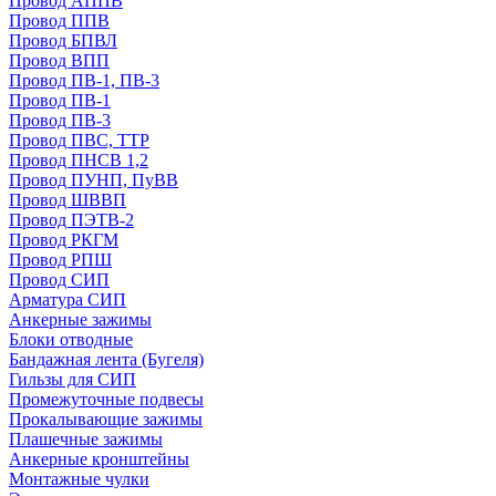
Провод АППВ
Провод ППВ
Провод БПВЛ
Провод ВПП
Провод ПВ-1, ПВ-3
Провод ПВ-1
Провод ПВ-3
Провод ПВС, ТТР
Провод ПНСВ 1,2
Провод ПУНП, ПуВВ
Провод ШВВП
Провод ПЭТВ-2
Провод РКГМ
Провод РПШ
Провод СИП
Арматура СИП
Анкерные зажимы
Блоки отводные
Бандажная лента (Бугеля)
Гильзы для СИП
Промежуточные подвесы
Прокалывающие зажимы
Плашечные зажимы
Анкерные кронштейны
Монтажные чулки