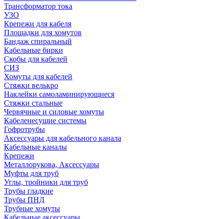
Трансформатор тока
УЗО
Крепежи для кабеля
Площадки для хомутов
Бандаж спиральный
Кабельные бирки
Cкобы для кабелей
СИЗ
Хомуты для кабелей
Стяжки велькро
Наклейки самоламинирующиеся
Стяжки стальные
Червячные и силовые хомуты
Кабеленесущие системы
Гофротрубы
Аксессуары для кабельного канала
Кабельные каналы
Крепежи
Металлорукова, Аксессуары
Муфты для труб
Углы, тройники для труб
Трубы гладкие
Трубы ПНД
Трубные хомуты
Кабельные аксессуары