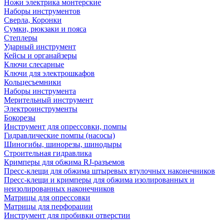
Ножи электрика монтерские
Наборы инструментов
Сверла, Коронки
Сумки, рюкзаки и пояса
Степлеры
Ударный инструмент
Кейсы и органайзеры
Ключи слесарные
Ключи для электрошкафов
Кольцесъемники
Наборы инструмента
Мерительный инструмент
Электроинструменты
Бокорезы
Инструмент для опрессовки, помпы
Гидравлические помпы (насосы)
Шиногибы, шинорезы, шинодыры
Строительная гидравлика
Кримперы для обжима RJ-разъемов
Пресс-клещи для обжима штыревых втулочных наконечников
Пресс-клещи и кримперы для обжима изолированных и
неизолированных наконечников
Матрицы для опрессовки
Матрицы для перфорации
Инструмент для пробивки отверстии