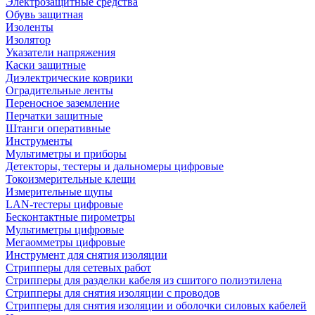
Электрозащитные средства
Обувь защитная
Изоленты
Изолятор
Указатели напряжения
Каски защитные
Диэлектрические коврики
Оградительные ленты
Переносное заземление
Перчатки защитные
Штанги оперативные
Инструменты
Мультиметры и приборы
Детекторы, тестеры и дальномеры цифровые
Токоизмерительные клещи
Измерительные щупы
LAN-тестеры цифровые
Бесконтактные пирометры
Мультиметры цифровые
Мегаомметры цифровые
Инструмент для снятия изоляции
Стрипперы для сетевых работ
Стрипперы для разделки кабеля из сшитого полиэтилена
Cтрипперы для снятия изоляции с проводов
Стрипперы для снятия изоляции и оболочки силовых кабелей