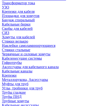
Трансформатор тока
УЗО
Крепежи для кабеля
Площадки для хомутов
Бандаж спиральный
Кабельные бирки
Cкобы для кабелей
СИЗ
Хомуты для кабелей
Стяжки велькро
Наклейки самоламинирующиеся
Стяжки стальные
Червячные и силовые хомуты
Кабеленесущие системы
Гофротрубы
Аксессуары для кабельного канала
Кабельные каналы
Крепежи
Металлорукова, Аксессуары
Муфты для труб
Углы, тройники для труб
Трубы гладкие
Трубы ПНД
Трубные хомуты
Кабельные аксессуары