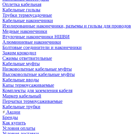
Оплетка кабельная
Кабельные гильзы
Трубки термоусадочные
Кабельные наконечники
Изолированные наконечники, разъемы и гильзы для проводов
Медные наконечники
Втулочные наконечники НШВИ
Алюминиевые наконечники
Болтовые соединители и наконечники
Зажим крокодил
Сжимы ответвительные
Кабельные муфты
Низковольтные кабельные муфты
Высоковольтные кабельные муфты
Кабельные вводы
Капы термоусаживаемые
Комплекты для заземления кабеля
Маркер кабельный
Перчатки термоусаживаемые
Кабельные трубки
Акции
Бренды
Как купить
Условия оплаты
Условия доставки