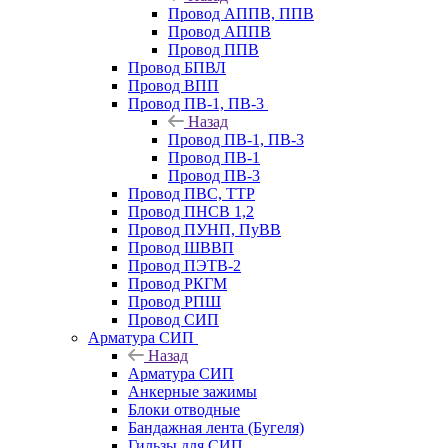
Провод АППВ, ППВ
Провод АППВ
Провод ППВ
Провод БПВЛ
Провод ВПП
Провод ПВ-1, ПВ-3
Назад
Провод ПВ-1, ПВ-3
Провод ПВ-1
Провод ПВ-3
Провод ПВС, ТТР
Провод ПНСВ 1,2
Провод ПУНП, ПуВВ
Провод ШВВП
Провод ПЭТВ-2
Провод РКГМ
Провод РПШ
Провод СИП
Арматура СИП
Назад
Арматура СИП
Анкерные зажимы
Блоки отводные
Бандажная лента (Бугеля)
Гильзы для СИП