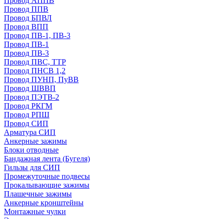
Провод АППВ
Провод ППВ
Провод БПВЛ
Провод ВПП
Провод ПВ-1, ПВ-3
Провод ПВ-1
Провод ПВ-3
Провод ПВС, ТТР
Провод ПНСВ 1,2
Провод ПУНП, ПуВВ
Провод ШВВП
Провод ПЭТВ-2
Провод РКГМ
Провод РПШ
Провод СИП
Арматура СИП
Анкерные зажимы
Блоки отводные
Бандажная лента (Бугеля)
Гильзы для СИП
Промежуточные подвесы
Прокалывающие зажимы
Плашечные зажимы
Анкерные кронштейны
Монтажные чулки