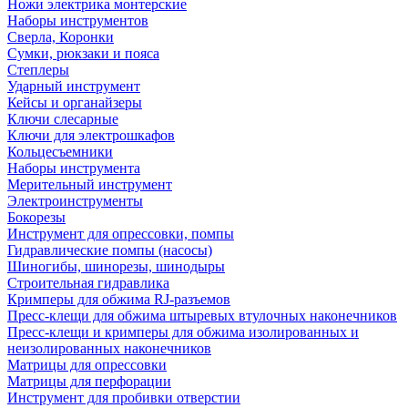
Ножи электрика монтерские
Наборы инструментов
Сверла, Коронки
Сумки, рюкзаки и пояса
Степлеры
Ударный инструмент
Кейсы и органайзеры
Ключи слесарные
Ключи для электрошкафов
Кольцесъемники
Наборы инструмента
Мерительный инструмент
Электроинструменты
Бокорезы
Инструмент для опрессовки, помпы
Гидравлические помпы (насосы)
Шиногибы, шинорезы, шинодыры
Строительная гидравлика
Кримперы для обжима RJ-разъемов
Пресс-клещи для обжима штыревых втулочных наконечников
Пресс-клещи и кримперы для обжима изолированных и
неизолированных наконечников
Матрицы для опрессовки
Матрицы для перфорации
Инструмент для пробивки отверстии