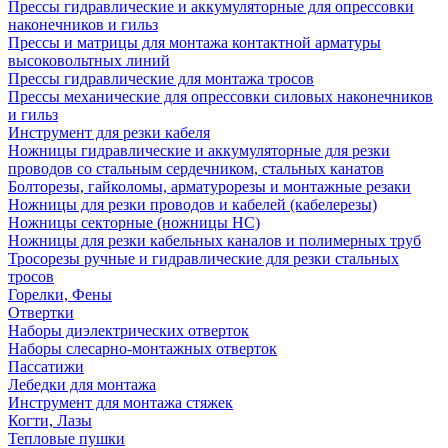
Прессы гидравлические и аккумуляторные для опрессовки
наконечников и гильз
Прессы и матрицы для монтажа контактной арматуры
высоковольтных линий
Прессы гидравлические для монтажа тросов
Прессы механические для опрессовки силовых наконечников
и гильз
Инструмент для резки кабеля
Ножницы гидравлические и аккумуляторные для резки
проводов со стальным сердечником, стальных канатов
Болторезы, гайколомы, арматурорезы и монтажные резаки
Ножницы для резки проводов и кабелей (кабелерезы)
Ножницы секторные (ножницы НС)
Ножницы для резки кабельных каналов и полимерных труб
Тросорезы ручные и гидравлические для резки стальных
тросов
Горелки, Фены
Отвертки
Наборы диэлектрических отверток
Наборы слесарно-монтажных отверток
Пассатижи
Лебедки для монтажа
Инструмент для монтажа стяжек
Когти, Лазы
Тепловые пушки