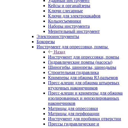
Ударный инструмент
Кейсы и органайзеры
Ключи слесарные
Ключи для электрошкафов
Кольцесъемники
Наборы инструмента
Мерительный инструмент
Электроинструменты
Бокорезы
Инструмент для опрессовки, помпы
Назад
Инструмент для опрессовки, помпы
Гидравлические помпы (насосы)
Шиногибы, шинорезы, шинодыры
Строительная гидравлика
Кримперы для обжима RJ-разъемов
Пресс-клещи для обжима штыревых
втулочных наконечников
Пресс-клещи и кримперы для обжима
изолированных и неизолированных
наконечников
Матрицы для опрессовки
Матрицы для перфорации
Инструмент для пробивки отверстии
Прессы гидравлические и