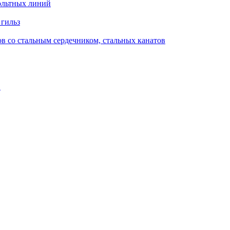
ольтных линий
 гильз
в со стальным сердечником, стальных канатов
в