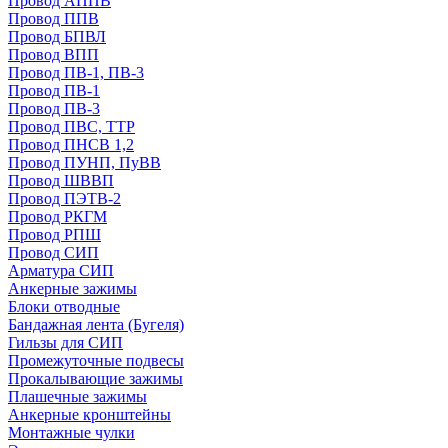
Провод АППВ
Провод ППВ
Провод БПВЛ
Провод ВПП
Провод ПВ-1, ПВ-3
Провод ПВ-1
Провод ПВ-3
Провод ПВС, ТТР
Провод ПНСВ 1,2
Провод ПУНП, ПуВВ
Провод ШВВП
Провод ПЭТВ-2
Провод РКГМ
Провод РПШ
Провод СИП
Арматура СИП
Анкерные зажимы
Блоки отводные
Бандажная лента (Бугеля)
Гильзы для СИП
Промежуточные подвесы
Прокалывающие зажимы
Плашечные зажимы
Анкерные кронштейны
Монтажные чулки