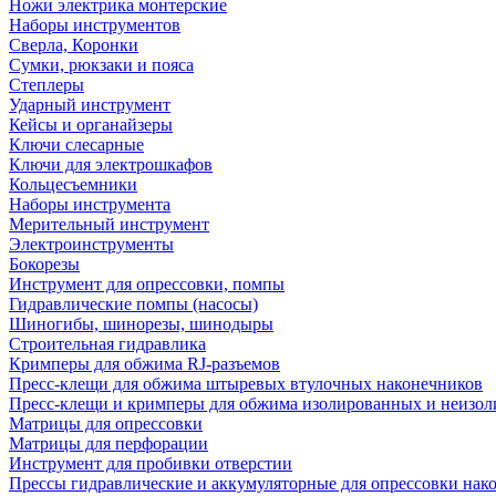
Ножи электрика монтерские
Наборы инструментов
Сверла, Коронки
Сумки, рюкзаки и пояса
Степлеры
Ударный инструмент
Кейсы и органайзеры
Ключи слесарные
Ключи для электрошкафов
Кольцесъемники
Наборы инструмента
Мерительный инструмент
Электроинструменты
Бокорезы
Инструмент для опрессовки, помпы
Гидравлические помпы (насосы)
Шиногибы, шинорезы, шинодыры
Строительная гидравлика
Кримперы для обжима RJ-разъемов
Пресс-клещи для обжима штыревых втулочных наконечников
Пресс-клещи и кримперы для обжима изолированных и неизо
Матрицы для опрессовки
Матрицы для перфорации
Инструмент для пробивки отверстии
Прессы гидравлические и аккумуляторные для опрессовки нако