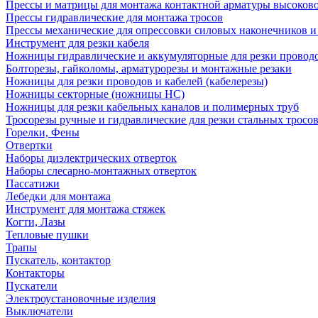
Прессы и матрицы для монтажа контактной арматуры высоков
Прессы гидравлические для монтажа тросов
Прессы механические для опрессовки силовых наконечников и
Инструмент для резки кабеля
Ножницы гидравлические и аккумуляторные для резки проводо
Болторезы, гайколомы, арматурорезы и монтажные резаки
Ножницы для резки проводов и кабелей (кабелерезы)
Ножницы секторные (ножницы НС)
Ножницы для резки кабельных каналов и полимерных труб
Тросорезы ручные и гидравлические для резки стальных тросо
Горелки, Фены
Отвертки
Наборы диэлектрических отверток
Наборы слесарно-монтажных отверток
Пассатижи
Лебедки для монтажа
Инструмент для монтажа стяжек
Когти, Лазы
Тепловые пушки
Трапы
Пускатель, контактор
Контакторы
Пускатели
Электроустановочные изделия
Выключатели