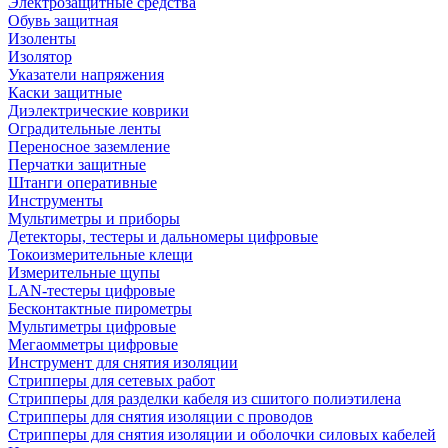
Электрозащитные средства
Обувь защитная
Изоленты
Изолятор
Указатели напряжения
Каски защитные
Диэлектрические коврики
Оградительные ленты
Переносное заземление
Перчатки защитные
Штанги оперативные
Инструменты
Мультиметры и приборы
Детекторы, тестеры и дальномеры цифровые
Токоизмерительные клещи
Измерительные щупы
LAN-тестеры цифровые
Бесконтактные пирометры
Мультиметры цифровые
Мегаомметры цифровые
Инструмент для снятия изоляции
Стрипперы для сетевых работ
Стрипперы для разделки кабеля из сшитого полиэтилена
Cтрипперы для снятия изоляции с проводов
Стрипперы для снятия изоляции и оболочки силовых кабелей