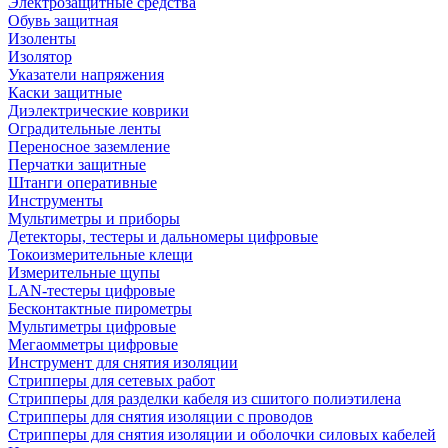
Электрозащитные средства
Обувь защитная
Изоленты
Изолятор
Указатели напряжения
Каски защитные
Диэлектрические коврики
Оградительные ленты
Переносное заземление
Перчатки защитные
Штанги оперативные
Инструменты
Мультиметры и приборы
Детекторы, тестеры и дальномеры цифровые
Токоизмерительные клещи
Измерительные щупы
LAN-тестеры цифровые
Бесконтактные пирометры
Мультиметры цифровые
Мегаомметры цифровые
Инструмент для снятия изоляции
Стрипперы для сетевых работ
Стрипперы для разделки кабеля из сшитого полиэтилена
Cтрипперы для снятия изоляции с проводов
Стрипперы для снятия изоляции и оболочки силовых кабелей