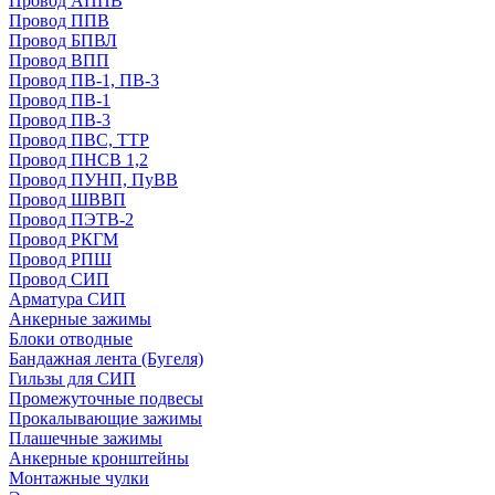
Провод АППВ
Провод ППВ
Провод БПВЛ
Провод ВПП
Провод ПВ-1, ПВ-3
Провод ПВ-1
Провод ПВ-3
Провод ПВС, ТТР
Провод ПНСВ 1,2
Провод ПУНП, ПуВВ
Провод ШВВП
Провод ПЭТВ-2
Провод РКГМ
Провод РПШ
Провод СИП
Арматура СИП
Анкерные зажимы
Блоки отводные
Бандажная лента (Бугеля)
Гильзы для СИП
Промежуточные подвесы
Прокалывающие зажимы
Плашечные зажимы
Анкерные кронштейны
Монтажные чулки