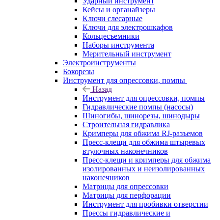
Ударный инструмент
Кейсы и органайзеры
Ключи слесарные
Ключи для электрошкафов
Кольцесъемники
Наборы инструмента
Мерительный инструмент
Электроинструменты
Бокорезы
Инструмент для опрессовки, помпы
Назад
Инструмент для опрессовки, помпы
Гидравлические помпы (насосы)
Шиногибы, шинорезы, шинодыры
Строительная гидравлика
Кримперы для обжима RJ-разъемов
Пресс-клещи для обжима штыревых
втулочных наконечников
Пресс-клещи и кримперы для обжима
изолированных и неизолированных
наконечников
Матрицы для опрессовки
Матрицы для перфорации
Инструмент для пробивки отверстии
Прессы гидравлические и