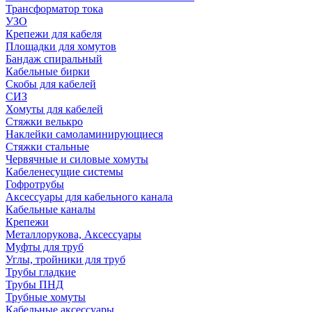
Трансформатор тока
УЗО
Крепежи для кабеля
Площадки для хомутов
Бандаж спиральный
Кабельные бирки
Cкобы для кабелей
СИЗ
Хомуты для кабелей
Стяжки велькро
Наклейки самоламинирующиеся
Стяжки стальные
Червячные и силовые хомуты
Кабеленесущие системы
Гофротрубы
Аксессуары для кабельного канала
Кабельные каналы
Крепежи
Металлорукова, Аксессуары
Муфты для труб
Углы, тройники для труб
Трубы гладкие
Трубы ПНД
Трубные хомуты
Кабельные аксессуары