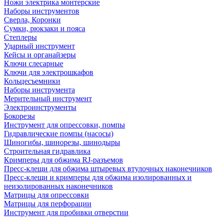
Ножи электрика монтерские
Наборы инструментов
Сверла, Коронки
Сумки, рюкзаки и пояса
Степлеры
Ударный инструмент
Кейсы и органайзеры
Ключи слесарные
Ключи для электрошкафов
Кольцесъемники
Наборы инструмента
Мерительный инструмент
Электроинструменты
Бокорезы
Инструмент для опрессовки, помпы
Гидравлические помпы (насосы)
Шиногибы, шинорезы, шинодыры
Строительная гидравлика
Кримперы для обжима RJ-разъемов
Пресс-клещи для обжима штыревых втулочных наконечников
Пресс-клещи и кримперы для обжима изолированных и
неизолированных наконечников
Матрицы для опрессовки
Матрицы для перфорации
Инструмент для пробивки отверстии