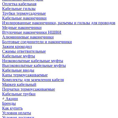
Оплетка кабельная
Кабельные гильзы
Трубки термоусадочные
Кабельные наконечники
Изолированные наконечники, разъемы и гильзы для проводов
Медные наконечники
Втулочные наконечники НШВИ
Алюминиевые наконечники
Болтовые соединители и наконечники
Зажим крокодил
Сжимы ответвительные
Кабельные муфты
Низковольтные кабельные муфты
Высоковольтные кабельные муфты
Кабельные вводы
Капы термоусаживаемые
Комплекты для заземления кабеля
Маркер кабельный
Перчатки термоусаживаемые
Кабельные трубки
Акции
Бренды
Как купить
Условия оплаты
Условия доставки