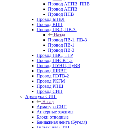
Провод АППВ, ППВ
Провод АППВ
Провод ППВ
Провод БПВЛ
Провод ВПП
Провод ПВ-1, ПВ-3
Назад
Провод ПВ-1, ПВ-3
Провод ПВ-1
Провод ПВ-3
Провод ПВС, ТТР
Провод ПНСВ 1,2
Провод ПУНП, ПуВВ
Провод ШВВП
Провод ПЭТВ-2
Провод РКГМ
Провод РПШ
Провод СИП
Арматура СИП
Назад
Арматура СИП
Анкерные зажимы
Блоки отводные
Бандажная лента (Бугеля)
Гильзы для СИП