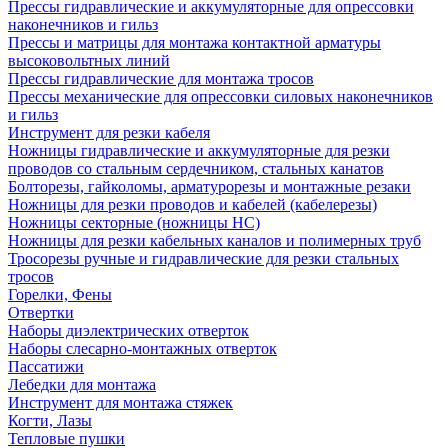
Прессы гидравлические и аккумуляторные для опрессовки
наконечников и гильз
Прессы и матрицы для монтажа контактной арматуры
высоковольтных линий
Прессы гидравлические для монтажа тросов
Прессы механические для опрессовки силовых наконечников
и гильз
Инструмент для резки кабеля
Ножницы гидравлические и аккумуляторные для резки
проводов со стальным сердечником, стальных канатов
Болторезы, гайколомы, арматурорезы и монтажные резаки
Ножницы для резки проводов и кабелей (кабелерезы)
Ножницы секторные (ножницы НС)
Ножницы для резки кабельных каналов и полимерных труб
Тросорезы ручные и гидравлические для резки стальных
тросов
Горелки, Фены
Отвертки
Наборы диэлектрических отверток
Наборы слесарно-монтажных отверток
Пассатижи
Лебедки для монтажа
Инструмент для монтажа стяжек
Когти, Лазы
Тепловые пушки